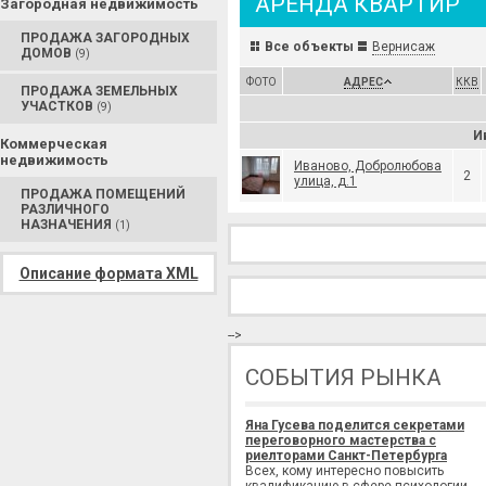
АРЕНДА КВАРТИР
Загородная недвижимость
ПРОДАЖА ЗАГОРОДНЫХ
Все объекты
Вернисаж
ДОМОВ
(9)
ФОТО
АДРЕС
ККВ
ПРОДАЖА ЗЕМЕЛЬНЫХ
УЧАСТКОВ
(9)
И
Коммерческая
недвижимость
Иваново, Добролюбова
2
улица, д.1
ПРОДАЖА ПОМЕЩЕНИЙ
РАЗЛИЧНОГО
НАЗНАЧЕНИЯ
(1)
Описание формата XML
-->
СОБЫТИЯ РЫНКА
Яна Гусева поделится секретами
переговорного мастерства с
риелторами Санкт-Петербурга
Всех, кому интересно повысить