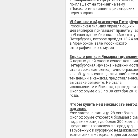
квалификацию в сфере психологии,
приглашают на тренинг на тему
«Психология влияния в риэлторских
переговорах».
VI биеннале «Архитектура Петербур
Российская гильдия управляющих и
девелоперов приглашает принять уча
в VI ежегодном биеннале «Архитектур
Петербурга», которое пройдет 18-24 а
в Мраморном зале Российского
этнографического музея.
Зеркало рынка и Ярмарка тщеслави
С первых дней своего существования
Петербургская Ярмарка недвижимост
стала зеркалом рынка, точно отража
как общую ситуацию, так и наиболее 
тенденции в каждом, представленно
выставке сегменте. Не стала
исключением и Ярмарка, прошедшая 
Экспофоруме с 28 по 30 октября 2016
года.
Чтобы купить недвижимость выгод
надежно
Уже завтра, в пятницу, 28 октября в
Экспофоруме откроется большая Ярм
недвижимости, где более 300 компан
представят городскую, загородную,
зарубежную и курортную недвижимост
технологии и материалы для загород