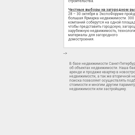
строительства.
Честные выборы на загородном ры
28 – 30 октября в ЭкспоФоруме пройд
большая Ярмарка недвижимости. 300
компаний соберутся на одной площад
чтобы представить городскую, загоро
зарубежную недвижимость, технологи
материалы для загородного
домостроения.
-->
В базе недвижимости Санкт-Петербу
об объектах недвижимости. Наша ба
аренде и продаже квартир в новостр
недвижимости, а так же вторичной н
поиска позволяет осуществлять подб
стоимости и многим другим параметр
недвижимости или застройщику.