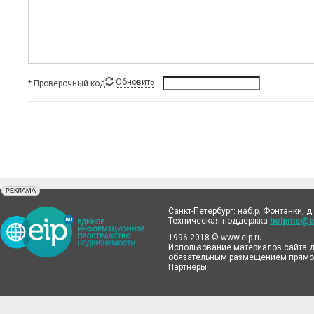
Обновить
* Проверочный код
"РЕКЛАМА"
РЕКЛАМА
Санкт-Петербург: наб.р. Фонтанки, д.
Техническая поддержка
helpme@ei
1996-2018 © www.eip.ru
Использование материалов сайта д
обязательным размещением прямой
Партнеры