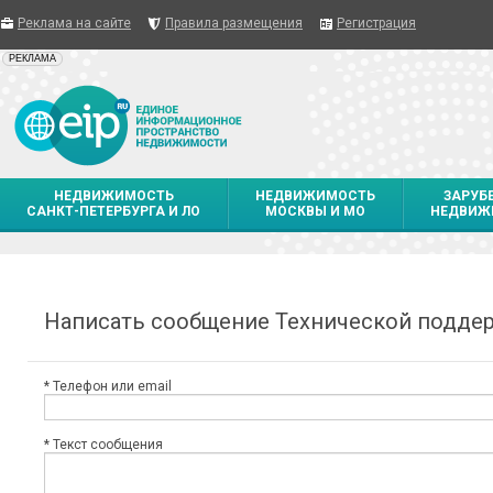
Реклама на сайте
Правила размещения
Регистрация
"РЕКЛАМА"
РЕКЛАМА
НЕДВИЖИМОСТЬ
НЕДВИЖИМОСТЬ
ЗАРУБ
САНКТ-ПЕТЕРБУРГА И ЛО
МОСКВЫ И МО
НЕДВИЖ
Написать сообщение Технической подде
* Телефон или email
* Текст сообщения