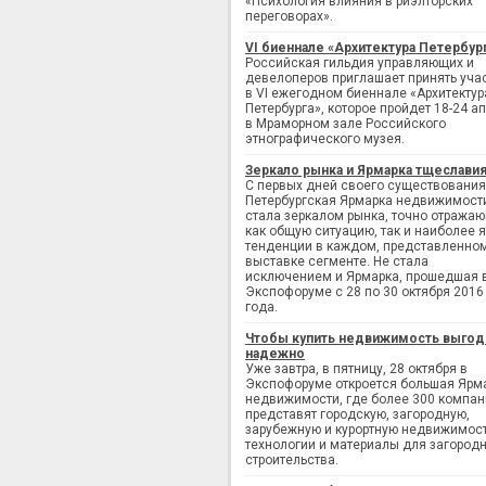
«Психология влияния в риэлторских
переговорах».
VI биеннале «Архитектура Петербур
Российская гильдия управляющих и
девелоперов приглашает принять уча
в VI ежегодном биеннале «Архитектур
Петербурга», которое пройдет 18-24 а
в Мраморном зале Российского
этнографического музея.
Зеркало рынка и Ярмарка тщеслави
С первых дней своего существования
Петербургская Ярмарка недвижимост
стала зеркалом рынка, точно отража
как общую ситуацию, так и наиболее 
тенденции в каждом, представленно
выставке сегменте. Не стала
исключением и Ярмарка, прошедшая 
Экспофоруме с 28 по 30 октября 2016
года.
Чтобы купить недвижимость выгод
надежно
Уже завтра, в пятницу, 28 октября в
Экспофоруме откроется большая Ярм
недвижимости, где более 300 компан
представят городскую, загородную,
зарубежную и курортную недвижимост
технологии и материалы для загород
строительства.