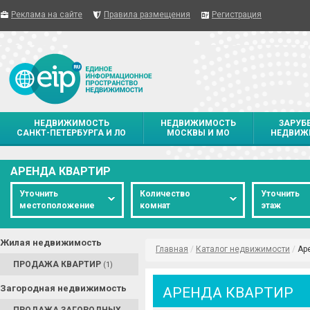
Реклама на сайте
Правила размещения
Регистрация
НЕДВИЖИМОСТЬ
НЕДВИЖИМОСТЬ
ЗАРУБ
САНКТ-ПЕТЕРБУРГА И ЛО
МОСКВЫ И МО
НЕДВИЖ
АРЕНДА КВАРТИР
Уточнить
Количество
Уточнить
местоположение
комнат
этаж
Жилая недвижимость
Главная
/
Каталог недвижимости
/
Ар
ПРОДАЖА КВАРТИР
(1)
Загородная недвижимость
АРЕНДА КВАРТИР