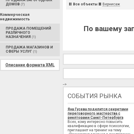
ПРОДАЖА ЗАГОРОДНЫХ
ДОМОВ
Все объекты
Вернисаж
(7)
Коммерческая
недвижимость
По вашему зап
ПРОДАЖА ПОМЕЩЕНИЙ
РАЗЛИЧНОГО
НАЗНАЧЕНИЯ
(1)
ПРОДАЖА МАГАЗИНОВ И
СФЕРЫ УСЛУГ
(1)
Описание формата XML
-->
СОБЫТИЯ РЫНКА
Яна Гусева поделится секретами
переговорного мастерства с
риелторами Санкт-Петербурга
Всех, кому интересно повысить
квалификацию в сфере психологии,
приглашают на тренинг на тему