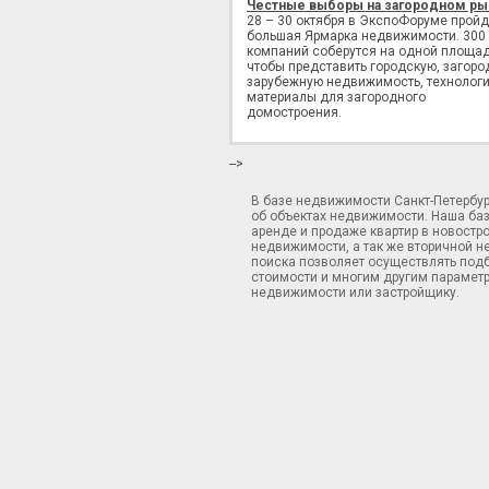
Честные выборы на загородном ры
28 – 30 октября в ЭкспоФоруме пройд
большая Ярмарка недвижимости. 300
компаний соберутся на одной площад
чтобы представить городскую, загоро
зарубежную недвижимость, технологи
материалы для загородного
домостроения.
-->
В базе недвижимости Санкт-Петербу
об объектах недвижимости. Наша ба
аренде и продаже квартир в новостр
недвижимости, а так же вторичной н
поиска позволяет осуществлять подб
стоимости и многим другим параметр
недвижимости или застройщику.