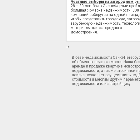
Честные выборы на загородном ры
28 – 30 октября в ЭкспоФоруме пройд
большая Ярмарка недвижимости. 300
компаний соберутся на одной площад
чтобы представить городскую, загоро
зарубежную недвижимость, технологи
материалы для загородного
домостроения.
-->
В базе недвижимости Санкт-Петербу
об объектах недвижимости. Наша ба
аренде и продаже квартир в новостр
недвижимости, а так же вторичной н
поиска позволяет осуществлять подб
стоимости и многим другим параметр
недвижимости или застройщику.