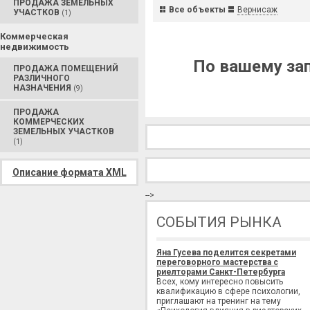
ПРОДАЖА ЗЕМЕЛЬНЫХ
Все объекты
Вернисаж
УЧАСТКОВ
(1)
Коммерческая
недвижимость
По вашему зап
ПРОДАЖА ПОМЕЩЕНИЙ
РАЗЛИЧНОГО
НАЗНАЧЕНИЯ
(9)
ПРОДАЖА
КОММЕРЧЕСКИХ
ЗЕМЕЛЬНЫХ УЧАСТКОВ
(1)
Описание формата XML
-->
СОБЫТИЯ РЫНКА
Яна Гусева поделится секретами
переговорного мастерства с
риелторами Санкт-Петербурга
Всех, кому интересно повысить
квалификацию в сфере психологии,
приглашают на тренинг на тему