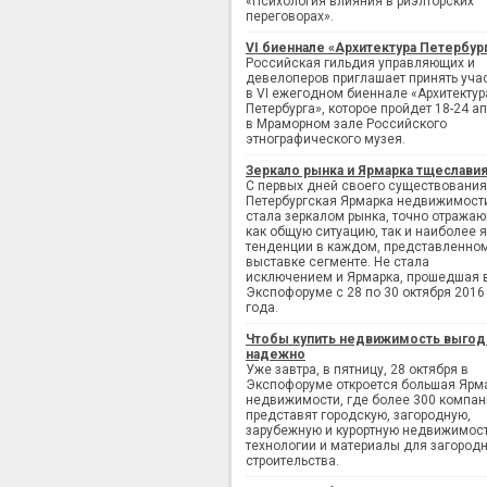
«Психология влияния в риэлторских
переговорах».
VI биеннале «Архитектура Петербур
Российская гильдия управляющих и
девелоперов приглашает принять уча
в VI ежегодном биеннале «Архитектур
Петербурга», которое пройдет 18-24 а
в Мраморном зале Российского
этнографического музея.
Зеркало рынка и Ярмарка тщеслави
С первых дней своего существования
Петербургская Ярмарка недвижимост
стала зеркалом рынка, точно отража
как общую ситуацию, так и наиболее 
тенденции в каждом, представленно
выставке сегменте. Не стала
исключением и Ярмарка, прошедшая 
Экспофоруме с 28 по 30 октября 2016
года.
Чтобы купить недвижимость выгод
надежно
Уже завтра, в пятницу, 28 октября в
Экспофоруме откроется большая Ярм
недвижимости, где более 300 компан
представят городскую, загородную,
зарубежную и курортную недвижимост
технологии и материалы для загород
строительства.