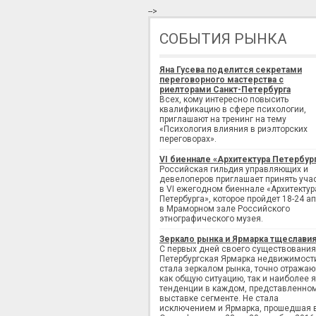
-->
СОБЫТИЯ РЫНКА
Яна Гусева поделится секретами
переговорного мастерства с
риелторами Санкт-Петербурга
Всех, кому интересно повысить
квалификацию в сфере психологии,
приглашают на тренинг на тему
«Психология влияния в риэлторских
переговорах».
VI биеннале «Архитектура Петербур
Российская гильдия управляющих и
девелоперов приглашает принять уча
в VI ежегодном биеннале «Архитектур
Петербурга», которое пройдет 18-24 а
в Мраморном зале Российского
этнографического музея.
Зеркало рынка и Ярмарка тщеслави
С первых дней своего существования
Петербургская Ярмарка недвижимост
стала зеркалом рынка, точно отража
как общую ситуацию, так и наиболее 
тенденции в каждом, представленно
выставке сегменте. Не стала
исключением и Ярмарка, прошедшая 