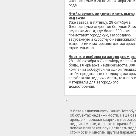
Экспофоруме с 28 по 30 октября 2016
года.
Чтобы купить недвижимость выгод
надежно
Уже завтра, в пятницу, 28 октября в
Экспофоруме откроется большая Ярм
недвижимости, где более 300 компан
представят городскую, загородную,
зарубежную и курортную недвижимост
технологии и материалы для загород
строительства.
Честные выборы на загородном ры
28 – 30 октября в ЭкспоФоруме пройд
большая Ярмарка недвижимости. 300
компаний соберутся на одной площад
чтобы представить городскую, загоро
зарубежную недвижимость, технологи
материалы для загородного
домостроения.
-->
В базе недвижимости Санкт-Петербу
об объектах недвижимости. Наша ба
аренде и продаже квартир в новостр
недвижимости, а так же вторичной н
поиска позволяет осуществлять подб
стоимости и многим другим параметр