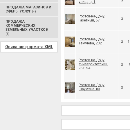
3
улица, д.1
ПРОДАЖА МАГАЗИНОВ И
СФЕРЫ УСЛУГ
(4)
Ростов-на-Дону,
3
Газетный, 57
ПРОДАЖА
КОММЕРЧЕСКИХ
ЗЕМЕЛЬНЫХ УЧАСТКОВ
(6)
Ростов-на-Дону,
3
1
Текучева, 232
Описание формата XML
Ростов-на-Дону,
Университетский,
3
95/154
Ростов-на-Дону,
3
Шаумяна, 83