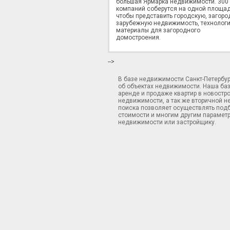
большая Ярмарка недвижимости. 300
компаний соберутся на одной площад
чтобы представить городскую, загоро
зарубежную недвижимость, технологи
материалы для загородного
домостроения.
-->
В базе недвижимости Санкт-Петербу
об объектах недвижимости. Наша ба
аренде и продаже квартир в новостр
недвижимости, а так же вторичной н
поиска позволяет осуществлять подб
стоимости и многим другим параметр
недвижимости или застройщику.