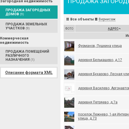
ПРОДАЖА ЗАГОРОД
Загородная недвижимость
ПРОДАЖА ЗАГОРОДНЫХ
ДОМОВ
(9)
Все объекты
Вернисаж
ПРОДАЖА ЗЕМЕЛЬНЫХ
УЧАСТКОВ
(9)
ФОТО
АДРЕС
И
Коммерческая
недвижимость
Фурманов, Пушкина улица
ПРОДАЖА ПОМЕЩЕНИЙ
РАЗЛИЧНОГО
НАЗНАЧЕНИЯ
деревня Белькашево, д.17
(1)
Описание формата XML
деревня Бухарово, Лесная ули
деревня Василево, Аргонавтов
деревня Петряево, д.7а
поселок Лежнево, 1-ая Интер
улица, д.73