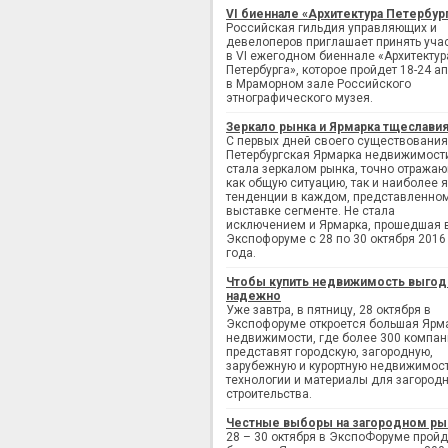
VI биеннале «Архитектура Петербур
Российская гильдия управляющих и
девелоперов приглашает принять уча
в VI ежегодном биеннале «Архитектур
Петербурга», которое пройдет 18-24 а
в Мраморном зале Российского
этнографического музея.
Зеркало рынка и Ярмарка тщеслави
С первых дней своего существования
Петербургская Ярмарка недвижимост
стала зеркалом рынка, точно отража
как общую ситуацию, так и наиболее 
тенденции в каждом, представленно
выставке сегменте. Не стала
исключением и Ярмарка, прошедшая 
Экспофоруме с 28 по 30 октября 2016
года.
Чтобы купить недвижимость выгод
надежно
Уже завтра, в пятницу, 28 октября в
Экспофоруме откроется большая Ярм
недвижимости, где более 300 компан
представят городскую, загородную,
зарубежную и курортную недвижимост
технологии и материалы для загород
строительства.
Честные выборы на загородном ры
28 – 30 октября в ЭкспоФоруме пройд