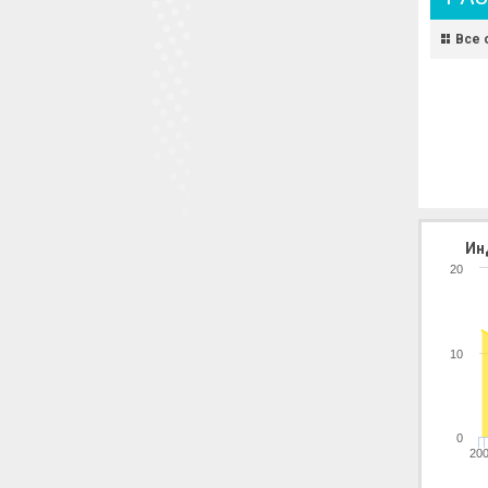
Все 
Ин
20
10
0
20