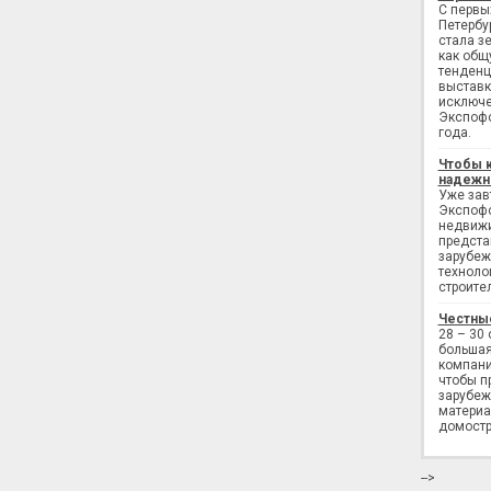
С первы
Петербу
стала з
как общ
тенденц
выставк
исключе
Экспофо
года.
Чтобы 
надежн
Уже завт
Экспофо
недвижи
предста
зарубеж
техноло
строите
Честны
28 – 30
большая
компани
чтобы п
зарубеж
материа
домостр
-->