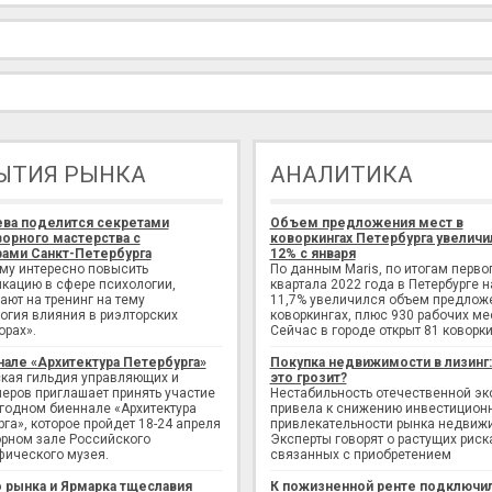
ЫТИЯ РЫНКА
АНАЛИТИКА
ева поделится секретами
Объем предложения мест в
орного мастерства с
коворкингах Петербурга увеличи
ами Санкт-Петербурга
12% с января
ому интересно повысить
По данным Maris, по итогам перво
кацию в сфере психологии,
квартала 2022 года в Петербурге н
ают на тренинг на тему
11,7% увеличился объем предлож
огия влияния в риэлторских
коворкингах, плюс 930 рабочих ме
орах».
Сейчас в городе открыт 81 коворки
нале «Архитектура Петербурга»
Покупка недвижимости в лизинг
кая гильдия управляющих и
это грозит?
еров приглашает принять участие
Нестабильность отечественной э
егодном биеннале «Архитектура
привела к снижению инвестицион
рга», которое пройдет 18-24 апреля
привлекательности рынка недвиж
рном зале Российского
Эксперты говорят о растущих риск
фического музея.
связанных с приобретением
 рынка и Ярмарка тщеславия
К пожизненной ренте подключи