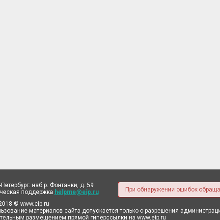
-Петербург: наб.р. Фонтанки, д. 59
При обнаружении ошибок обраща
ическая поддержка
helpme@eip.ru
2018 © www.eip.ru
ьзование материалов сайта допускается только с разрешения администрации
тельным размещением прямой гиперссылки на www.eip.ru