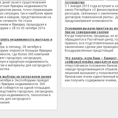
х дней своего существования
государство
ргская Ярмарка недвижимости
С 1 января 2015 года вступает в с
еркалом рынка, точно отражающим
закон Петербурга «О финансирова
ую ситуацию, так и наиболее яркие
расходов, связанных с заключен
ии в каждом, представленном на
договоров пожизненной ренты». Д
е сегменте. Не стала
предусматривает возможность
нием и Ярмарка, прошедшая в
руме с 28 по 30 октября 2016
Основания выдачи пакетов из яч
при не совершении сделки
Когда покупатели, продавцы, их а
купить недвижимость выгодно и
обращаются в Расчётный центр, то,
о
правило, все подготовительные р
ра, в пятницу, 28 октября в
заключению сделки уже проведен
руме откроется большая Ярмарка
Воодушевлённые предстоящей
мости, где более 300 компаний
вят городскую, загородную,
Что делать, если банк – банкрот, 
ную и курортную недвижимость,
сейфовой ячейке находятся ден
гии и материалы для загородного
«Неустойчивое положение банков
льства.
череде продолжающихся отзывов
лицензий вызывают у пользовате
е выборы на загородном рынке
банковских ячеек единственный в
 октября в ЭкспоФоруме пройдет
как получить содержимое ячейки,
 Ярмарка недвижимости. 300
й соберутся на одной площадке,
редставить городскую, загородную,
ную недвижимость, технологии и
лы для загородного
оения.