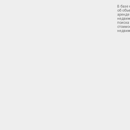
В базе
об объ
аренде 
недвиж
поиска 
стоимос
недвиж