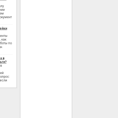
илу
нии
ием
окумент
ейки
генты
 как
аботы по
ы.
а в
ьги?
 в
лей
опрос:
 если