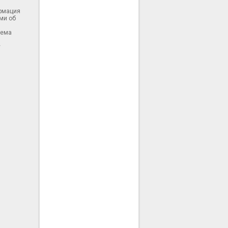
ормация
ми об
тема
у