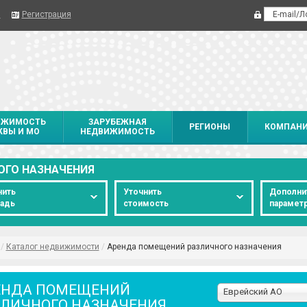
я
Регистрация
ИЖИМОСТЬ
ЗАРУБЕЖНАЯ
РЕГИОНЫ
КОМПАН
ВЫ И МО
НЕДВИЖИМОСТЬ
ОГО НАЗНАЧЕНИЯ
нить
Уточнить
Дополни
адь
стоимость
парамет
/
Каталог недвижимости
/
Аренда помещений различного назначения
ЕНДА ПОМЕЩЕНИЙ
Еврейский АО
ЗЛИЧНОГО НАЗНАЧЕНИЯ