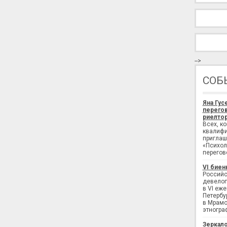
-->
СОБ
Яна Гус
перегов
риелтор
Всех, к
квалифи
приглаш
«Психол
перегов
VI биен
Российс
девелоп
в VI еж
Петербу
в Мрамо
этногра
Зеркало