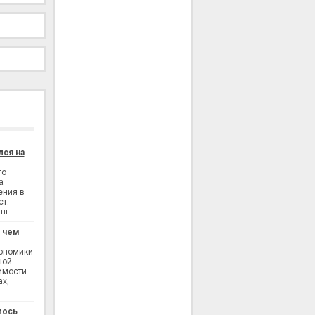
лся на
го
а
ения в
ст.
нг.
: чем
кономики
ной
имости.
ах,
лось