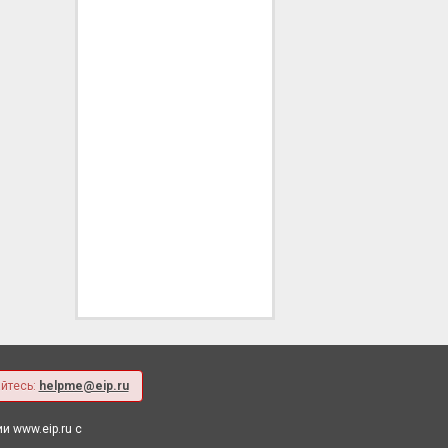
йтесь:
helpme@eip.ru
 www.eip.ru с