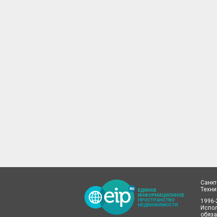
Санкт
Техн
1996-
Испол
обяза