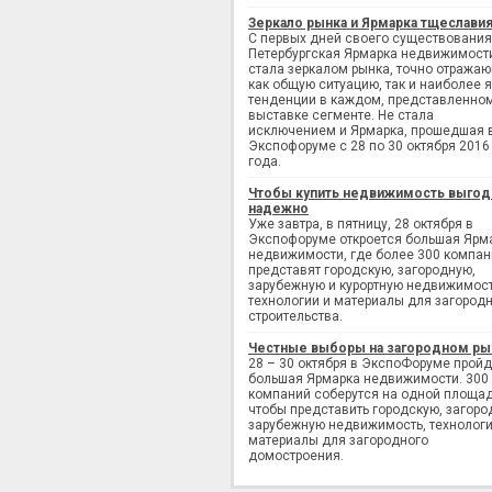
Зеркало рынка и Ярмарка тщеслави
С первых дней своего существования
Петербургская Ярмарка недвижимост
стала зеркалом рынка, точно отража
как общую ситуацию, так и наиболее 
тенденции в каждом, представленно
выставке сегменте. Не стала
исключением и Ярмарка, прошедшая 
Экспофоруме с 28 по 30 октября 2016
года.
Чтобы купить недвижимость выгод
надежно
Уже завтра, в пятницу, 28 октября в
Экспофоруме откроется большая Ярм
недвижимости, где более 300 компан
представят городскую, загородную,
зарубежную и курортную недвижимост
технологии и материалы для загород
строительства.
Честные выборы на загородном ры
28 – 30 октября в ЭкспоФоруме пройд
большая Ярмарка недвижимости. 300
компаний соберутся на одной площад
чтобы представить городскую, загоро
зарубежную недвижимость, технологи
материалы для загородного
домостроения.