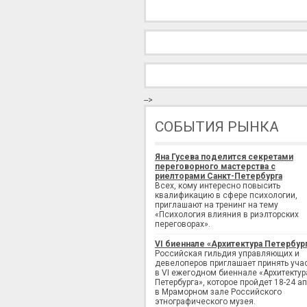
-->
СОБЫТИЯ РЫНКА
Яна Гусева поделится секретами
переговорного мастерства с
риелторами Санкт-Петербурга
Всех, кому интересно повысить
квалификацию в сфере психологии,
приглашают на тренинг на тему
«Психология влияния в риэлторских
переговорах».
VI биеннале «Архитектура Петербур
Российская гильдия управляющих и
девелоперов приглашает принять уча
в VI ежегодном биеннале «Архитектур
Петербурга», которое пройдет 18-24 а
в Мраморном зале Российского
этнографического музея.