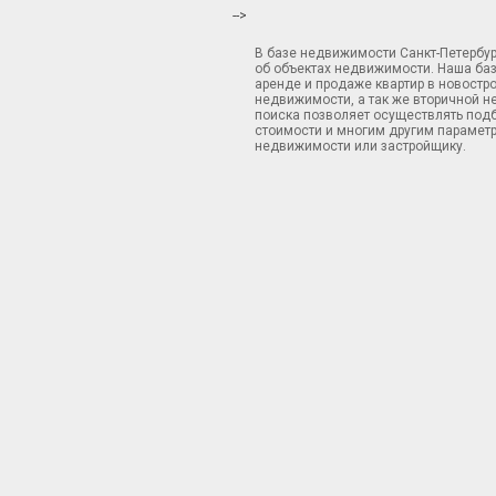
-->
В базе недвижимости Санкт-Петербу
об объектах недвижимости. Наша ба
аренде и продаже квартир в новостр
недвижимости, а так же вторичной н
поиска позволяет осуществлять подб
стоимости и многим другим параметр
недвижимости или застройщику.