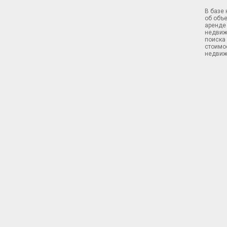
В базе
об объ
аренде 
недвиж
поиска 
стоимос
недвиж