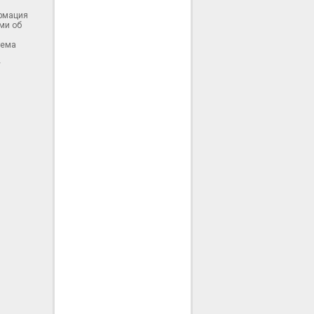
ормация
ми об
тема
у