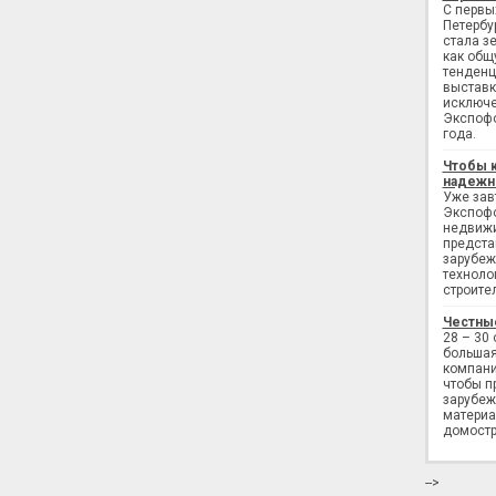
С первы
Петербу
стала з
как общ
тенденц
выставк
исключе
Экспофо
года.
Чтобы 
надежн
Уже завт
Экспофо
недвижи
предста
зарубеж
техноло
строите
Честны
28 – 30
большая
компани
чтобы п
зарубеж
материа
домостр
-->