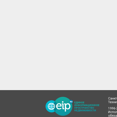
Санкт
Техн
1996-
Испол
обяза