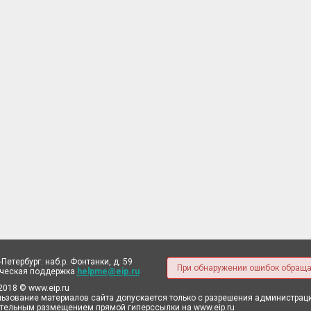
-Петербург: наб.р. Фонтанки, д. 59
При обнаружении ошибок обраща
ическая поддержка
helpme@eip.ru
2018 © www.eip.ru
ьзование материалов сайта допускается только с разрешения администрации
тельным размещением прямой гиперссылки на www.eip.ru