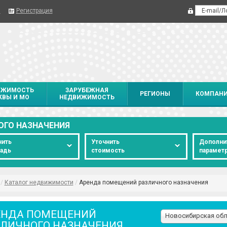
я
Регистрация
ИЖИМОСТЬ
ЗАРУБЕЖНАЯ
РЕГИОНЫ
КОМПАН
ВЫ И МО
НЕДВИЖИМОСТЬ
ОГО НАЗНАЧЕНИЯ
нить
Уточнить
Дополни
адь
стоимость
парамет
/
Каталог недвижимости
/
Аренда помещений различного назначения
ЕНДА ПОМЕЩЕНИЙ
ЗЛИЧНОГО НАЗНАЧЕНИЯ