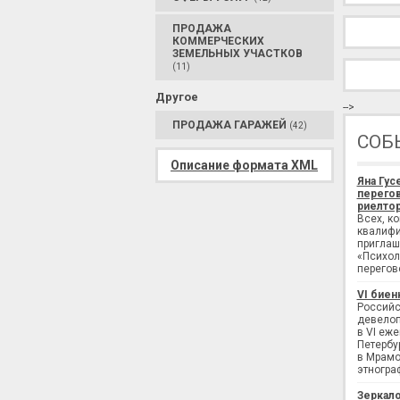
ПРОДАЖА
КОММЕРЧЕСКИХ
ЗЕМЕЛЬНЫХ УЧАСТКОВ
(11)
Другое
-->
ПРОДАЖА ГАРАЖЕЙ
(42)
СОБ
Описание формата XML
Яна Гус
перегов
риелтор
Всех, к
квалифи
приглаш
«Психол
перегов
VI биен
Российс
девелоп
в VI еж
Петербу
в Мрамо
этногра
Зеркало