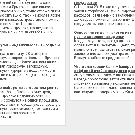
х дней своего существования
государство
ргская Ярмарка недвижимости
С 1 января 2015 года вступает в с
еркалом рынка, точно отражающим
закон Петербурга «О финансирова
ую ситуацию, так и наиболее яркие
расходов, связанных с заключен
ии в каждом, представленном на
договоров пожизненной ренты». Д
е сегменте. Не стала
предусматривает возможность
нием и Ярмарка, прошедшая в
руме с 28 по 30 октября 2016
Основания выдачи пакетов из яч
при не совершении сделки
Когда покупатели, продавцы, их а
купить недвижимость выгодно и
обращаются в Расчётный центр, то,
о
правило, все подготовительные р
ра, в пятницу, 28 октября в
заключению сделки уже проведен
руме откроется большая Ярмарка
Воодушевлённые предстоящей
мости, где более 300 компаний
вят городскую, загородную,
Что делать, если банк – банкрот, 
ную и курортную недвижимость,
сейфовой ячейке находятся ден
гии и материалы для загородного
«Неустойчивое положение банков
льства.
череде продолжающихся отзывов
лицензий вызывают у пользовате
е выборы на загородном рынке
банковских ячеек единственный в
 октября в ЭкспоФоруме пройдет
как получить содержимое ячейки,
 Ярмарка недвижимости. 300
й соберутся на одной площадке,
редставить городскую, загородную,
ную недвижимость, технологии и
лы для загородного
оения.