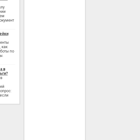
илу
нии
ием
окумент
ейки
генты
 как
аботы по
ы.
а в
ьги?
 в
лей
опрос:
 если