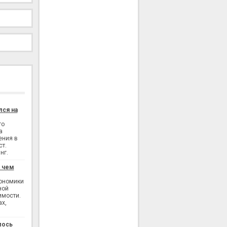
лся на
го
а
ения в
ст.
нг.
: чем
кономики
ной
имости.
ах,
лось