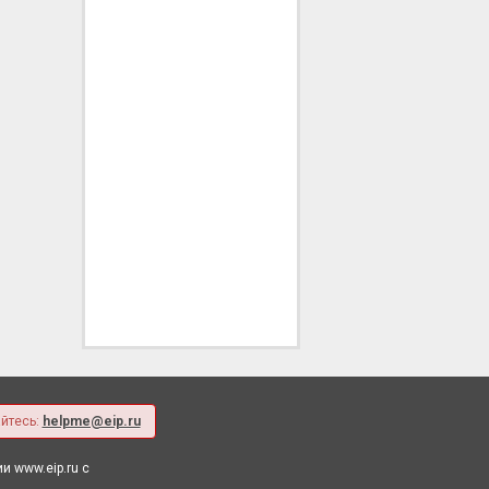
йтесь:
helpme@eip.ru
 www.eip.ru с