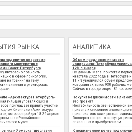
ЫТИЯ РЫНКА
АНАЛИТИКА
ева поделится секретами
Объем предложения мест в
орного мастерства с
коворкингах Петербурга увеличи
ами Санкт-Петербурга
12% с января
ому интересно повысить
По данным Maris, по итогам перво
кацию в сфере психологии,
квартала 2022 года в Петербурге н
ают на тренинг на тему
11,7% увеличился объем предлож
огия влияния в риэлторских
коворкингах, плюс 930 рабочих ме
орах».
Сейчас в городе открыт 81 коворки
нале «Архитектура Петербурга»
Покупка недвижимости в лизинг
кая гильдия управляющих и
это грозит?
еров приглашает принять участие
Нестабильность отечественной э
егодном биеннале «Архитектура
привела к снижению инвестицион
рга», которое пройдет 18-24 апреля
привлекательности рынка недвиж
рном зале Российского
Эксперты говорят о растущих риск
фического музея.
связанных с приобретением
 рынка и Ярмарка тщеславия
К пожизненной ренте подключи