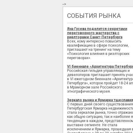
-->
СОБЫТИЯ РЫНКА
Яна Гусева поделится секретами
переговорного мастерства с
риелторами Санкт-Петербурга
Всех, кому интересно повысить
квалификацию в сфере психологии,
приглашают на тренинг на тему
«Психология влияния в риэлторских
переговорах».
VI биеннале «Архитектура Петербур
Российская гильдия управляющих и
девелоперов приглашает принять уча
в VI ежегодном биеннале «Архитектур
Петербурга», которое пройдет 18-24 а
в Мраморном зале Российского
этнографического музея.
Зеркало рынка и Ярмарка тщеслави
С первых дней своего существования
Петербургская Ярмарка недвижимост
стала зеркалом рынка, точно отража
как общую ситуацию, так и наиболее 
тенденции в каждом, представленно
выставке сегменте. Не стала
исключением и Ярмарка, прошедшая 