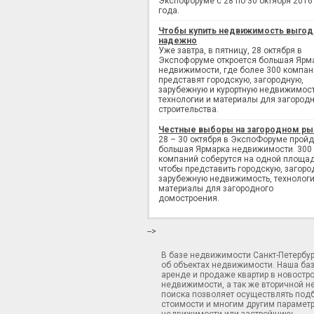
Экспофоруме с 28 по 30 октября 2016
года.
Чтобы купить недвижимость выгод
надежно
Уже завтра, в пятницу, 28 октября в
Экспофоруме откроется большая Ярм
недвижимости, где более 300 компан
представят городскую, загородную,
зарубежную и курортную недвижимост
технологии и материалы для загород
строительства.
Честные выборы на загородном ры
28 – 30 октября в ЭкспоФоруме пройд
большая Ярмарка недвижимости. 300
компаний соберутся на одной площад
чтобы представить городскую, загоро
зарубежную недвижимость, технологи
материалы для загородного
домостроения.
-->
В базе недвижимости Санкт-Петербу
об объектах недвижимости. Наша ба
аренде и продаже квартир в новостр
недвижимости, а так же вторичной н
поиска позволяет осуществлять подб
стоимости и многим другим параметр