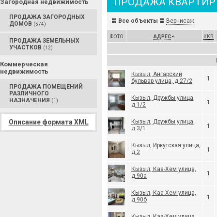
ПРОДАЖА КВАРТИР
Загородная недвижимость
ПРОДАЖА ЗАГОРОДНЫХ
Все объекты
Вернисаж
ДОМОВ
(574)
ФОТО
АДРЕС
ККВ
ПРОДАЖА ЗЕМЕЛЬНЫХ
УЧАСТКОВ
(12)
Коммерческая
недвижимость
Кызыл, Ангарский
1
бульвар улица, д.27/2
ПРОДАЖА ПОМЕЩЕНИЙ
РАЗЛИЧНОГО
Кызыл, Дружбы улица,
НАЗНАЧЕНИЯ
(1)
1
д.1/2
Описание формата XML
Кызыл, Дружбы улица,
1
д.3/1
Кызыл, Иркутская улица,
1
д.2
Кызыл, Каа-Хем улица,
1
д.90а
Кызыл, Каа-Хем улица,
1
д.90б
Кызыл, Каа-Хем улица,