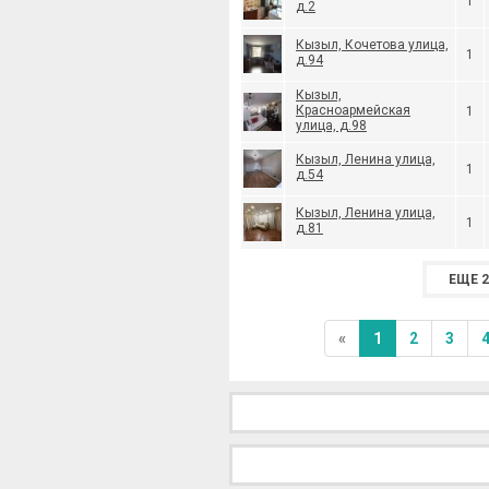
1
д.2
Кызыл, Кочетова улица,
1
д.94
Кызыл,
Красноармейская
1
улица, д.98
Кызыл, Ленина улица,
1
д.54
Кызыл, Ленина улица,
1
д.81
ЕЩЕ 2
«
1
2
3