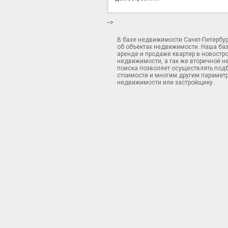
-->
В базе недвижимости Санкт-Петербу
об объектах недвижимости. Наша ба
аренде и продаже квартир в новостр
недвижимости, а так же вторичной н
поиска позволяет осуществлять подб
стоимости и многим другим параметр
недвижимости или застройщику.