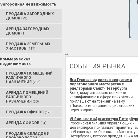
Загородная недвижимость
ПРОДАЖА ЗАГОРОДНЫХ
ДОМОВ
(29)
АРЕНДА ЗАГОРОДНЫХ
ДОМОВ
(1)
ПРОДАЖА ЗЕМЕЛЬНЫХ
УЧАСТКОВ
(117)
-->
Коммерческая
недвижимость
СОБЫТИЯ РЫНКА
ПРОДАЖА ПОМЕЩЕНИЙ
РАЗЛИЧНОГО
Яна Гусева поделится секретами
НАЗНАЧЕНИЯ
(298)
переговорного мастерства с
риелторами Санкт-Петербурга
АРЕНДА ПОМЕЩЕНИЙ
Всех, кому интересно повысить
РАЗЛИЧНОГО
квалификацию в сфере психологии,
НАЗНАЧЕНИЯ
приглашают на тренинг на тему
(50)
«Психология влияния в риэлторских
переговорах».
ПРОДАЖА ОФИСОВ
(173)
VI биеннале «Архитектура Петербур
АРЕНДА ОФИСОВ
Российская гильдия управляющих и
(54)
девелоперов приглашает принять уча
в VI ежегодном биеннале «Архитектур
ПРОДАЖА СКЛАДОВ И
Петербурга», которое пройдет 18-24 а