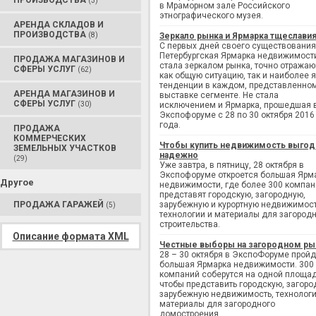
ПРОИЗВОДСТВА
(3)
в Мраморном зале Российского
этнографического музея.
АРЕНДА СКЛАДОВ И
ПРОИЗВОДСТВА
(8)
Зеркало рынка и Ярмарка тщеслави
С первых дней своего существования
Петербургская Ярмарка недвижимост
ПРОДАЖА МАГАЗИНОВ И
стала зеркалом рынка, точно отража
СФЕРЫ УСЛУГ
(62)
как общую ситуацию, так и наиболее 
тенденции в каждом, представленно
АРЕНДА МАГАЗИНОВ И
выставке сегменте. Не стала
СФЕРЫ УСЛУГ
(30)
исключением и Ярмарка, прошедшая 
Экспофоруме с 28 по 30 октября 2016
года.
ПРОДАЖА
КОММЕРЧЕСКИХ
Чтобы купить недвижимость выгод
ЗЕМЕЛЬНЫХ УЧАСТКОВ
надежно
(29)
Уже завтра, в пятницу, 28 октября в
Экспофоруме откроется большая Ярм
Другое
недвижимости, где более 300 компан
представят городскую, загородную,
ПРОДАЖА ГАРАЖЕЙ
зарубежную и курортную недвижимост
(5)
технологии и материалы для загород
строительства.
Описание формата XML
Честные выборы на загородном ры
28 – 30 октября в ЭкспоФоруме пройд
большая Ярмарка недвижимости. 300
компаний соберутся на одной площад
чтобы представить городскую, загоро
зарубежную недвижимость, технологи
материалы для загородного
домостроения.