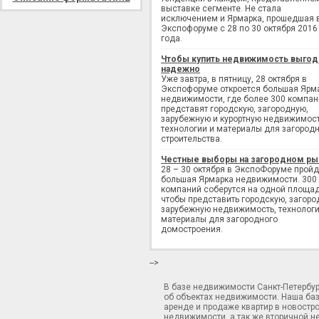
выставке сегменте. Не стала
исключением и Ярмарка, прошедшая 
Экспофоруме с 28 по 30 октября 2016
года.
Чтобы купить недвижимость выгод
надежно
Уже завтра, в пятницу, 28 октября в
Экспофоруме откроется большая Ярм
недвижимости, где более 300 компан
представят городскую, загородную,
зарубежную и курортную недвижимост
технологии и материалы для загород
строительства.
Честные выборы на загородном ры
28 – 30 октября в ЭкспоФоруме пройд
большая Ярмарка недвижимости. 300
компаний соберутся на одной площад
чтобы представить городскую, загоро
зарубежную недвижимость, технологи
материалы для загородного
домостроения.
-->
В базе недвижимости Санкт-Петербу
об объектах недвижимости. Наша ба
аренде и продаже квартир в новостр
недвижимости, а так же вторичной н