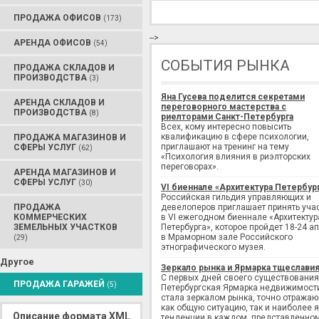
ПРОДАЖА ОФИСОВ
(173)
-->
АРЕНДА ОФИСОВ
(54)
СОБЫТИЯ РЫНКА
ПРОДАЖА СКЛАДОВ И
ПРОИЗВОДСТВА
(3)
Яна Гусева поделится секретами
АРЕНДА СКЛАДОВ И
переговорного мастерства с
ПРОИЗВОДСТВА
(8)
риелторами Санкт-Петербурга
Всех, кому интересно повысить
квалификацию в сфере психологии,
ПРОДАЖА МАГАЗИНОВ И
приглашают на тренинг на тему
СФЕРЫ УСЛУГ
(62)
«Психология влияния в риэлторских
переговорах».
АРЕНДА МАГАЗИНОВ И
СФЕРЫ УСЛУГ
(30)
VI биеннале «Архитектура Петербур
Российская гильдия управляющих и
ПРОДАЖА
девелоперов приглашает принять уча
КОММЕРЧЕСКИХ
в VI ежегодном биеннале «Архитектур
ЗЕМЕЛЬНЫХ УЧАСТКОВ
Петербурга», которое пройдет 18-24 а
в Мраморном зале Российского
(29)
этнографического музея.
Другое
Зеркало рынка и Ярмарка тщеслави
С первых дней своего существования
ПРОДАЖА ГАРАЖЕЙ
(5)
Петербургская Ярмарка недвижимост
стала зеркалом рынка, точно отража
как общую ситуацию, так и наиболее 
Описание формата XML
тенденции в каждом, представленно