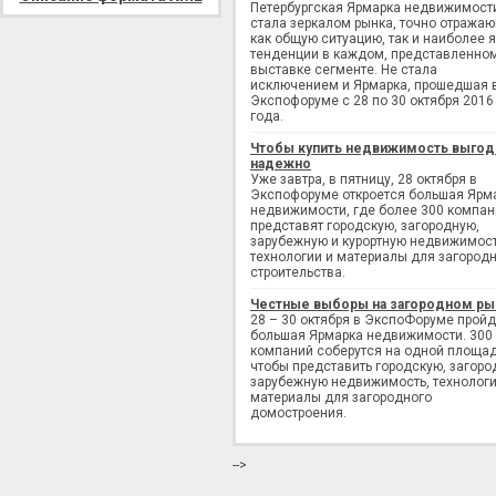
Петербургская Ярмарка недвижимост
стала зеркалом рынка, точно отража
как общую ситуацию, так и наиболее 
тенденции в каждом, представленно
выставке сегменте. Не стала
исключением и Ярмарка, прошедшая 
Экспофоруме с 28 по 30 октября 2016
года.
Чтобы купить недвижимость выгод
надежно
Уже завтра, в пятницу, 28 октября в
Экспофоруме откроется большая Ярм
недвижимости, где более 300 компан
представят городскую, загородную,
зарубежную и курортную недвижимост
технологии и материалы для загород
строительства.
Честные выборы на загородном ры
28 – 30 октября в ЭкспоФоруме пройд
большая Ярмарка недвижимости. 300
компаний соберутся на одной площад
чтобы представить городскую, загоро
зарубежную недвижимость, технологи
материалы для загородного
домостроения.
-->