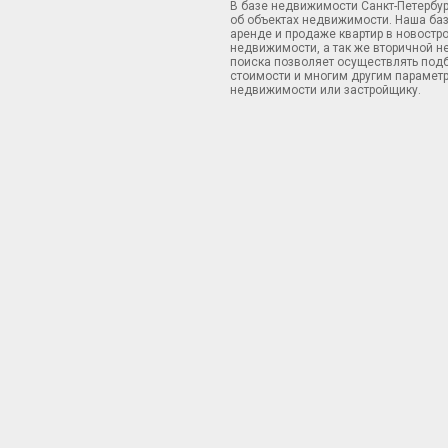
В базе недвижимости Санкт-Петербу
об объектах недвижимости. Наша ба
аренде и продаже квартир в новостр
недвижимости, а так же вторичной н
поиска позволяет осуществлять подб
стоимости и многим другим параметр
недвижимости или застройщику.