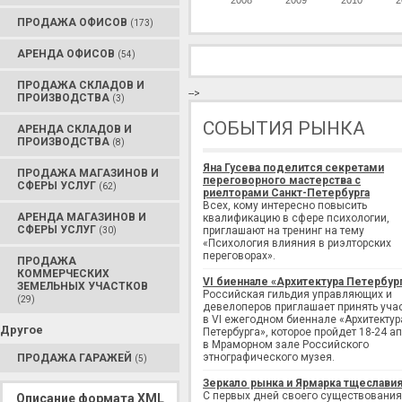
2008
2009
2010
2
ПРОДАЖА ОФИСОВ
(173)
АРЕНДА ОФИСОВ
(54)
ПРОДАЖА СКЛАДОВ И
-->
ПРОИЗВОДСТВА
(3)
СОБЫТИЯ РЫНКА
АРЕНДА СКЛАДОВ И
ПРОИЗВОДСТВА
(8)
Яна Гусева поделится секретами
ПРОДАЖА МАГАЗИНОВ И
переговорного мастерства с
СФЕРЫ УСЛУГ
(62)
риелторами Санкт-Петербурга
Всех, кому интересно повысить
АРЕНДА МАГАЗИНОВ И
квалификацию в сфере психологии,
СФЕРЫ УСЛУГ
приглашают на тренинг на тему
(30)
«Психология влияния в риэлторских
переговорах».
ПРОДАЖА
КОММЕРЧЕСКИХ
VI биеннале «Архитектура Петербур
ЗЕМЕЛЬНЫХ УЧАСТКОВ
Российская гильдия управляющих и
(29)
девелоперов приглашает принять уча
в VI ежегодном биеннале «Архитектур
Другое
Петербурга», которое пройдет 18-24 а
в Мраморном зале Российского
этнографического музея.
ПРОДАЖА ГАРАЖЕЙ
(5)
Зеркало рынка и Ярмарка тщеслави
С первых дней своего существования
Описание формата XML