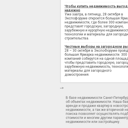
Чтобы купить недвижимость выгод
надежно
Уже завтра, в пятницу, 28 октября в
Экспофоруме откроется большая Ярм
недвижимости, где более 300 компан
представят городскую, загородную,
зарубежную и курортную недвижимост
технологии и материалы для загород
строительства.
Честные выборы на загородном ры
28 – 30 октября в ЭкспоФоруме пройд
большая Ярмарка недвижимости. 300
компаний соберутся на одной площад
чтобы представить городскую, загоро
зарубежную недвижимость, технологи
материалы для загородного
домостроения.
-->
В базе недвижимости Санкт-Петербу
об объектах недвижимости. Наша ба
аренде и продаже квартир в новостр
недвижимости, а так же вторичной н
поиска позволяет осуществлять подб
стоимости и многим другим параметр
недвижимости или застройщику.