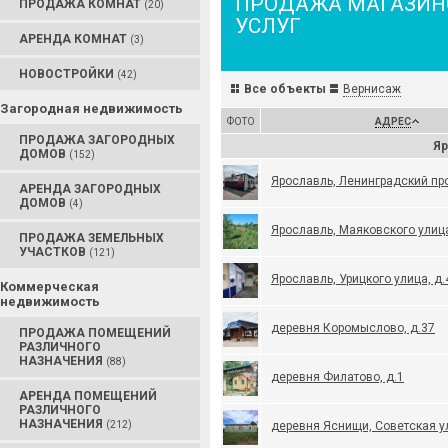
ПРОДАЖА МАГАЗИН
ПРОДАЖА КОМНАТ
(20)
УСЛУГ
АРЕНДА КОМНАТ
(3)
НОВОСТРОЙКИ
(42)
Все объекты
Вернисаж
Загородная недвижимость
ФОТО
АДРЕС
ПРОДАЖА ЗАГОРОДНЫХ
Яр
ДОМОВ
(152)
Ярославль, Ленинградский про
АРЕНДА ЗАГОРОДНЫХ
ДОМОВ
(4)
Ярославль, Маяковского улица
ПРОДАЖА ЗЕМЕЛЬНЫХ
УЧАСТКОВ
(121)
Ярославль, Урицкого улица, д.
Коммерческая
недвижимость
деревня Коромыслово, д.37
ПРОДАЖА ПОМЕЩЕНИЙ
РАЗЛИЧНОГО
НАЗНАЧЕНИЯ
(88)
деревня Филатово, д.1
АРЕНДА ПОМЕЩЕНИЙ
РАЗЛИЧНОГО
НАЗНАЧЕНИЯ
(212)
деревня Яснищи, Советская у