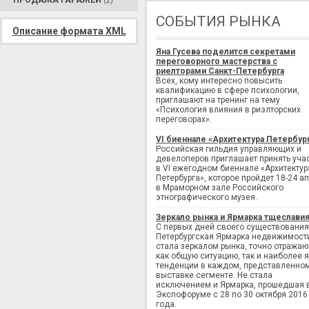
ПРОДАЖА ГАРАЖЕЙ
(2)
СОБЫТИЯ РЫНКА
Описание формата XML
Яна Гусева поделится секретами
переговорного мастерства с
риелторами Санкт-Петербурга
Всех, кому интересно повысить
квалификацию в сфере психологии,
приглашают на тренинг на тему
«Психология влияния в риэлторских
переговорах».
VI биеннале «Архитектура Петербур
Российская гильдия управляющих и
девелоперов приглашает принять уча
в VI ежегодном биеннале «Архитектур
Петербурга», которое пройдет 18-24 а
в Мраморном зале Российского
этнографического музея.
Зеркало рынка и Ярмарка тщеслави
С первых дней своего существования
Петербургская Ярмарка недвижимост
стала зеркалом рынка, точно отража
как общую ситуацию, так и наиболее 
тенденции в каждом, представленно
выставке сегменте. Не стала
исключением и Ярмарка, прошедшая 
Экспофоруме с 28 по 30 октября 2016
года.