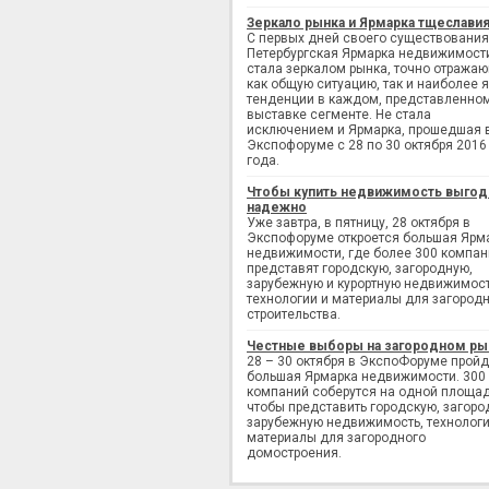
Зеркало рынка и Ярмарка тщеслави
С первых дней своего существования
Петербургская Ярмарка недвижимост
стала зеркалом рынка, точно отража
как общую ситуацию, так и наиболее 
тенденции в каждом, представленно
выставке сегменте. Не стала
исключением и Ярмарка, прошедшая 
Экспофоруме с 28 по 30 октября 2016
года.
Чтобы купить недвижимость выгод
надежно
Уже завтра, в пятницу, 28 октября в
Экспофоруме откроется большая Ярм
недвижимости, где более 300 компан
представят городскую, загородную,
зарубежную и курортную недвижимост
технологии и материалы для загород
строительства.
Честные выборы на загородном ры
28 – 30 октября в ЭкспоФоруме пройд
большая Ярмарка недвижимости. 300
компаний соберутся на одной площад
чтобы представить городскую, загоро
зарубежную недвижимость, технологи
материалы для загородного
домостроения.