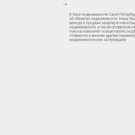
-->
В базе недвижимости Санкт-Петербу
об объектах недвижимости. Наша ба
аренде и продаже квартир в новостр
недвижимости, а так же вторичной н
поиска позволяет осуществлять подб
стоимости и многим другим параметр
недвижимости или застройщику.