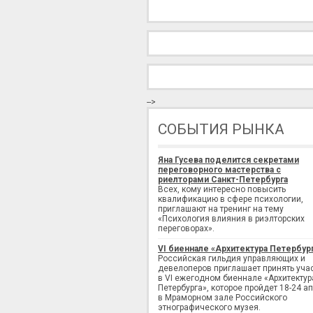
-->
СОБЫТИЯ РЫНКА
Яна Гусева поделится секретами
переговорного мастерства с
риелторами Санкт-Петербурга
Всех, кому интересно повысить
квалификацию в сфере психологии,
приглашают на тренинг на тему
«Психология влияния в риэлторских
переговорах».
VI биеннале «Архитектура Петербур
Российская гильдия управляющих и
девелоперов приглашает принять уча
в VI ежегодном биеннале «Архитектур
Петербурга», которое пройдет 18-24 а
в Мраморном зале Российского
этнографического музея.