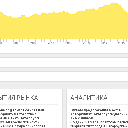
08
2009
2010
2011
2012
2013
2014
2015
ЫТИЯ РЫНКА
АНАЛИТИКА
ева поделится секретами
Объем предложения мест в
орного мастерства с
коворкингах Петербурга увеличи
ами Санкт-Петербурга
12% с января
ому интересно повысить
По данным Maris, по итогам перво
кацию в сфере психологии,
квартала 2022 года в Петербурге н