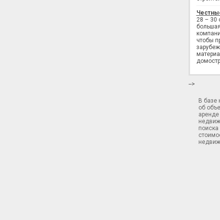
Честны
28 – 30
большая
компани
чтобы п
зарубеж
материа
домостр
-->
В базе
об объ
аренде 
недвиж
поиска 
стоимос
недвиж