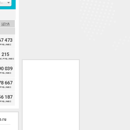
Кемеровская область
ЦЕНА
67 473
РУБ./МЕС
215
С.РУБ./МЕС
90 039
РУБ./МЕС
78 667
РУБ./МЕС
56 187
РУБ./МЕС
.ru