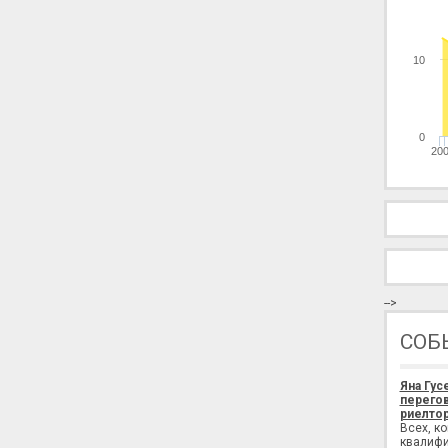
10
0
20
-->
СОБ
Яна Гус
перегов
риелтор
Всех, к
квалифи