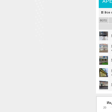
АР
Все 
ФОТО
Ин
20