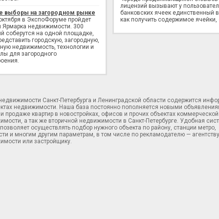
лицензий вызывают у пользовате
е выборы на загородном рынке
банковских ячеек единственный в
 октября в ЭкспоФоруме пройдет
как получить содержимое ячейки,
 Ярмарка недвижимости. 300
й соберутся на одной площадке,
редставить городскую, загородную,
ную недвижимость, технологии и
лы для загородного
оения.
 недвижимости Санкт-Петербурга и Ленинградской области содержится инф
ектах недвижимости. Наша база постоянно пополняется новыми объявления
и продаже квартир в новостройках, офисов и прочих объектах коммерческой
имости, а так же вторичной недвижимости в Санкт-Петербурге. Удобная сис
позволяет осуществлять подбор нужного объекта по району, станции метро,
ти и многим другим параметрам, в том числе по рекламодателю — агентств
имости или застройщику.