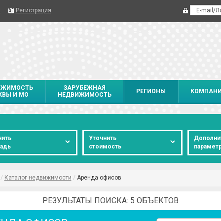
я
Регистрация
ИЖИМОСТЬ
ЗАРУБЕЖНАЯ
РЕГИОНЫ
КОМПАН
ВЫ И МО
НЕДВИЖИМОСТЬ
нить
Уточнить
Дополни
адь
стоимость
парамет
/
Каталог недвижимости
/
Аренда офисов
РЕЗУЛЬТАТЫ ПОИСКА: 5 ОБЪЕКТОВ