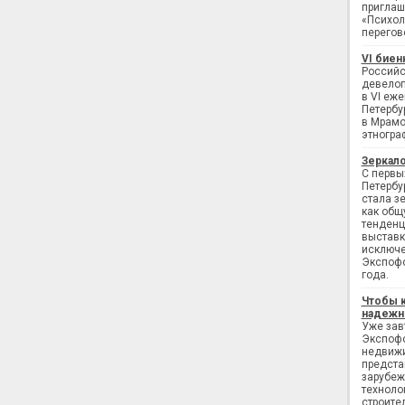
приглаш
«Психол
перегов
VI биен
Российс
девелоп
в VI еж
Петербу
в Мрамо
этногра
Зеркало
С первы
Петербу
стала з
как общ
тенденц
выставк
исключе
Экспофо
года.
Чтобы 
надежн
Уже завт
Экспофо
недвижи
предста
зарубеж
техноло
строите