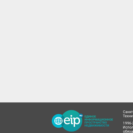
Санкт
Техн
1996-
Испол
обяза