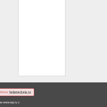
йтесь:
helpme@eip.ru
 www.eip.ru с