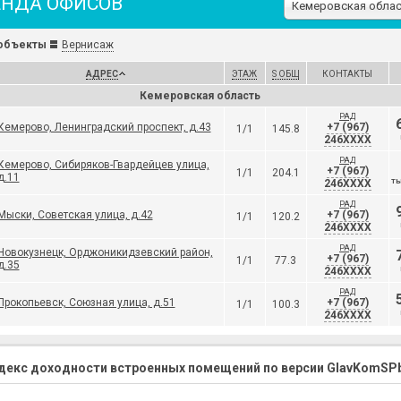
ЕНДА ОФИСОВ
объекты
Вернисаж
АДРЕС
ЭТАЖ
S ОБЩ
КОНТАКТЫ
Кемеровская область
РАД
Кемерово, Ленинградский проспект, д.43
+7 (967)
1/1
145.8
246XXXX
РАД
Кемерово, Сибиряков-Гвардейцев улица,
+7 (967)
1/1
204.1
д.11
246XXXX
ТЫ
РАД
Мыски, Советская улица, д.42
+7 (967)
1/1
120.2
246XXXX
РАД
Новокузнецк, Орджоникидзевский район,
+7 (967)
1/1
77.3
д.35
246XXXX
РАД
Прокопьевск, Союзная улица, д.51
+7 (967)
1/1
100.3
246XXXX
декс доходности встроенных помещений по версии GlavKomSPb