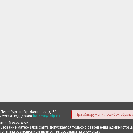
-Петербург: наб.р. Фонтанки, д. 59
При обнаружении ошибок обраща
ическая поддержка
helpme@eip.ru
2018 © www.eip.ru
ьзование материалов сайта допускается только с разрешения администрации
тельным размещением прямой гиперссылки на www.eip.ru