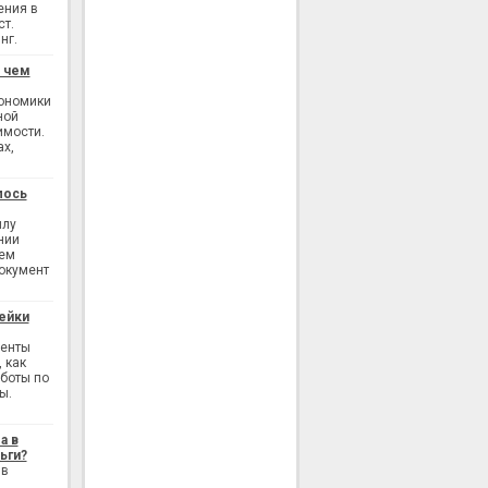
ения в
ст.
нг.
: чем
кономики
ной
имости.
ах,
лось
илу
нии
ием
окумент
ейки
генты
 как
аботы по
ы.
а в
ьги?
 в