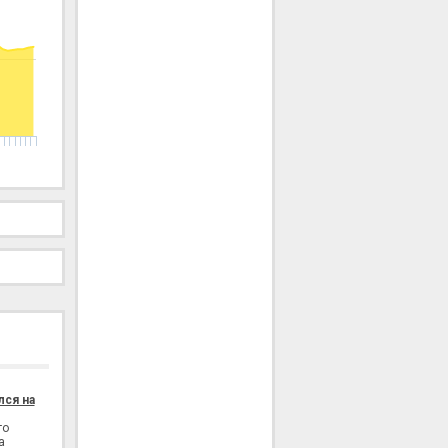
лся на
го
а