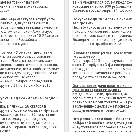
ают на тренинг на тему
11,7% увеличился объем предлож
огия влияния в риэлторских
коворкингах, плюс 930 рабочих ме
орах».
Сейчас в городе открыт 81 коворки
нале «Архитектура Петербурга»
Покупка недвижимости в лизинг
кая гильдия управляющих и
это грозит?
еров приглашает принять участие
Нестабильность отечественной э
егодном биеннале «Архитектура
привела к снижению инвестицион
рга», которое пройдет 18-24 апреля
привлекательности рынка недвиж
рном зале Российского
Эксперты говорят о растущих риск
фического музея.
связанных с приобретением
 рынка и Ярмарка тщеславия
К пожизненной ренте подключи
х дней своего существования
государство
ргская Ярмарка недвижимости
С 1 января 2015 года вступает в с
еркалом рынка, точно отражающим
закон Петербурга «О финансирова
ую ситуацию, так и наиболее яркие
расходов, связанных с заключен
ии в каждом, представленном на
договоров пожизненной ренты». Д
е сегменте. Не стала
предусматривает возможность
нием и Ярмарка, прошедшая в
руме с 28 по 30 октября 2016
Основания выдачи пакетов из яч
при не совершении сделки
Когда покупатели, продавцы, их а
купить недвижимость выгодно и
обращаются в Расчётный центр, то,
о
правило, все подготовительные р
ра, в пятницу, 28 октября в
заключению сделки уже проведен
руме откроется большая Ярмарка
Воодушевлённые предстоящей
мости, где более 300 компаний
вят городскую, загородную,
Что делать, если банк – банкрот, 
ную и курортную недвижимость,
сейфовой ячейке находятся ден
гии и материалы для загородного
«Неустойчивое положение банков
льства.
череде продолжающихся отзывов