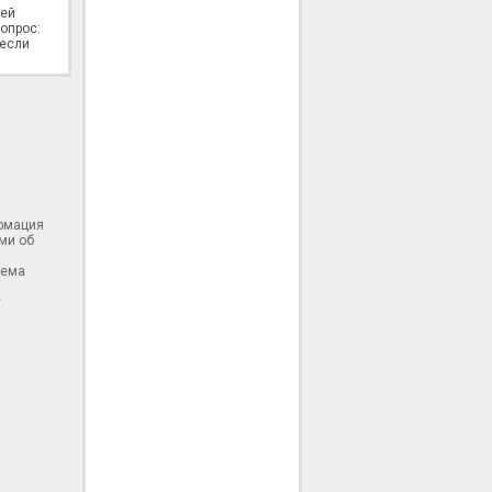
лей
опрос:
 если
ормация
ми об
тема
у