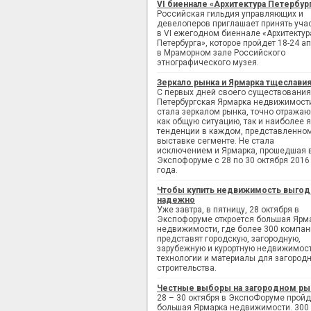
VI биеннале «Архитектура Петербур
Российская гильдия управляющих и
девелоперов приглашает принять уча
в VI ежегодном биеннале «Архитектур
Петербурга», которое пройдет 18-24 а
в Мраморном зале Российского
этнографического музея.
Зеркало рынка и Ярмарка тщеслави
С первых дней своего существования
Петербургская Ярмарка недвижимост
стала зеркалом рынка, точно отража
как общую ситуацию, так и наиболее 
тенденции в каждом, представленно
выставке сегменте. Не стала
исключением и Ярмарка, прошедшая 
Экспофоруме с 28 по 30 октября 2016
года.
Чтобы купить недвижимость выгод
надежно
Уже завтра, в пятницу, 28 октября в
Экспофоруме откроется большая Ярм
недвижимости, где более 300 компан
представят городскую, загородную,
зарубежную и курортную недвижимост
технологии и материалы для загород
строительства.
Честные выборы на загородном ры
28 – 30 октября в ЭкспоФоруме пройд
большая Ярмарка недвижимости. 300