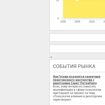
10
0
2008
2009
2010
2
-->
СОБЫТИЯ РЫНКА
Яна Гусева поделится секретами
переговорного мастерства с
риелторами Санкт-Петербурга
Всех, кому интересно повысить
квалификацию в сфере психологии,
приглашают на тренинг на тему
«Психология влияния в риэлторских
переговорах».