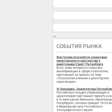
-->
СОБЫТИЯ РЫНКА
Яна Гусева поделится секретами
переговорного мастерства с
риелторами Санкт-Петербурга
Всех, кому интересно повысить
квалификацию в сфере психологии,
приглашают на тренинг на тему
«Психология влияния в риэлторских
переговорах».
VI биеннале «Архитектура Петербур
Российская гильдия управляющих и
девелоперов приглашает принять уча
в VI ежегодном биеннале «Архитектур
Петербурга», которое пройдет 18-24 а
в Мраморном зале Российского
этнографического музея.