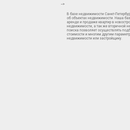
-->
В базе недвижимости Санкт-Петербу
об объектах недвижимости. Наша ба
аренде и продаже квартир в новостр
недвижимости, а так же вторичной н
поиска позволяет осуществлять подб
стоимости и многим другим параметр
недвижимости или застройщику.