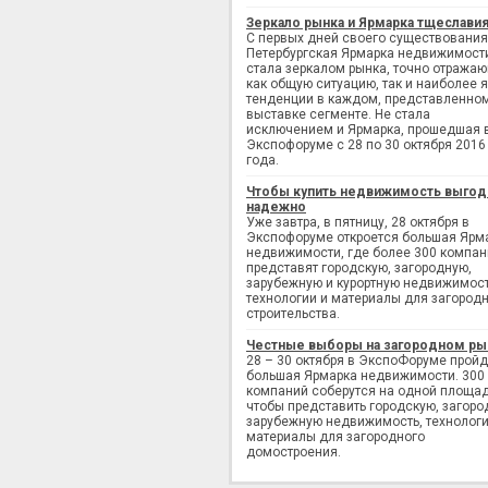
Зеркало рынка и Ярмарка тщеслави
С первых дней своего существования
Петербургская Ярмарка недвижимост
стала зеркалом рынка, точно отража
как общую ситуацию, так и наиболее 
тенденции в каждом, представленно
выставке сегменте. Не стала
исключением и Ярмарка, прошедшая 
Экспофоруме с 28 по 30 октября 2016
года.
Чтобы купить недвижимость выгод
надежно
Уже завтра, в пятницу, 28 октября в
Экспофоруме откроется большая Ярм
недвижимости, где более 300 компан
представят городскую, загородную,
зарубежную и курортную недвижимост
технологии и материалы для загород
строительства.
Честные выборы на загородном ры
28 – 30 октября в ЭкспоФоруме пройд
большая Ярмарка недвижимости. 300
компаний соберутся на одной площад
чтобы представить городскую, загоро
зарубежную недвижимость, технологи
материалы для загородного
домостроения.