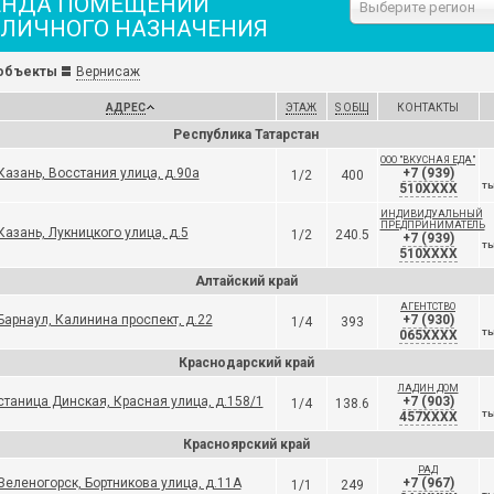
ЕНДА ПОМЕЩЕНИЙ
Выберите регион
ЗЛИЧНОГО НАЗНАЧЕНИЯ
объекты
Вернисаж
АДРЕС
ЭТАЖ
S ОБЩ
КОНТАКТЫ
Республика Татарстан
ООО "ВКУСНАЯ ЕДА"
Казань, Восстания улица, д.90а
+7 (939)
1/2
400
510XXXX
ТЫ
ИНДИВИДУАЛЬНЫЙ
ПРЕДПРИНИМАТЕЛЬ
Казань, Лукницкого улица, д.5
1/2
240.5
+7 (939)
ТЫ
510XXXX
Алтайский край
АГЕНТСТВО
Барнаул, Калинина проспект, д.22
+7 (930)
1/4
393
065XXXX
ТЫ
Краснодарский край
ЛАДИН ДОМ
станица Динская, Красная улица, д.158/1
+7 (903)
1/4
138.6
457XXXX
ТЫ
Красноярский край
РАД
Зеленогорск, Бортникова улица, д.11А
+7 (967)
1/1
249