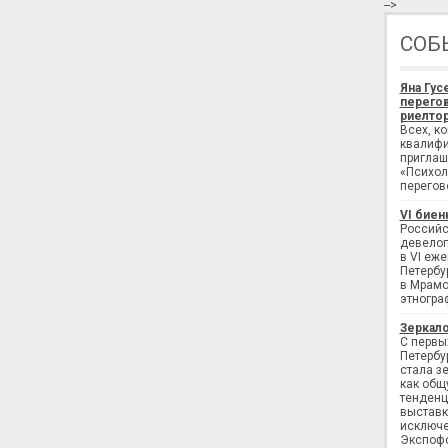
-->
СОБ
Яна Гус
перегов
риелтор
Всех, к
квалифи
приглаш
«Психол
перегов
VI биен
Российс
девелоп
в VI еж
Петербу
в Мрамо
этногра
Зеркало
С первы
Петербу
стала з
как общ
тенденц
выставк
исключе
Экспофо