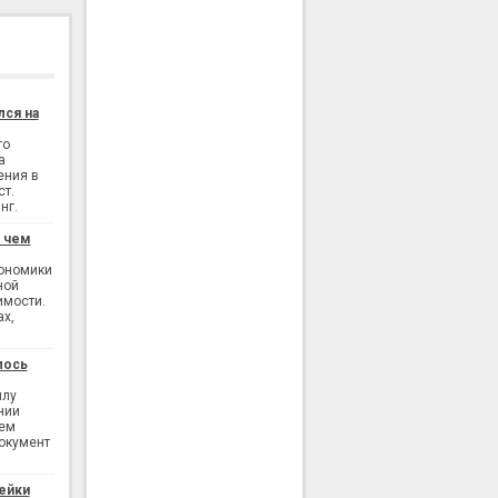
лся на
го
а
ения в
ст.
нг.
: чем
кономики
ной
имости.
ах,
лось
илу
нии
ием
окумент
ейки