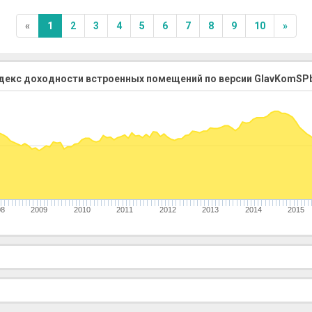
«
1
2
3
4
5
6
7
8
9
10
»
декс доходности встроенных помещений по версии GlavKomSPb
08
2009
2010
2011
2012
2013
2014
2015