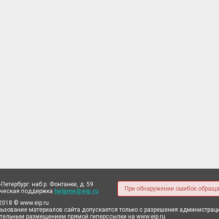
-Петербург: наб.р. Фонтанки, д. 59
При обнаружении ошибок обраща
ическая поддержка
helpme@eip.ru
2018 © www.eip.ru
ьзование материалов сайта допускается только с разрешения администрации
тельным размещением прямой гиперссылки на www.eip.ru