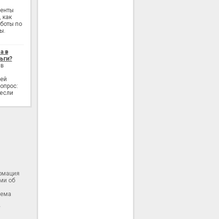
генты
 как
аботы по
ы.
а в
ьги?
 в
лей
опрос:
 если
ормация
ми об
тема
у