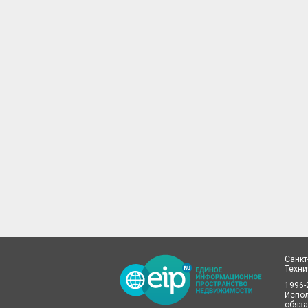
Санкт
Техн
1996-
Испол
обяза