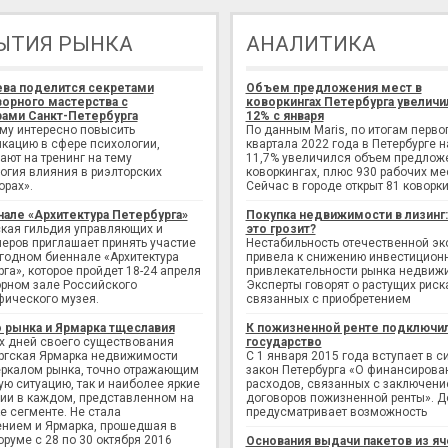
ЫТИЯ РЫНКА
АНАЛИТИКА
ева поделится секретами
Объем предложения мест в
орного мастерства с
коворкингах Петербурга увеличи
ами Санкт-Петербурга
12% с января
ому интересно повысить
По данным Maris, по итогам перво
кацию в сфере психологии,
квартала 2022 года в Петербурге н
ают на тренинг на тему
11,7% увеличился объем предлож
огия влияния в риэлторских
коворкингах, плюс 930 рабочих ме
орах».
Сейчас в городе открыт 81 коворки
нале «Архитектура Петербурга»
Покупка недвижимости в лизинг
кая гильдия управляющих и
это грозит?
еров приглашает принять участие
Нестабильность отечественной э
егодном биеннале «Архитектура
привела к снижению инвестицион
рга», которое пройдет 18-24 апреля
привлекательности рынка недвиж
рном зале Российского
Эксперты говорят о растущих риск
фического музея.
связанных с приобретением
 рынка и Ярмарка тщеславия
К пожизненной ренте подключи
х дней своего существования
государство
ргская Ярмарка недвижимости
С 1 января 2015 года вступает в с
еркалом рынка, точно отражающим
закон Петербурга «О финансирова
ую ситуацию, так и наиболее яркие
расходов, связанных с заключен
ии в каждом, представленном на
договоров пожизненной ренты». Д
е сегменте. Не стала
предусматривает возможность
нием и Ярмарка, прошедшая в
руме с 28 по 30 октября 2016
Основания выдачи пакетов из яч