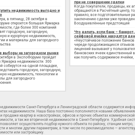
при не совершении сделки
Когда покупатели, продавцы, их а
купить недвижимость выгодно и
обращаются в Расчётный центр, то,
о
правило, все подготовительные р
ра, в пятницу, 28 октября в
заключению сделки уже проведен
руме откроется большая Ярмарка
Воодушевлённые предстоящей
мости, где более 300 компаний
вят городскую, загородную,
Что делать, если банк – банкрот, 
ную и курортную недвижимость,
сейфовой ячейке находятся ден
гии и материалы для загородного
«Неустойчивое положение банков
льства.
череде продолжающихся отзывов
лицензий вызывают у пользовате
е выборы на загородном рынке
банковских ячеек единственный в
 октября в ЭкспоФоруме пройдет
как получить содержимое ячейки,
 Ярмарка недвижимости. 300
й соберутся на одной площадке,
редставить городскую, загородную,
ную недвижимость, технологии и
лы для загородного
оения.
 недвижимости Санкт-Петербурга и Ленинградской области содержится инф
ектах недвижимости. Наша база постоянно пополняется новыми объявления
и продаже квартир в новостройках, офисов и прочих объектах коммерческой
имости, а так же вторичной недвижимости в Санкт-Петербурге. Удобная сис
позволяет осуществлять подбор нужного объекта по району, станции метро,
ти и многим другим параметрам, в том числе по рекламодателю — агентств
имости или застройщику.