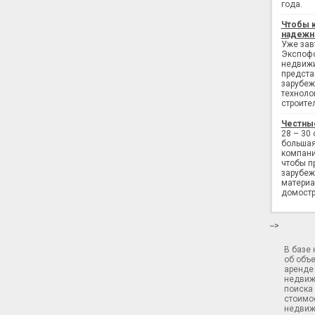
года.
Чтобы 
надежн
Уже завт
Экспофо
недвижи
предста
зарубеж
техноло
строите
Честны
28 – 30
большая
компани
чтобы п
зарубеж
материа
домостр
-->
В базе
об объ
аренде 
недвиж
поиска 
стоимос
недвиж