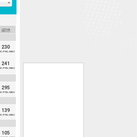
ЦЕНА
230
С.РУБ./МЕС
241
С.РУБ./МЕС
295
С.РУБ./МЕС
139
С.РУБ./МЕС
105