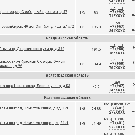
246XXXX
ТЫ
ВЛАДЕЛЕЦ
Красноярск, Свободный проспект, д.57
+7 (992)
1/5
83
715XXXX
ТЫ
РАД
Лесосибирск, 40 лет Октября улица, д.1а/2
+7 (967)
1/1
195.8
246XXXX
ТЫ
Владимирская область
ВЛАДЕЛЕЦ
Струнино, Дзержинского улица, д.38б
+7 (958)
191.5
785XXXX
ВЛАДЕЛЕЦ
микрорайон Красный Октябрь, Южный
+7 (958)
1/1
334.4
квартал, д.9А
782XXXX
Волгоградская область
РАД
станица Нехаевская, Ленина улица, д.53
+7 (967)
76.6
246XXXX
Калининградская область
БЭЛ ДЕВЕЛОПМЕНТ
Калининград, Чекистов улица, д.зд81к1
+7 (401)
1/8
74.88
279XXXX
ТЫ
БЭЛ ДЕВЕЛОПМЕНТ
Калининград, Чекистов улица, д.зд81к1
+7 (401)
1/8
71.49
279XXXX
ТЫ
БЭЛ ДЕВЕЛОПМЕНТ