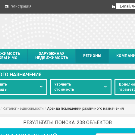
я
Регистрация
ИЖИМОСТЬ
ЗАРУБЕЖНАЯ
РЕГИОНЫ
КОМПАН
ВЫ И МО
НЕДВИЖИМОСТЬ
ОГО НАЗНАЧЕНИЯ
нить
Уточнить
Дополни
адь
стоимость
парамет
/
Каталог недвижимости
/
Аренда помещений различного назначения
РЕЗУЛЬТАТЫ ПОИСКА: 238 ОБЪЕКТОВ