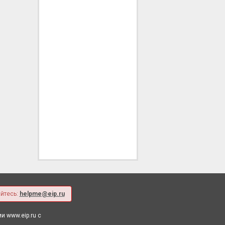
йтесь:
helpme@eip.ru
 www.eip.ru с