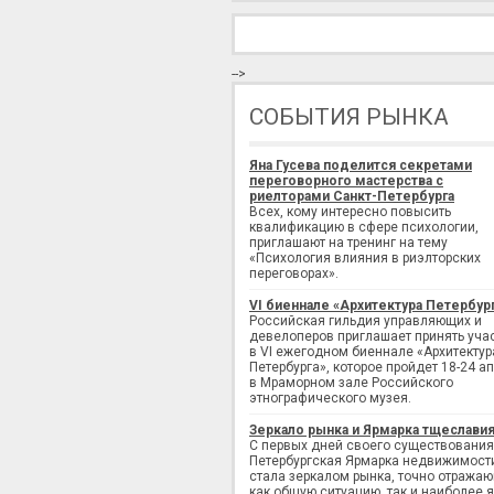
-->
СОБЫТИЯ РЫНКА
Яна Гусева поделится секретами
переговорного мастерства с
риелторами Санкт-Петербурга
Всех, кому интересно повысить
квалификацию в сфере психологии,
приглашают на тренинг на тему
«Психология влияния в риэлторских
переговорах».
VI биеннале «Архитектура Петербур
Российская гильдия управляющих и
девелоперов приглашает принять уча
в VI ежегодном биеннале «Архитектур
Петербурга», которое пройдет 18-24 а
в Мраморном зале Российского
этнографического музея.
Зеркало рынка и Ярмарка тщеслави
С первых дней своего существования
Петербургская Ярмарка недвижимост
стала зеркалом рынка, точно отража
как общую ситуацию, так и наиболее 