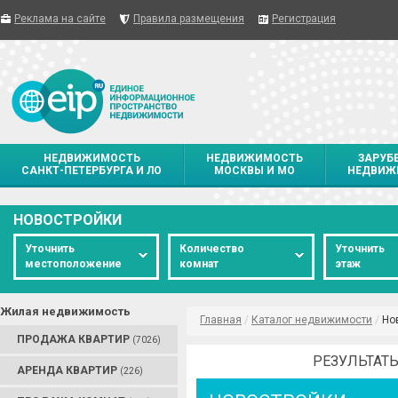
Реклама на сайте
Правила размещения
Регистрация
НЕДВИЖИМОСТЬ
НЕДВИЖИМОСТЬ
ЗАРУБ
САНКТ-ПЕТЕРБУРГА И ЛО
МОСКВЫ И МО
НЕДВИЖ
НОВОСТРОЙКИ
Уточнить
Количество
Уточнить
местоположение
комнат
этаж
Жилая недвижимость
Главная
/
Каталог недвижимости
/
Но
ПРОДАЖА КВАРТИР
(7026)
РЕЗУЛЬТАТЫ
АРЕНДА КВАРТИР
(226)