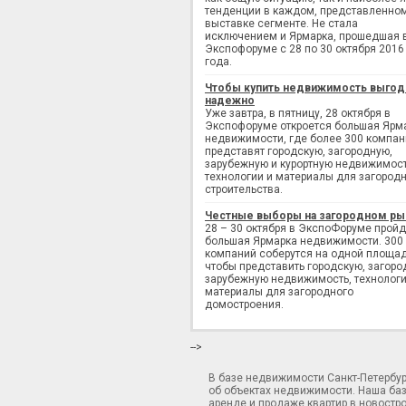
тенденции в каждом, представленно
выставке сегменте. Не стала
исключением и Ярмарка, прошедшая 
Экспофоруме с 28 по 30 октября 2016
года.
Чтобы купить недвижимость выгод
надежно
Уже завтра, в пятницу, 28 октября в
Экспофоруме откроется большая Ярм
недвижимости, где более 300 компан
представят городскую, загородную,
зарубежную и курортную недвижимост
технологии и материалы для загород
строительства.
Честные выборы на загородном ры
28 – 30 октября в ЭкспоФоруме пройд
большая Ярмарка недвижимости. 300
компаний соберутся на одной площад
чтобы представить городскую, загоро
зарубежную недвижимость, технологи
материалы для загородного
домостроения.
-->
В базе недвижимости Санкт-Петербу
об объектах недвижимости. Наша ба
аренде и продаже квартир в новостр