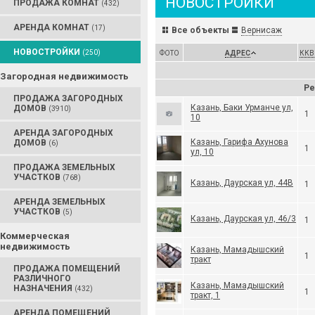
НОВОСТРОЙКИ
ПРОДАЖА КОМНАТ
(432)
АРЕНДА КОМНАТ
(17)
Все объекты
Вернисаж
НОВОСТРОЙКИ
(250)
ФОТО
АДРЕС
ККВ
Загородная недвижимость
Ре
ПРОДАЖА ЗАГОРОДНЫХ
Казань, Баки Урманче ул,
ДОМОВ
(3910)
1
10
АРЕНДА ЗАГОРОДНЫХ
Казань, Гарифа Ахунова
ДОМОВ
(6)
1
ул, 10
ПРОДАЖА ЗЕМЕЛЬНЫХ
УЧАСТКОВ
(768)
Казань, Даурская ул, 44В
1
АРЕНДА ЗЕМЕЛЬНЫХ
УЧАСТКОВ
(5)
Казань, Даурская ул, 46/3
1
Коммерческая
недвижимость
Казань, Мамадышский
1
тракт
ПРОДАЖА ПОМЕЩЕНИЙ
РАЗЛИЧНОГО
Казань, Мамадышский
НАЗНАЧЕНИЯ
(432)
1
тракт, 1
АРЕНДА ПОМЕЩЕНИЙ