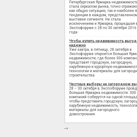
Петербургская Ярмарка недвижимост
стала зеркалом рынка, точно отража
как общую ситуацию, так и наиболее 
тенденции в каждом, представленно
выставке сегменте. Не стала
исключением и Ярмарка, прошедшая 
Экспофоруме с 28 по 30 октября 2016
года.
Чтобы купить недвижимость выгод
надежно
Уже завтра, в пятницу, 28 октября в
Экспофоруме откроется большая Ярм
недвижимости, где более 300 компан
представят городскую, загородную,
зарубежную и курортную недвижимост
технологии и материалы для загород
строительства.
Честные выборы на загородном ры
28 – 30 октября в ЭкспоФоруме пройд
большая Ярмарка недвижимости. 300
компаний соберутся на одной площад
чтобы представить городскую, загоро
зарубежную недвижимость, технологи
материалы для загородного
домостроения.
-->