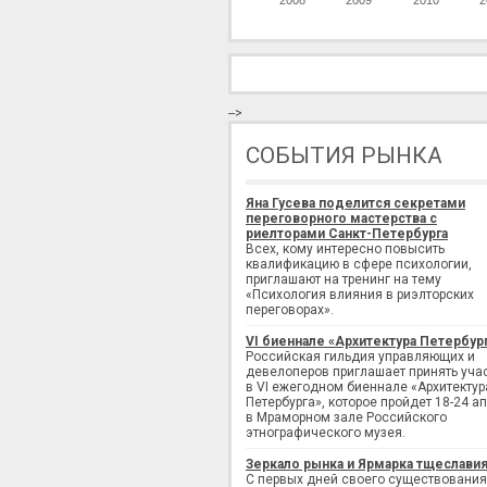
2008
2009
2010
2
-->
СОБЫТИЯ РЫНКА
Яна Гусева поделится секретами
переговорного мастерства с
риелторами Санкт-Петербурга
Всех, кому интересно повысить
квалификацию в сфере психологии,
приглашают на тренинг на тему
«Психология влияния в риэлторских
переговорах».
VI биеннале «Архитектура Петербур
Российская гильдия управляющих и
девелоперов приглашает принять уча
в VI ежегодном биеннале «Архитектур
Петербурга», которое пройдет 18-24 а
в Мраморном зале Российского
этнографического музея.
Зеркало рынка и Ярмарка тщеслави
С первых дней своего существования