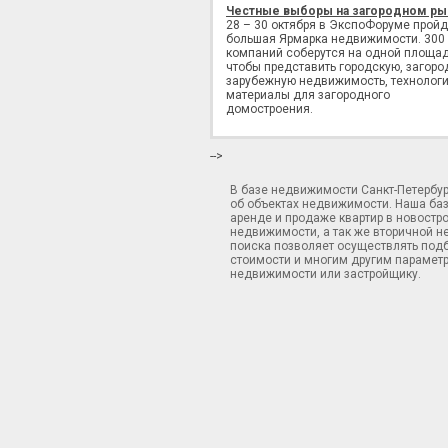
Честные выборы на загородном ры
28 – 30 октября в ЭкспоФоруме пройд
большая Ярмарка недвижимости. 300
компаний соберутся на одной площад
чтобы представить городскую, загоро
зарубежную недвижимость, технологи
материалы для загородного
домостроения.
-->
В базе недвижимости Санкт-Петербу
об объектах недвижимости. Наша ба
аренде и продаже квартир в новостр
недвижимости, а так же вторичной н
поиска позволяет осуществлять подб
стоимости и многим другим параметр
недвижимости или застройщику.