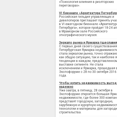
«Психология влияния в риэлторских
переговорах».
VI биеннале «Архитектура Петербур
Российская гильдия управляющих и
девелоперов приглашает принять уча
в VI ежегодном биеннале «Архитектур
Петербурга», которое пройдет 18-24 а
в Мраморном зале Российского
этнографического музея.
Зеркало рынка и Ярмарка тщеслави
С первых дней своего существования
Петербургская Ярмарка недвижимост
стала зеркалом рынка, точно отража
как общую ситуацию, так и наиболее 
тенденции в каждом, представленно
выставке сегменте. Не стала
исключением и Ярмарка, прошедшая 
Экспофоруме с 28 по 30 октября 2016
года.
Чтобы купить недвижимость выгод
надежно
Уже завтра, в пятницу, 28 октября в
Экспофоруме откроется большая Ярм
недвижимости, где более 300 компан
представят городскую, загородную,
зарубежную и курортную недвижимост
технологии и материалы для загород
строительства.