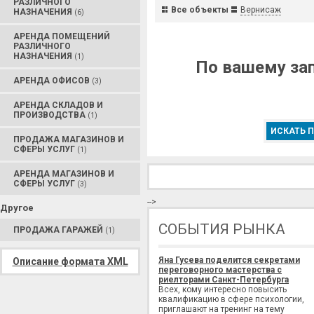
РАЗЛИЧНОГО
Все объекты
Вернисаж
НАЗНАЧЕНИЯ
(6)
АРЕНДА ПОМЕЩЕНИЙ
РАЗЛИЧНОГО
НАЗНАЧЕНИЯ
(1)
По вашему зап
АРЕНДА ОФИСОВ
(3)
АРЕНДА СКЛАДОВ И
ПРОИЗВОДСТВА
(1)
ИСКАТЬ П
ПРОДАЖА МАГАЗИНОВ И
СФЕРЫ УСЛУГ
(1)
АРЕНДА МАГАЗИНОВ И
СФЕРЫ УСЛУГ
(3)
-->
Другое
СОБЫТИЯ РЫНКА
ПРОДАЖА ГАРАЖЕЙ
(1)
Яна Гусева поделится секретами
Описание формата XML
переговорного мастерства с
риелторами Санкт-Петербурга
Всех, кому интересно повысить
квалификацию в сфере психологии,
приглашают на тренинг на тему