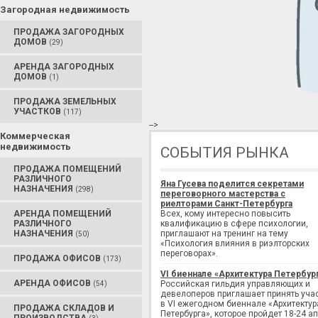
Загородная недвижимость
ПРОДАЖА ЗАГОРОДНЫХ
ДОМОВ
(29)
АРЕНДА ЗАГОРОДНЫХ
ДОМОВ
(1)
ПРОДАЖА ЗЕМЕЛЬНЫХ
УЧАСТКОВ
(117)
-->
Коммерческая
недвижимость
СОБЫТИЯ РЫНКА
ПРОДАЖА ПОМЕЩЕНИЙ
РАЗЛИЧНОГО
Яна Гусева поделится секретами
НАЗНАЧЕНИЯ
(298)
переговорного мастерства с
риелторами Санкт-Петербурга
АРЕНДА ПОМЕЩЕНИЙ
Всех, кому интересно повысить
РАЗЛИЧНОГО
квалификацию в сфере психологии,
НАЗНАЧЕНИЯ
приглашают на тренинг на тему
(50)
«Психология влияния в риэлторских
переговорах».
ПРОДАЖА ОФИСОВ
(173)
VI биеннале «Архитектура Петербур
АРЕНДА ОФИСОВ
Российская гильдия управляющих и
(54)
девелоперов приглашает принять уча
в VI ежегодном биеннале «Архитектур
ПРОДАЖА СКЛАДОВ И
Петербурга», которое пройдет 18-24 а