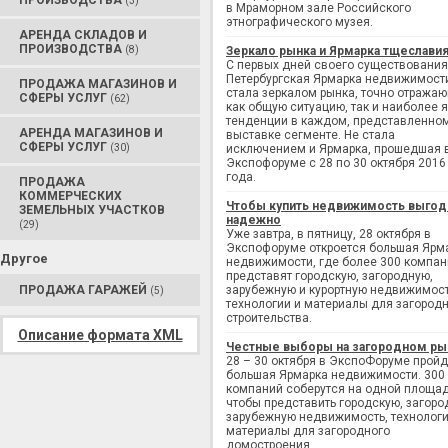
ПРОИЗВОДСТВА
(3)
в Мраморном зале Российского
этнографического музея.
АРЕНДА СКЛАДОВ И
ПРОИЗВОДСТВА
(8)
Зеркало рынка и Ярмарка тщеслави
С первых дней своего существования
Петербургская Ярмарка недвижимост
ПРОДАЖА МАГАЗИНОВ И
стала зеркалом рынка, точно отража
СФЕРЫ УСЛУГ
(62)
как общую ситуацию, так и наиболее 
тенденции в каждом, представленно
АРЕНДА МАГАЗИНОВ И
выставке сегменте. Не стала
СФЕРЫ УСЛУГ
(30)
исключением и Ярмарка, прошедшая 
Экспофоруме с 28 по 30 октября 2016
года.
ПРОДАЖА
КОММЕРЧЕСКИХ
Чтобы купить недвижимость выгод
ЗЕМЕЛЬНЫХ УЧАСТКОВ
надежно
(29)
Уже завтра, в пятницу, 28 октября в
Экспофоруме откроется большая Ярм
Другое
недвижимости, где более 300 компан
представят городскую, загородную,
ПРОДАЖА ГАРАЖЕЙ
зарубежную и курортную недвижимост
(5)
технологии и материалы для загород
строительства.
Описание формата XML
Честные выборы на загородном ры
28 – 30 октября в ЭкспоФоруме пройд
большая Ярмарка недвижимости. 300
компаний соберутся на одной площад
чтобы представить городскую, загоро
зарубежную недвижимость, технологи
материалы для загородного
домостроения.