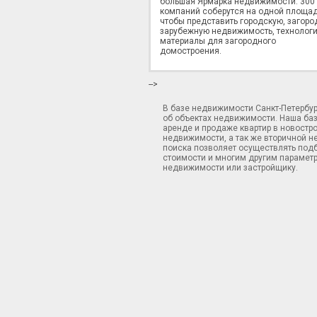
большая Ярмарка недвижимости. 300
компаний соберутся на одной площад
чтобы представить городскую, загоро
зарубежную недвижимость, технологи
материалы для загородного
домостроения.
-->
В базе недвижимости Санкт-Петербу
об объектах недвижимости. Наша ба
аренде и продаже квартир в новостр
недвижимости, а так же вторичной н
поиска позволяет осуществлять подб
стоимости и многим другим параметр
недвижимости или застройщику.