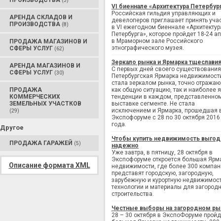
ПРОИЗВОДСТВА
(3)
VI биеннале «Архитектура Петербур
Российская гильдия управляющих и
АРЕНДА СКЛАДОВ И
девелоперов приглашает принять уча
ПРОИЗВОДСТВА
(8)
в VI ежегодном биеннале «Архитектур
Петербурга», которое пройдет 18-24 а
в Мраморном зале Российского
ПРОДАЖА МАГАЗИНОВ И
этнографического музея.
СФЕРЫ УСЛУГ
(62)
Зеркало рынка и Ярмарка тщеслави
АРЕНДА МАГАЗИНОВ И
С первых дней своего существования
СФЕРЫ УСЛУГ
(30)
Петербургская Ярмарка недвижимост
стала зеркалом рынка, точно отража
ПРОДАЖА
как общую ситуацию, так и наиболее 
КОММЕРЧЕСКИХ
тенденции в каждом, представленно
ЗЕМЕЛЬНЫХ УЧАСТКОВ
выставке сегменте. Не стала
исключением и Ярмарка, прошедшая 
(29)
Экспофоруме с 28 по 30 октября 2016
года.
Другое
Чтобы купить недвижимость выгод
ПРОДАЖА ГАРАЖЕЙ
(5)
надежно
Уже завтра, в пятницу, 28 октября в
Экспофоруме откроется большая Ярм
Описание формата XML
недвижимости, где более 300 компан
представят городскую, загородную,
зарубежную и курортную недвижимост
технологии и материалы для загород
строительства.
Честные выборы на загородном ры
28 – 30 октября в ЭкспоФоруме пройд