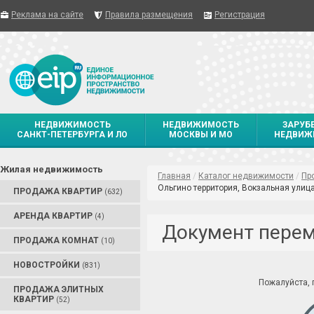
Реклама на сайте
Правила размещения
Регистрация
НЕДВИЖИМОСТЬ
НЕДВИЖИМОСТЬ
ЗАРУБ
САНКТ-ПЕТЕРБУРГА И ЛО
МОСКВЫ И МО
НЕДВИЖ
Жилая недвижимость
Главная
/
Каталог недвижимости
/
Пр
Ольгино территория, Вокзальная улиц
ПРОДАЖА КВАРТИР
(632)
АРЕНДА КВАРТИР
(4)
Документ пере
ПРОДАЖА КОМНАТ
(10)
НОВОСТРОЙКИ
(831)
Пожалуйста,
ПРОДАЖА ЭЛИТНЫХ
КВАРТИР
(52)