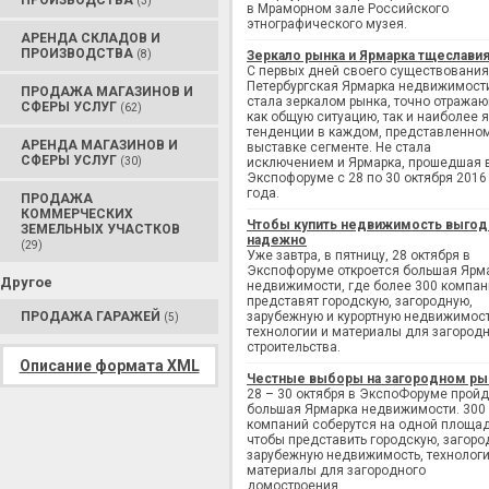
ПРОИЗВОДСТВА
(3)
в Мраморном зале Российского
этнографического музея.
АРЕНДА СКЛАДОВ И
ПРОИЗВОДСТВА
(8)
Зеркало рынка и Ярмарка тщеслави
С первых дней своего существования
Петербургская Ярмарка недвижимост
ПРОДАЖА МАГАЗИНОВ И
стала зеркалом рынка, точно отража
СФЕРЫ УСЛУГ
(62)
как общую ситуацию, так и наиболее 
тенденции в каждом, представленно
АРЕНДА МАГАЗИНОВ И
выставке сегменте. Не стала
СФЕРЫ УСЛУГ
(30)
исключением и Ярмарка, прошедшая 
Экспофоруме с 28 по 30 октября 2016
года.
ПРОДАЖА
КОММЕРЧЕСКИХ
Чтобы купить недвижимость выгод
ЗЕМЕЛЬНЫХ УЧАСТКОВ
надежно
(29)
Уже завтра, в пятницу, 28 октября в
Экспофоруме откроется большая Ярм
Другое
недвижимости, где более 300 компан
представят городскую, загородную,
ПРОДАЖА ГАРАЖЕЙ
зарубежную и курортную недвижимост
(5)
технологии и материалы для загород
строительства.
Описание формата XML
Честные выборы на загородном ры
28 – 30 октября в ЭкспоФоруме пройд
большая Ярмарка недвижимости. 300
компаний соберутся на одной площад
чтобы представить городскую, загоро
зарубежную недвижимость, технологи
материалы для загородного
домостроения.