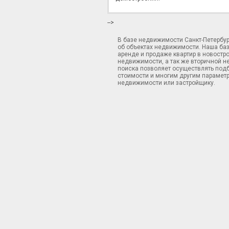
-->
В базе недвижимости Санкт-Петербу
об объектах недвижимости. Наша ба
аренде и продаже квартир в новостр
недвижимости, а так же вторичной н
поиска позволяет осуществлять подб
стоимости и многим другим параметр
недвижимости или застройщику.