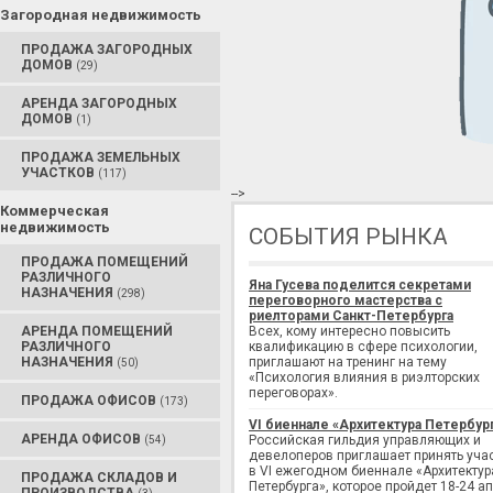
Загородная недвижимость
ПРОДАЖА ЗАГОРОДНЫХ
ДОМОВ
(29)
АРЕНДА ЗАГОРОДНЫХ
ДОМОВ
(1)
ПРОДАЖА ЗЕМЕЛЬНЫХ
УЧАСТКОВ
(117)
-->
Коммерческая
недвижимость
СОБЫТИЯ РЫНКА
ПРОДАЖА ПОМЕЩЕНИЙ
РАЗЛИЧНОГО
Яна Гусева поделится секретами
НАЗНАЧЕНИЯ
(298)
переговорного мастерства с
риелторами Санкт-Петербурга
АРЕНДА ПОМЕЩЕНИЙ
Всех, кому интересно повысить
РАЗЛИЧНОГО
квалификацию в сфере психологии,
НАЗНАЧЕНИЯ
приглашают на тренинг на тему
(50)
«Психология влияния в риэлторских
переговорах».
ПРОДАЖА ОФИСОВ
(173)
VI биеннале «Архитектура Петербур
АРЕНДА ОФИСОВ
Российская гильдия управляющих и
(54)
девелоперов приглашает принять уча
в VI ежегодном биеннале «Архитектур
ПРОДАЖА СКЛАДОВ И
Петербурга», которое пройдет 18-24 а