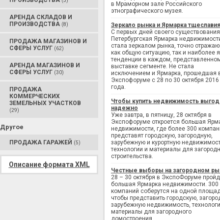
ПРОИЗВОДСТВА
(3)
в Мраморном зале Российского
этнографического музея.
АРЕНДА СКЛАДОВ И
ПРОИЗВОДСТВА
(8)
Зеркало рынка и Ярмарка тщеслави
С первых дней своего существования
Петербургская Ярмарка недвижимост
ПРОДАЖА МАГАЗИНОВ И
стала зеркалом рынка, точно отража
СФЕРЫ УСЛУГ
(62)
как общую ситуацию, так и наиболее 
тенденции в каждом, представленно
АРЕНДА МАГАЗИНОВ И
выставке сегменте. Не стала
СФЕРЫ УСЛУГ
(30)
исключением и Ярмарка, прошедшая 
Экспофоруме с 28 по 30 октября 2016
года.
ПРОДАЖА
КОММЕРЧЕСКИХ
Чтобы купить недвижимость выгод
ЗЕМЕЛЬНЫХ УЧАСТКОВ
надежно
(29)
Уже завтра, в пятницу, 28 октября в
Экспофоруме откроется большая Ярм
Другое
недвижимости, где более 300 компан
представят городскую, загородную,
ПРОДАЖА ГАРАЖЕЙ
зарубежную и курортную недвижимост
(5)
технологии и материалы для загород
строительства.
Описание формата XML
Честные выборы на загородном ры
28 – 30 октября в ЭкспоФоруме пройд
большая Ярмарка недвижимости. 300
компаний соберутся на одной площад
чтобы представить городскую, загоро
зарубежную недвижимость, технологи
материалы для загородного
домостроения.