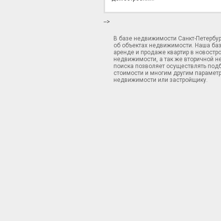
-->
В базе недвижимости Санкт-Петербу
об объектах недвижимости. Наша ба
аренде и продаже квартир в новостр
недвижимости, а так же вторичной н
поиска позволяет осуществлять подб
стоимости и многим другим параметр
недвижимости или застройщику.