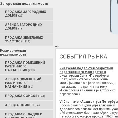
Загородная недвижимость
ПРОДАЖА ЗАГОРОДНЫХ
ДОМОВ
(29)
АРЕНДА ЗАГОРОДНЫХ
ДОМОВ
(1)
ПРОДАЖА ЗЕМЕЛЬНЫХ
УЧАСТКОВ
(117)
-->
Коммерческая
недвижимость
СОБЫТИЯ РЫНКА
ПРОДАЖА ПОМЕЩЕНИЙ
РАЗЛИЧНОГО
Яна Гусева поделится секретами
НАЗНАЧЕНИЯ
(298)
переговорного мастерства с
риелторами Санкт-Петербурга
АРЕНДА ПОМЕЩЕНИЙ
Всех, кому интересно повысить
РАЗЛИЧНОГО
квалификацию в сфере психологии,
НАЗНАЧЕНИЯ
приглашают на тренинг на тему
(50)
«Психология влияния в риэлторских
переговорах».
ПРОДАЖА ОФИСОВ
(173)
VI биеннале «Архитектура Петербур
АРЕНДА ОФИСОВ
Российская гильдия управляющих и
(54)
девелоперов приглашает принять уча
в VI ежегодном биеннале «Архитектур
ПРОДАЖА СКЛАДОВ И
Петербурга», которое пройдет 18-24 а