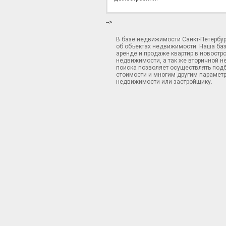
-->
В базе недвижимости Санкт-Петербу
об объектах недвижимости. Наша ба
аренде и продаже квартир в новостр
недвижимости, а так же вторичной н
поиска позволяет осуществлять подб
стоимости и многим другим параметр
недвижимости или застройщику.