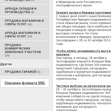
ПРОИЗВОДСТВА
(3)
в Мраморном зале Российского
этнографического музея.
АРЕНДА СКЛАДОВ И
ПРОИЗВОДСТВА
(8)
Зеркало рынка и Ярмарка тщеслави
С первых дней своего существования
Петербургская Ярмарка недвижимост
ПРОДАЖА МАГАЗИНОВ И
стала зеркалом рынка, точно отража
СФЕРЫ УСЛУГ
(62)
как общую ситуацию, так и наиболее 
тенденции в каждом, представленно
АРЕНДА МАГАЗИНОВ И
выставке сегменте. Не стала
СФЕРЫ УСЛУГ
(30)
исключением и Ярмарка, прошедшая 
Экспофоруме с 28 по 30 октября 2016
года.
ПРОДАЖА
КОММЕРЧЕСКИХ
Чтобы купить недвижимость выгод
ЗЕМЕЛЬНЫХ УЧАСТКОВ
надежно
(29)
Уже завтра, в пятницу, 28 октября в
Экспофоруме откроется большая Ярм
Другое
недвижимости, где более 300 компан
представят городскую, загородную,
ПРОДАЖА ГАРАЖЕЙ
зарубежную и курортную недвижимост
(5)
технологии и материалы для загород
строительства.
Описание формата XML
Честные выборы на загородном ры
28 – 30 октября в ЭкспоФоруме пройд
большая Ярмарка недвижимости. 300
компаний соберутся на одной площад
чтобы представить городскую, загоро
зарубежную недвижимость, технологи
материалы для загородного
домостроения.