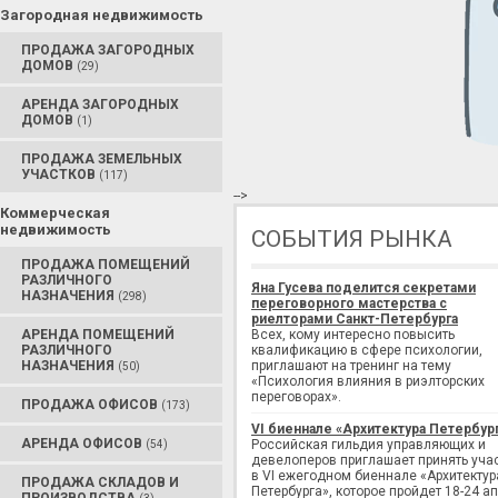
Загородная недвижимость
ПРОДАЖА ЗАГОРОДНЫХ
ДОМОВ
(29)
АРЕНДА ЗАГОРОДНЫХ
ДОМОВ
(1)
ПРОДАЖА ЗЕМЕЛЬНЫХ
УЧАСТКОВ
(117)
-->
Коммерческая
недвижимость
СОБЫТИЯ РЫНКА
ПРОДАЖА ПОМЕЩЕНИЙ
РАЗЛИЧНОГО
Яна Гусева поделится секретами
НАЗНАЧЕНИЯ
(298)
переговорного мастерства с
риелторами Санкт-Петербурга
АРЕНДА ПОМЕЩЕНИЙ
Всех, кому интересно повысить
РАЗЛИЧНОГО
квалификацию в сфере психологии,
НАЗНАЧЕНИЯ
приглашают на тренинг на тему
(50)
«Психология влияния в риэлторских
переговорах».
ПРОДАЖА ОФИСОВ
(173)
VI биеннале «Архитектура Петербур
АРЕНДА ОФИСОВ
Российская гильдия управляющих и
(54)
девелоперов приглашает принять уча
в VI ежегодном биеннале «Архитектур
ПРОДАЖА СКЛАДОВ И
Петербурга», которое пройдет 18-24 а