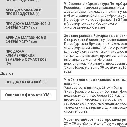
ПРОИЗВОДСТВА
(3)
VI биеннале «Архитектура Петербур
Российская гильдия управляющих и
АРЕНДА СКЛАДОВ И
девелоперов приглашает принять уча
ПРОИЗВОДСТВА
(8)
в VI ежегодном биеннале «Архитектур
Петербурга», которое пройдет 18-24 а
в Мраморном зале Российского
ПРОДАЖА МАГАЗИНОВ И
этнографического музея.
СФЕРЫ УСЛУГ
(62)
Зеркало рынка и Ярмарка тщеслави
АРЕНДА МАГАЗИНОВ И
С первых дней своего существования
СФЕРЫ УСЛУГ
(30)
Петербургская Ярмарка недвижимост
стала зеркалом рынка, точно отража
ПРОДАЖА
как общую ситуацию, так и наиболее 
КОММЕРЧЕСКИХ
тенденции в каждом, представленно
ЗЕМЕЛЬНЫХ УЧАСТКОВ
выставке сегменте. Не стала
исключением и Ярмарка, прошедшая 
(29)
Экспофоруме с 28 по 30 октября 2016
года.
Другое
Чтобы купить недвижимость выгод
ПРОДАЖА ГАРАЖЕЙ
(5)
надежно
Уже завтра, в пятницу, 28 октября в
Экспофоруме откроется большая Ярм
Описание формата XML
недвижимости, где более 300 компан
представят городскую, загородную,
зарубежную и курортную недвижимост
технологии и материалы для загород
строительства.
Честные выборы на загородном ры
28 – 30 октября в ЭкспоФоруме пройд