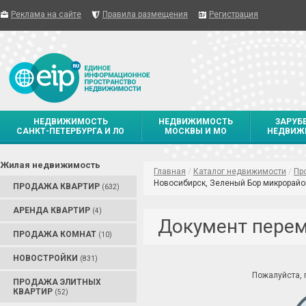
Реклама на сайте
Правила размещения
Регистрация
НЕДВИЖИМОСТЬ
НЕДВИЖИМОСТЬ
ЗАРУБ
САНКТ-ПЕТЕРБУРГА И ЛО
МОСКВЫ И МО
НЕДВИЖ
Жилая недвижимость
Главная
/
Каталог недвижимости
/
Пр
Новосибирск, Зеленый Бор микрорайон
ПРОДАЖА КВАРТИР
(632)
АРЕНДА КВАРТИР
(4)
Документ пере
ПРОДАЖА КОМНАТ
(10)
НОВОСТРОЙКИ
(831)
Пожалуйста,
ПРОДАЖА ЭЛИТНЫХ
КВАРТИР
(52)