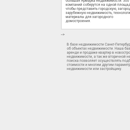
большая Ярмарка недвижимости. 300
компаний соберутся на одной площад
чтобы представить городскую, загоро
зарубежную недвижимость, технологи
материалы для загородного
домостроения.
-->
В базе недвижимости Санкт-Петербу
об объектах недвижимости. Наша ба
аренде и продаже квартир в новостр
недвижимости, а так же вторичной н
поиска позволяет осуществлять подб
стоимости и многим другим параметр
недвижимости или застройщику.