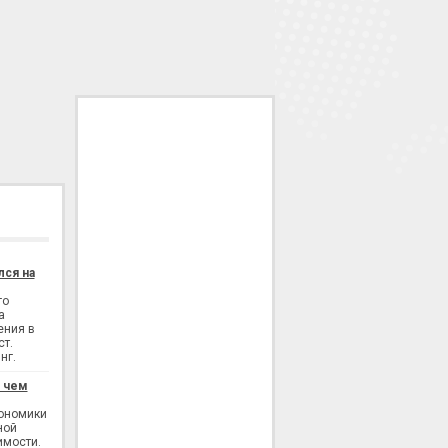
лся на
го
а
ения в
ст.
нг.
: чем
кономики
ной
имости.