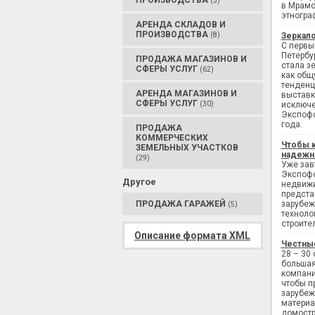
ПРОИЗВОДСТВА
(3)
в Мрамо
этногра
АРЕНДА СКЛАДОВ И
ПРОИЗВОДСТВА
(8)
Зеркало
С первы
Петербу
ПРОДАЖА МАГАЗИНОВ И
стала з
СФЕРЫ УСЛУГ
(62)
как общ
тенденц
АРЕНДА МАГАЗИНОВ И
выставк
СФЕРЫ УСЛУГ
(30)
исключе
Экспофо
года.
ПРОДАЖА
КОММЕРЧЕСКИХ
Чтобы 
ЗЕМЕЛЬНЫХ УЧАСТКОВ
надежн
(29)
Уже завт
Экспофо
Другое
недвижи
предста
ПРОДАЖА ГАРАЖЕЙ
зарубеж
(5)
техноло
строите
Описание формата XML
Честны
28 – 30
большая
компани
чтобы п
зарубеж
материа
домостр