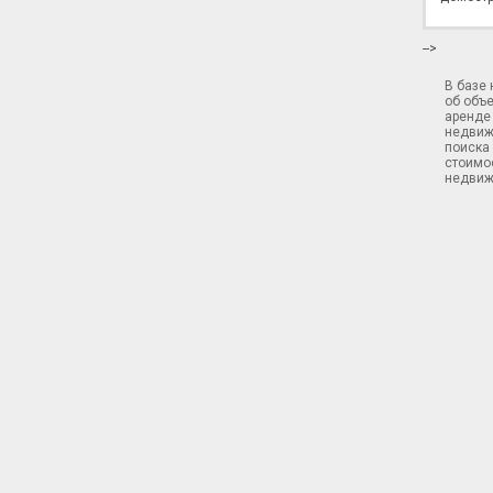
-->
В базе
об объ
аренде 
недвиж
поиска 
стоимос
недвиж