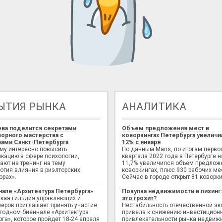
ЫТИЯ РЫНКА
АНАЛИТИКА
ева поделится секретами
Объем предложения мест в
орного мастерства с
коворкингах Петербурга увеличи
ами Санкт-Петербурга
12% с января
ому интересно повысить
По данным Maris, по итогам перво
кацию в сфере психологии,
квартала 2022 года в Петербурге н
ают на тренинг на тему
11,7% увеличился объем предлож
огия влияния в риэлторских
коворкингах, плюс 930 рабочих ме
орах».
Сейчас в городе открыт 81 коворки
нале «Архитектура Петербурга»
Покупка недвижимости в лизинг
кая гильдия управляющих и
это грозит?
еров приглашает принять участие
Нестабильность отечественной э
егодном биеннале «Архитектура
привела к снижению инвестицион
рга», которое пройдет 18-24 апреля
привлекательности рынка недвиж