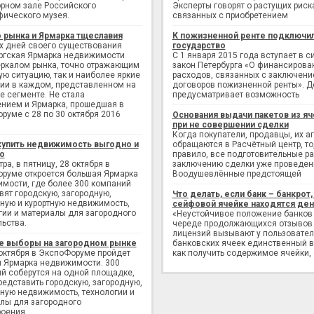
рном зале Российского
Эксперты говорят о растущих риск
фического музея.
связанных с приобретением
 рынка и Ярмарка тщеславия
К пожизненной ренте подключи
х дней своего существования
государство
ргская Ярмарка недвижимости
С 1 января 2015 года вступает в с
еркалом рынка, точно отражающим
закон Петербурга «О финансирова
ую ситуацию, так и наиболее яркие
расходов, связанных с заключен
ии в каждом, представленном на
договоров пожизненной ренты». Д
е сегменте. Не стала
предусматривает возможность
нием и Ярмарка, прошедшая в
руме с 28 по 30 октября 2016
Основания выдачи пакетов из яч
при не совершении сделки
Когда покупатели, продавцы, их а
купить недвижимость выгодно и
обращаются в Расчётный центр, то,
о
правило, все подготовительные р
ра, в пятницу, 28 октября в
заключению сделки уже проведен
руме откроется большая Ярмарка
Воодушевлённые предстоящей
мости, где более 300 компаний
вят городскую, загородную,
Что делать, если банк – банкрот, 
ную и курортную недвижимость,
сейфовой ячейке находятся ден
гии и материалы для загородного
«Неустойчивое положение банков
льства.
череде продолжающихся отзывов
лицензий вызывают у пользовате
е выборы на загородном рынке
банковских ячеек единственный в
 октября в ЭкспоФоруме пройдет
как получить содержимое ячейки,
 Ярмарка недвижимости. 300
й соберутся на одной площадке,
редставить городскую, загородную,
ную недвижимость, технологии и
лы для загородного
оения.