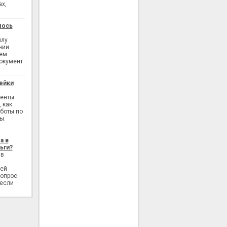
ах,
лось
илу
нии
ием
окумент
ейки
генты
 как
аботы по
ы.
а в
ьги?
 в
лей
опрос:
 если