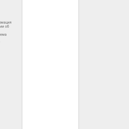
ормация
ми об
тема
у