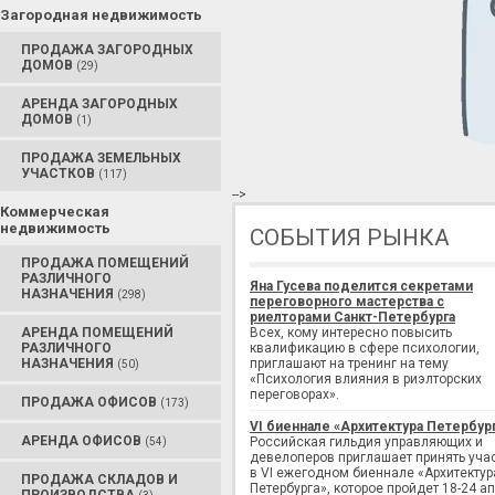
Загородная недвижимость
ПРОДАЖА ЗАГОРОДНЫХ
ДОМОВ
(29)
АРЕНДА ЗАГОРОДНЫХ
ДОМОВ
(1)
ПРОДАЖА ЗЕМЕЛЬНЫХ
УЧАСТКОВ
(117)
-->
Коммерческая
недвижимость
СОБЫТИЯ РЫНКА
ПРОДАЖА ПОМЕЩЕНИЙ
РАЗЛИЧНОГО
Яна Гусева поделится секретами
НАЗНАЧЕНИЯ
(298)
переговорного мастерства с
риелторами Санкт-Петербурга
АРЕНДА ПОМЕЩЕНИЙ
Всех, кому интересно повысить
РАЗЛИЧНОГО
квалификацию в сфере психологии,
НАЗНАЧЕНИЯ
приглашают на тренинг на тему
(50)
«Психология влияния в риэлторских
переговорах».
ПРОДАЖА ОФИСОВ
(173)
VI биеннале «Архитектура Петербур
АРЕНДА ОФИСОВ
Российская гильдия управляющих и
(54)
девелоперов приглашает принять уча
в VI ежегодном биеннале «Архитектур
ПРОДАЖА СКЛАДОВ И
Петербурга», которое пройдет 18-24 а