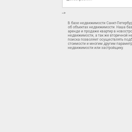
-->
В базе недвижимости Санкт-Петербу
об объектах недвижимости. Наша ба
аренде и продаже квартир в новостр
недвижимости, а так же вторичной н
поиска позволяет осуществлять подб
стоимости и многим другим параметр
недвижимости или застройщику.