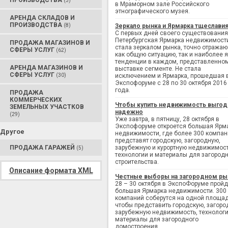
ПРОИЗВОДСТВА
(3)
в Мраморном зале Российского
этнографического музея.
АРЕНДА СКЛАДОВ И
ПРОИЗВОДСТВА
(8)
Зеркало рынка и Ярмарка тщеслави
С первых дней своего существования
Петербургская Ярмарка недвижимост
ПРОДАЖА МАГАЗИНОВ И
стала зеркалом рынка, точно отража
СФЕРЫ УСЛУГ
(62)
как общую ситуацию, так и наиболее 
тенденции в каждом, представленно
АРЕНДА МАГАЗИНОВ И
выставке сегменте. Не стала
СФЕРЫ УСЛУГ
(30)
исключением и Ярмарка, прошедшая 
Экспофоруме с 28 по 30 октября 2016
года.
ПРОДАЖА
КОММЕРЧЕСКИХ
Чтобы купить недвижимость выгод
ЗЕМЕЛЬНЫХ УЧАСТКОВ
надежно
(29)
Уже завтра, в пятницу, 28 октября в
Экспофоруме откроется большая Ярм
Другое
недвижимости, где более 300 компан
представят городскую, загородную,
ПРОДАЖА ГАРАЖЕЙ
зарубежную и курортную недвижимост
(5)
технологии и материалы для загород
строительства.
Описание формата XML
Честные выборы на загородном ры
28 – 30 октября в ЭкспоФоруме пройд
большая Ярмарка недвижимости. 300
компаний соберутся на одной площад
чтобы представить городскую, загоро
зарубежную недвижимость, технологи
материалы для загородного
домостроения.