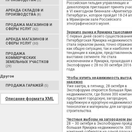
ПРОИЗВОДСТВА
(3)
Российская гильдия управляющих и
девелоперов приглашает принять уча
АРЕНДА СКЛАДОВ И
в VI ежегодном биеннале «Архитектур
ПРОИЗВОДСТВА
(8)
Петербурга», которое пройдет 18-24 а
в Мраморном зале Российского
этнографического музея.
ПРОДАЖА МАГАЗИНОВ И
СФЕРЫ УСЛУГ
(62)
Зеркало рынка и Ярмарка тщеслави
С первых дней своего существования
АРЕНДА МАГАЗИНОВ И
Петербургская Ярмарка недвижимост
СФЕРЫ УСЛУГ
(30)
стала зеркалом рынка, точно отража
как общую ситуацию, так и наиболее 
тенденции в каждом, представленно
ПРОДАЖА
выставке сегменте. Не стала
КОММЕРЧЕСКИХ
исключением и Ярмарка, прошедшая 
ЗЕМЕЛЬНЫХ УЧАСТКОВ
Экспофоруме с 28 по 30 октября 2016
(29)
года.
Другое
Чтобы купить недвижимость выгод
надежно
ПРОДАЖА ГАРАЖЕЙ
(5)
Уже завтра, в пятницу, 28 октября в
Экспофоруме откроется большая Ярм
недвижимости, где более 300 компан
Описание формата XML
представят городскую, загородную,
зарубежную и курортную недвижимост
технологии и материалы для загород
строительства.
Честные выборы на загородном ры
28 – 30 октября в ЭкспоФоруме пройд
большая Ярмарка недвижимости. 300
компаний соберутся на одной площад