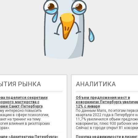
ЫТИЯ РЫНКА
АНАЛИТИКА
ева поделится секретами
Объем предложения мест в
орного мастерства с
коворкингах Петербурга увеличи
ами Санкт-Петербурга
12% с января
ому интересно повысить
По данным Maris, по итогам перво
кацию в сфере психологии,
квартала 2022 года в Петербурге н
ают на тренинг на тему
11,7% увеличился объем предлож
огия влияния в риэлторских
коворкингах, плюс 930 рабочих ме
орах».
Сейчас в городе открыт 81 коворки
нале «Архитектура Петербурга»
Покупка недвижимости в лизинг