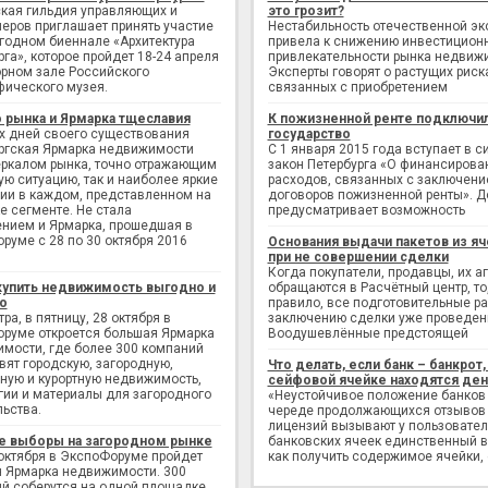
кая гильдия управляющих и
это грозит?
еров приглашает принять участие
Нестабильность отечественной э
егодном биеннале «Архитектура
привела к снижению инвестицион
рга», которое пройдет 18-24 апреля
привлекательности рынка недвиж
рном зале Российского
Эксперты говорят о растущих риск
фического музея.
связанных с приобретением
 рынка и Ярмарка тщеславия
К пожизненной ренте подключи
х дней своего существования
государство
ргская Ярмарка недвижимости
С 1 января 2015 года вступает в с
еркалом рынка, точно отражающим
закон Петербурга «О финансирова
ую ситуацию, так и наиболее яркие
расходов, связанных с заключен
ии в каждом, представленном на
договоров пожизненной ренты». Д
е сегменте. Не стала
предусматривает возможность
нием и Ярмарка, прошедшая в
руме с 28 по 30 октября 2016
Основания выдачи пакетов из яч
при не совершении сделки
Когда покупатели, продавцы, их а
купить недвижимость выгодно и
обращаются в Расчётный центр, то,
о
правило, все подготовительные р
ра, в пятницу, 28 октября в
заключению сделки уже проведен
руме откроется большая Ярмарка
Воодушевлённые предстоящей
мости, где более 300 компаний
вят городскую, загородную,
Что делать, если банк – банкрот, 
ную и курортную недвижимость,
сейфовой ячейке находятся ден
гии и материалы для загородного
«Неустойчивое положение банков
льства.
череде продолжающихся отзывов
лицензий вызывают у пользовате
е выборы на загородном рынке
банковских ячеек единственный в
 октября в ЭкспоФоруме пройдет
как получить содержимое ячейки,
 Ярмарка недвижимости. 300
й соберутся на одной площадке,