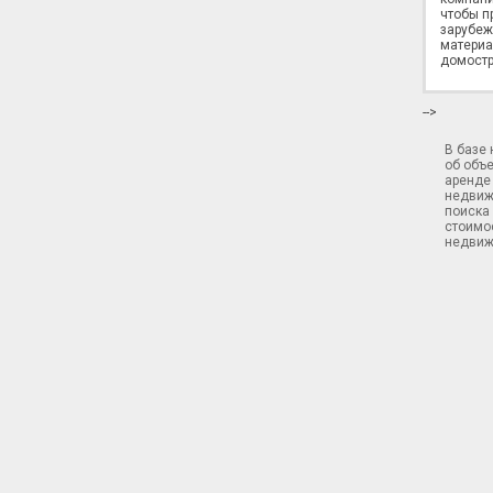
чтобы п
зарубеж
материа
домостр
-->
В базе
об объ
аренде 
недвиж
поиска 
стоимос
недвиж