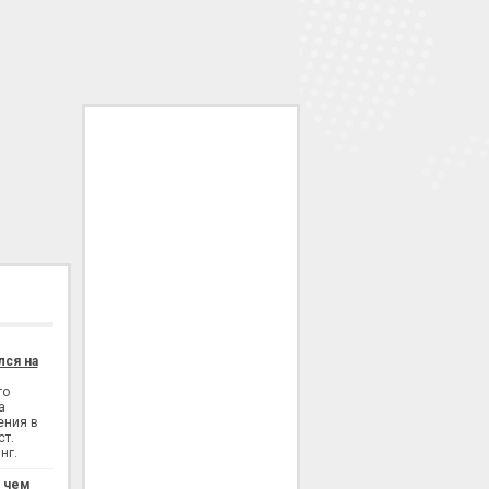
лся на
го
а
ения в
ст.
нг.
: чем