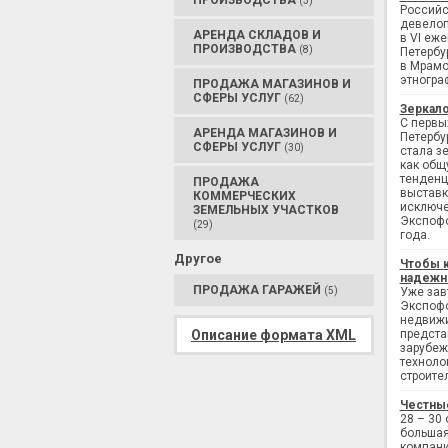
ПРОИЗВОДСТВА
(3)
Российс
девелоп
АРЕНДА СКЛАДОВ И
в VI еж
ПРОИЗВОДСТВА
(8)
Петербу
в Мрамо
этногра
ПРОДАЖА МАГАЗИНОВ И
СФЕРЫ УСЛУГ
(62)
Зеркало
С первы
АРЕНДА МАГАЗИНОВ И
Петербу
СФЕРЫ УСЛУГ
(30)
стала з
как общ
тенденц
ПРОДАЖА
выставк
КОММЕРЧЕСКИХ
исключе
ЗЕМЕЛЬНЫХ УЧАСТКОВ
Экспофо
(29)
года.
Другое
Чтобы 
надежн
ПРОДАЖА ГАРАЖЕЙ
(5)
Уже завт
Экспофо
недвижи
Описание формата XML
предста
зарубеж
техноло
строите
Честны
28 – 30
большая
компани