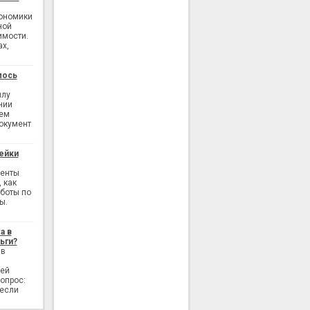
кономики
ной
имости.
ах,
лось
илу
нии
ием
окумент
ейки
генты
 как
аботы по
ы.
а в
ьги?
 в
лей
опрос:
 если