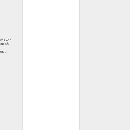
ормация
ми об
тема
у