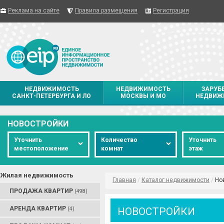
Реклама на сайте
Правила размещения
Регистрация
НЕДВИЖИМОСТЬ
НЕДВИЖИМОСТЬ
ЗАРУБ
САНКТ-ПЕТЕРБУРГА И ЛО
МОСКВЫ И МО
НЕДВИЖ
НОВОСТРОЙКИ
Уточнить
Количество
Уточнить
местоположение
комнат
этаж
Жилая недвижимость
Главная
/
Каталог недвижимости
/
Но
ПРОДАЖА КВАРТИР
(498)
АРЕНДА КВАРТИР
НОВОСТРОЙКИ
(4)