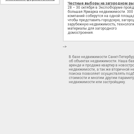
Честные выборы на загородном ры
28 – 30 октября в ЭкспоФоруме пройд
большая Ярмарка недвижимости. 300
компаний соберутся на одной площад
чтобы представить городскую, загоро
зарубежную недвижимость, технологи
материалы для загородного
домостроения.
-->
В базе недвижимости Санкт-Петербу
об объектах недвижимости. Наша ба
аренде и продаже квартир в новостр
недвижимости, а так же вторичной н
поиска позволяет осуществлять подб
стоимости и многим другим параметр
недвижимости или застройщику.