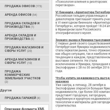
«Психология влияния в риэлторских
переговорах».
ПРОДАЖА ОФИСОВ
(173)
VI биеннале «Архитектура Петербур
АРЕНДА ОФИСОВ
(54)
Российская гильдия управляющих и
девелоперов приглашает принять уча
в VI ежегодном биеннале «Архитектур
ПРОДАЖА СКЛАДОВ И
Петербурга», которое пройдет 18-24 а
ПРОИЗВОДСТВА
(1)
в Мраморном зале Российского
этнографического музея.
АРЕНДА СКЛАДОВ И
ПРОИЗВОДСТВА
(5)
Зеркало рынка и Ярмарка тщеслави
С первых дней своего существования
Петербургская Ярмарка недвижимост
ПРОДАЖА МАГАЗИНОВ И
стала зеркалом рынка, точно отража
СФЕРЫ УСЛУГ
(20)
как общую ситуацию, так и наиболее 
тенденции в каждом, представленно
АРЕНДА МАГАЗИНОВ И
выставке сегменте. Не стала
СФЕРЫ УСЛУГ
(10)
исключением и Ярмарка, прошедшая 
Экспофоруме с 28 по 30 октября 2016
года.
ПРОДАЖА
КОММЕРЧЕСКИХ
Чтобы купить недвижимость выгод
ЗЕМЕЛЬНЫХ УЧАСТКОВ
надежно
(2)
Уже завтра, в пятницу, 28 октября в
Экспофоруме откроется большая Ярм
Другое
недвижимости, где более 300 компан
представят городскую, загородную,
ПРОДАЖА ГАРАЖЕЙ
(4)
зарубежную и курортную недвижимост
технологии и материалы для загород
строительства.
Описание формата XML