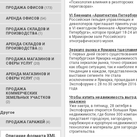
«Психология влияния в риэлторских
переговорах».
ПРОДАЖА ОФИСОВ
(173)
VI биеннале «Архитектура Петербур
АРЕНДА ОФИСОВ
(54)
Российская гильдия управляющих и
девелоперов приглашает принять уча
в VI ежегодном биеннале «Архитектур
ПРОДАЖА СКЛАДОВ И
Петербурга», которое пройдет 18-24 а
ПРОИЗВОДСТВА
(1)
в Мраморном зале Российского
этнографического музея.
АРЕНДА СКЛАДОВ И
ПРОИЗВОДСТВА
(5)
Зеркало рынка и Ярмарка тщеслави
С первых дней своего существования
Петербургская Ярмарка недвижимост
ПРОДАЖА МАГАЗИНОВ И
стала зеркалом рынка, точно отража
СФЕРЫ УСЛУГ
(20)
как общую ситуацию, так и наиболее 
тенденции в каждом, представленно
АРЕНДА МАГАЗИНОВ И
выставке сегменте. Не стала
СФЕРЫ УСЛУГ
(10)
исключением и Ярмарка, прошедшая 
Экспофоруме с 28 по 30 октября 2016
года.
ПРОДАЖА
КОММЕРЧЕСКИХ
Чтобы купить недвижимость выгод
ЗЕМЕЛЬНЫХ УЧАСТКОВ
надежно
(2)
Уже завтра, в пятницу, 28 октября в
Экспофоруме откроется большая Ярм
Другое
недвижимости, где более 300 компан
представят городскую, загородную,
ПРОДАЖА ГАРАЖЕЙ
(4)
зарубежную и курортную недвижимост
технологии и материалы для загород
строительства.
Описание формата XML