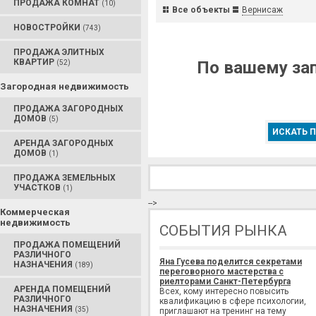
ПРОДАЖА КОМНАТ
(10)
Все объекты
Вернисаж
НОВОСТРОЙКИ
(743)
ПРОДАЖА ЭЛИТНЫХ
КВАРТИР
По вашему зап
(52)
Загородная недвижимость
ПРОДАЖА ЗАГОРОДНЫХ
ДОМОВ
(5)
ИСКАТЬ П
АРЕНДА ЗАГОРОДНЫХ
ДОМОВ
(1)
ПРОДАЖА ЗЕМЕЛЬНЫХ
УЧАСТКОВ
(1)
-->
Коммерческая
недвижимость
СОБЫТИЯ РЫНКА
ПРОДАЖА ПОМЕЩЕНИЙ
РАЗЛИЧНОГО
Яна Гусева поделится секретами
НАЗНАЧЕНИЯ
(189)
переговорного мастерства с
риелторами Санкт-Петербурга
АРЕНДА ПОМЕЩЕНИЙ
Всех, кому интересно повысить
РАЗЛИЧНОГО
квалификацию в сфере психологии,
НАЗНАЧЕНИЯ
(35)
приглашают на тренинг на тему