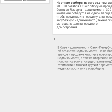
Честные выборы на загородном ры
28 – 30 октября в ЭкспоФоруме пройд
большая Ярмарка недвижимости. 300
компаний соберутся на одной площад
чтобы представить городскую, загоро
зарубежную недвижимость, технологи
материалы для загородного
домостроения.
-->
В базе недвижимости Санкт-Петербу
об объектах недвижимости. Наша ба
аренде и продаже квартир в новостр
недвижимости, а так же вторичной н
поиска позволяет осуществлять подб
стоимости и многим другим параметр
недвижимости или застройщику.