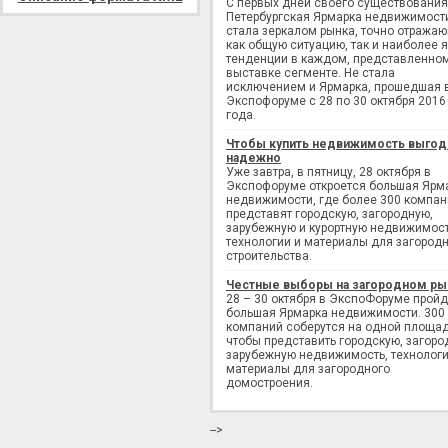
С первых дней своего существования
Петербургская Ярмарка недвижимост
стала зеркалом рынка, точно отража
как общую ситуацию, так и наиболее 
тенденции в каждом, представленно
выставке сегменте. Не стала
исключением и Ярмарка, прошедшая 
Экспофоруме с 28 по 30 октября 2016
года.
Чтобы купить недвижимость выгод
надежно
Уже завтра, в пятницу, 28 октября в
Экспофоруме откроется большая Ярм
недвижимости, где более 300 компан
представят городскую, загородную,
зарубежную и курортную недвижимост
технологии и материалы для загород
строительства.
Честные выборы на загородном ры
28 – 30 октября в ЭкспоФоруме пройд
большая Ярмарка недвижимости. 300
компаний соберутся на одной площад
чтобы представить городскую, загоро
зарубежную недвижимость, технологи
материалы для загородного
домостроения.
-->