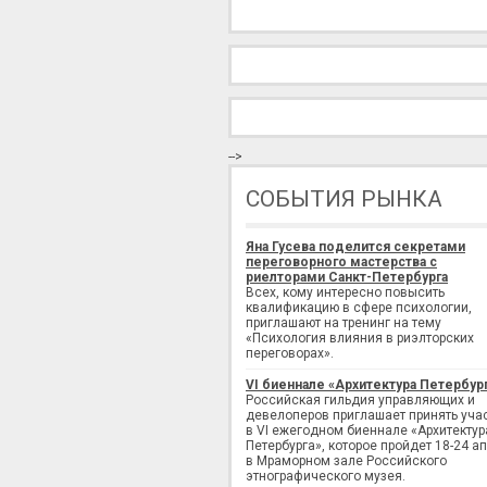
-->
СОБЫТИЯ РЫНКА
Яна Гусева поделится секретами
переговорного мастерства с
риелторами Санкт-Петербурга
Всех, кому интересно повысить
квалификацию в сфере психологии,
приглашают на тренинг на тему
«Психология влияния в риэлторских
переговорах».
VI биеннале «Архитектура Петербур
Российская гильдия управляющих и
девелоперов приглашает принять уча
в VI ежегодном биеннале «Архитектур
Петербурга», которое пройдет 18-24 а
в Мраморном зале Российского
этнографического музея.