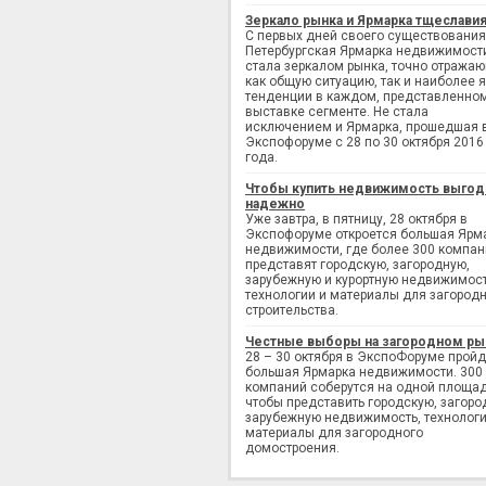
Зеркало рынка и Ярмарка тщеслави
С первых дней своего существования
Петербургская Ярмарка недвижимост
стала зеркалом рынка, точно отража
как общую ситуацию, так и наиболее 
тенденции в каждом, представленно
выставке сегменте. Не стала
исключением и Ярмарка, прошедшая 
Экспофоруме с 28 по 30 октября 2016
года.
Чтобы купить недвижимость выгод
надежно
Уже завтра, в пятницу, 28 октября в
Экспофоруме откроется большая Ярм
недвижимости, где более 300 компан
представят городскую, загородную,
зарубежную и курортную недвижимост
технологии и материалы для загород
строительства.
Честные выборы на загородном ры
28 – 30 октября в ЭкспоФоруме пройд
большая Ярмарка недвижимости. 300
компаний соберутся на одной площад
чтобы представить городскую, загоро
зарубежную недвижимость, технологи
материалы для загородного
домостроения.