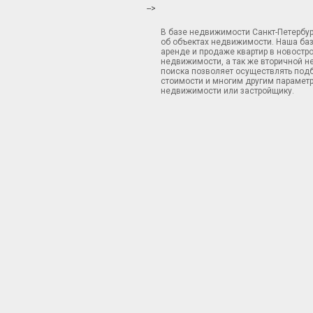
-->
В базе недвижимости Санкт-Петербу
об объектах недвижимости. Наша ба
аренде и продаже квартир в новостр
недвижимости, а так же вторичной н
поиска позволяет осуществлять подб
стоимости и многим другим параметр
недвижимости или застройщику.