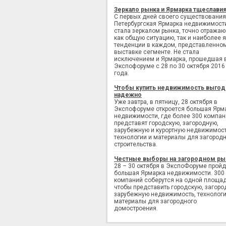
Зеркало рынка и Ярмарка тщеслави
С первых дней своего существования
Петербургская Ярмарка недвижимост
стала зеркалом рынка, точно отража
как общую ситуацию, так и наиболее 
тенденции в каждом, представленно
выставке сегменте. Не стала
исключением и Ярмарка, прошедшая 
Экспофоруме с 28 по 30 октября 2016
года.
Чтобы купить недвижимость выгод
надежно
Уже завтра, в пятницу, 28 октября в
Экспофоруме откроется большая Ярм
недвижимости, где более 300 компан
представят городскую, загородную,
зарубежную и курортную недвижимост
технологии и материалы для загород
строительства.
Честные выборы на загородном ры
28 – 30 октября в ЭкспоФоруме пройд
большая Ярмарка недвижимости. 300
компаний соберутся на одной площад
чтобы представить городскую, загоро
зарубежную недвижимость, технологи
материалы для загородного
домостроения.