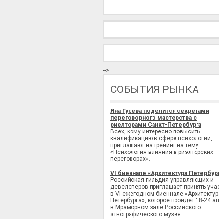
-->
СОБЫТИЯ РЫНКА
Яна Гусева поделится секретами
переговорного мастерства с
риелторами Санкт-Петербурга
Всех, кому интересно повысить
квалификацию в сфере психологии,
приглашают на тренинг на тему
«Психология влияния в риэлторских
переговорах».
VI биеннале «Архитектура Петербур
Российская гильдия управляющих и
девелоперов приглашает принять уча
в VI ежегодном биеннале «Архитектур
Петербурга», которое пройдет 18-24 а
в Мраморном зале Российского
этнографического музея.