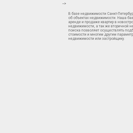
-->
В базе недвижимости Санкт-Петербу
об объектах недвижимости. Наша ба
аренде и продаже квартир в новостр
недвижимости, а так же вторичной н
поиска позволяет осуществлять подб
стоимости и многим другим параметр
недвижимости или застройщику.