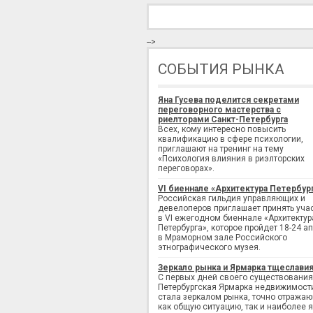
-->
СОБЫТИЯ РЫНКА
Яна Гусева поделится секретами
переговорного мастерства с
риелторами Санкт-Петербурга
Всех, кому интересно повысить
квалификацию в сфере психологии,
приглашают на тренинг на тему
«Психология влияния в риэлторских
переговорах».
VI биеннале «Архитектура Петербур
Российская гильдия управляющих и
девелоперов приглашает принять уча
в VI ежегодном биеннале «Архитектур
Петербурга», которое пройдет 18-24 а
в Мраморном зале Российского
этнографического музея.
Зеркало рынка и Ярмарка тщеслави
С первых дней своего существования
Петербургская Ярмарка недвижимост
стала зеркалом рынка, точно отража
как общую ситуацию, так и наиболее 