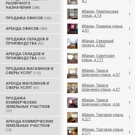
д.7
РАЗЛИЧНОГО
НАЗНАЧЕНИЯ
(268)
Абакан, Пирятинская
1
улица, д.14
ПРОДАЖА ОФИСОВ
(169)
Абакан, Пушкина улица,
АРЕНДА ОФИСОВ
1
(183)
д.61
ПРОДАЖА СКЛАДОВ И
Абакан, Северный
ПРОИЗВОДСТВА
1
(92)
проезд, д.5к2
АРЕНДА СКЛАДОВ И
Абакан, Советская
ПРОИЗВОДСТВА
1
(133)
улица, д.177
ПРОДАЖА МАГАЗИНОВ И
Абакан, Тараса
СФЕРЫ УСЛУГ
1
(112)
Шевченко улица, д.57
АРЕНДА МАГАЗИНОВ И
Абакан, Тараса
СФЕРЫ УСЛУГ
1
(47)
Шевченко улица, д.57
ПРОДАЖА
Абакан, Тараса
КОММЕРЧЕСКИХ
1
Шевченко улица, д.66
ЗЕМЕЛЬНЫХ УЧАСТКОВ
(72)
Абакан, Торговая улица,
1
д.2/1
АРЕНДА КОММЕРЧЕСКИХ
ЗЕМЕЛЬНЫХ УЧАСТКОВ
Абакан, Торговая улица,
(10)
1
д.2/1