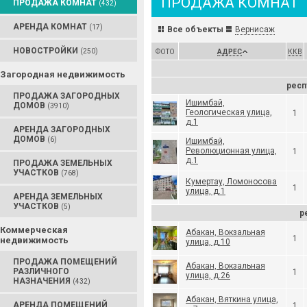
ПРОДАЖА КОМНАТ
ПРОДАЖА КОМНАТ
(432)
АРЕНДА КОМНАТ
(17)
Все объекты
Вернисаж
НОВОСТРОЙКИ
(250)
ФОТО
АДРЕС
ККВ
Загородная недвижимость
респ
ПРОДАЖА ЗАГОРОДНЫХ
Ишимбай,
ДОМОВ
(3910)
Геологическая улица,
1
д.1
АРЕНДА ЗАГОРОДНЫХ
ДОМОВ
(6)
Ишимбай,
Революционная улица,
1
д.1
ПРОДАЖА ЗЕМЕЛЬНЫХ
УЧАСТКОВ
(768)
Кумертау, Ломоносова
1
улица, д.1
АРЕНДА ЗЕМЕЛЬНЫХ
УЧАСТКОВ
(5)
р
Коммерческая
Абакан, Вокзальная
1
недвижимость
улица, д.10
ПРОДАЖА ПОМЕЩЕНИЙ
Абакан, Вокзальная
РАЗЛИЧНОГО
1
улица, д.26
НАЗНАЧЕНИЯ
(432)
Абакан, Вяткина улица,
АРЕНДА ПОМЕЩЕНИЙ
1