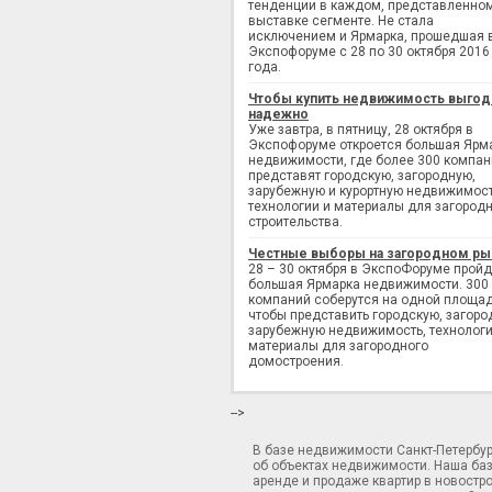
тенденции в каждом, представленно
выставке сегменте. Не стала
исключением и Ярмарка, прошедшая 
Экспофоруме с 28 по 30 октября 2016
года.
Чтобы купить недвижимость выгод
надежно
Уже завтра, в пятницу, 28 октября в
Экспофоруме откроется большая Ярм
недвижимости, где более 300 компан
представят городскую, загородную,
зарубежную и курортную недвижимост
технологии и материалы для загород
строительства.
Честные выборы на загородном ры
28 – 30 октября в ЭкспоФоруме пройд
большая Ярмарка недвижимости. 300
компаний соберутся на одной площад
чтобы представить городскую, загоро
зарубежную недвижимость, технологи
материалы для загородного
домостроения.
-->
В базе недвижимости Санкт-Петербу
об объектах недвижимости. Наша ба
аренде и продаже квартир в новостр