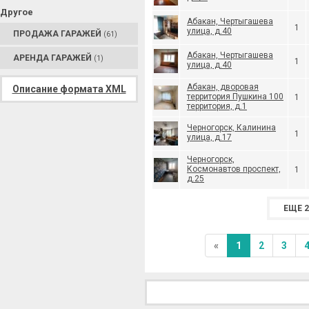
Другое
Абакан, Чертыгашева
1
улица, д.40
ПРОДАЖА ГАРАЖЕЙ
(61)
Абакан, Чертыгашева
АРЕНДА ГАРАЖЕЙ
(1)
1
улица, д.40
Абакан, дворовая
Описание формата XML
территория Пушкина 100
1
территория, д.1
Черногорск, Калинина
1
улица, д.17
Черногорск,
Космонавтов проспект,
1
д.25
ЕЩЕ 2
«
1
2
3