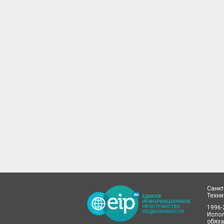
Санкт
Техн
1996-
Испол
обяза