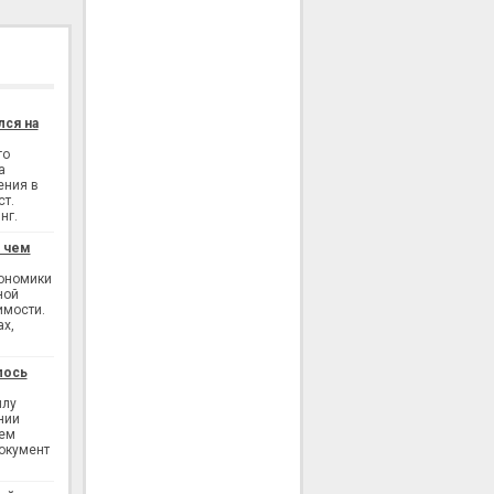
лся на
го
а
ения в
ст.
нг.
: чем
кономики
ной
имости.
ах,
лось
илу
нии
ием
окумент