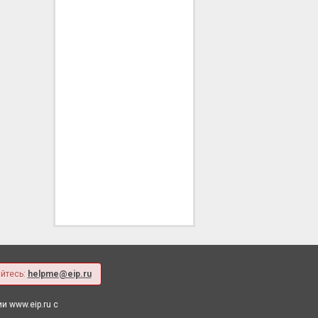
йтесь:
helpme@eip.ru
 www.eip.ru с