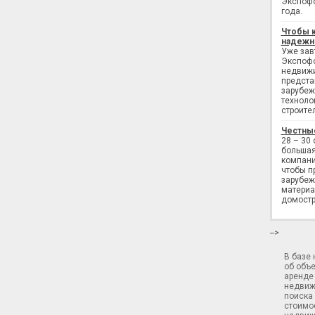
Экспофо
года.
Чтобы 
надежн
Уже завт
Экспофо
недвижи
предста
зарубеж
техноло
строите
Честны
28 – 30
большая
компани
чтобы п
зарубеж
материа
домостр
-->
В базе
об объ
аренде 
недвиж
поиска 
стоимос