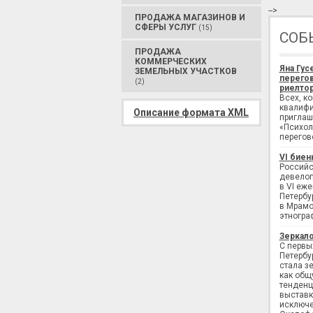
-->
ПРОДАЖА МАГАЗИНОВ И
СФЕРЫ УСЛУГ
(15)
СОБ
ПРОДАЖА
КОММЕРЧЕСКИХ
Яна Гус
ЗЕМЕЛЬНЫХ УЧАСТКОВ
перегов
(2)
риелтор
Всех, к
квалифи
Описание формата XML
приглаш
«Психол
перегов
VI биен
Российс
девелоп
в VI еж
Петербу
в Мрамо
этногра
Зеркало
С первы
Петербу
стала з
как общ
тенденц
выставк
исключе