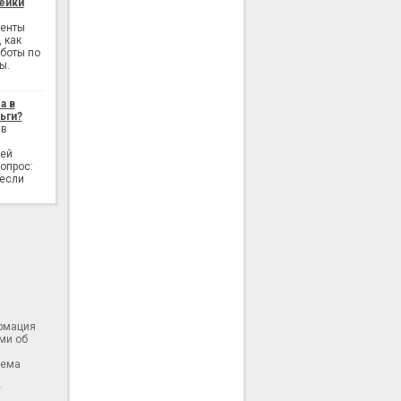
ейки
генты
 как
аботы по
ы.
а в
ьги?
 в
лей
опрос:
 если
ормация
ми об
тема
у