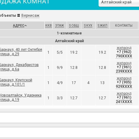
ОДАЖА КОМНАТ
Алтайский край
объекты
Вернисаж
АДРЕС
ККВ
ЭТАЖ
S ОБЩ
S КУХ
S ЖИЛ
КОНТАКТЫ
1-комнатные
Алтайский край
ЖИЛФОНД
Барнаул, 40 лет Октября
+7 (962)
1
5/5
19.2
19.2
улица, д.29
790XXXX
ЖИЛФОНД
Барнаул, Декабристов
+7 (961)
1
9/9
12.8
12.8
улица, д.6а
239XXXX
ЖИЛФОНД
Барнаул, Крупской
+7 (905)
1
4/9
17
4
13
улица, д.101/1
929XXXX
ЖИЛФОНД
Новоалтайск, Ударника
+7 (961)
1
3/3
12.7
12.7
улица, д.19
241XXXX