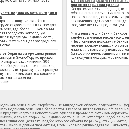
руме с 28 по 30 октября 2016
Основания выдачи пакетов из яч
при не совершении сделки
Когда покупатели, продавцы, их а
купить недвижимость выгодно и
обращаются в Расчётный центр, то,
о
правило, все подготовительные р
ра, в пятницу, 28 октября в
заключению сделки уже проведен
руме откроется большая Ярмарка
Воодушевлённые предстоящей
мости, где более 300 компаний
вят городскую, загородную,
Что делать, если банк – банкрот, 
ную и курортную недвижимость,
сейфовой ячейке находятся ден
гии и материалы для загородного
«Неустойчивое положение банков
льства.
череде продолжающихся отзывов
лицензий вызывают у пользовате
е выборы на загородном рынке
банковских ячеек единственный в
 октября в ЭкспоФоруме пройдет
как получить содержимое ячейки,
 Ярмарка недвижимости. 300
й соберутся на одной площадке,
редставить городскую, загородную,
ную недвижимость, технологии и
лы для загородного
оения.
 недвижимости Санкт-Петербурга и Ленинградской области содержится инф
ектах недвижимости. Наша база постоянно пополняется новыми объявления
и продаже квартир в новостройках, офисов и прочих объектах коммерческой
имости, а так же вторичной недвижимости в Санкт-Петербурге. Удобная сис
позволяет осуществлять подбор нужного объекта по району, станции метро,
ти и многим другим параметрам, в том числе по рекламодателю — агентств