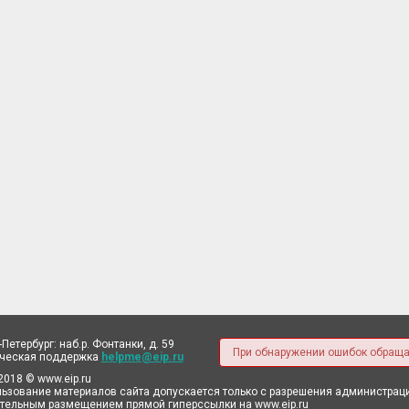
-Петербург: наб.р. Фонтанки, д. 59
При обнаружении ошибок обраща
ическая поддержка
helpme@eip.ru
2018 © www.eip.ru
ьзование материалов сайта допускается только с разрешения администрации
тельным размещением прямой гиперссылки на www.eip.ru