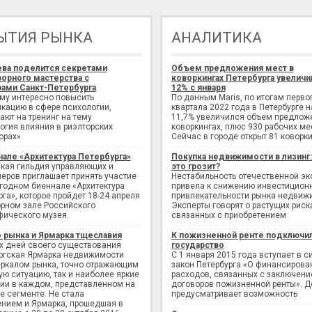
ЫТИЯ РЫНКА
АНАЛИТИКА
ева поделится секретами
Объем предложения мест в
орного мастерства с
коворкингах Петербурга увеличи
ами Санкт-Петербурга
12% с января
ому интересно повысить
По данным Maris, по итогам перво
кацию в сфере психологии,
квартала 2022 года в Петербурге н
ают на тренинг на тему
11,7% увеличился объем предлож
огия влияния в риэлторских
коворкингах, плюс 930 рабочих ме
орах».
Сейчас в городе открыт 81 коворки
нале «Архитектура Петербурга»
Покупка недвижимости в лизинг
кая гильдия управляющих и
это грозит?
еров приглашает принять участие
Нестабильность отечественной э
егодном биеннале «Архитектура
привела к снижению инвестицион
рга», которое пройдет 18-24 апреля
привлекательности рынка недвиж
рном зале Российского
Эксперты говорят о растущих риск
фического музея.
связанных с приобретением
 рынка и Ярмарка тщеславия
К пожизненной ренте подключи
х дней своего существования
государство
ргская Ярмарка недвижимости
С 1 января 2015 года вступает в с
еркалом рынка, точно отражающим
закон Петербурга «О финансирова
ую ситуацию, так и наиболее яркие
расходов, связанных с заключен
ии в каждом, представленном на
договоров пожизненной ренты». Д
е сегменте. Не стала
предусматривает возможность
нием и Ярмарка, прошедшая в