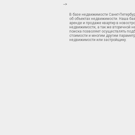
-->
В базе недвижимости Санкт-Петербу
об объектах недвижимости. Наша ба
аренде и продаже квартир в новостр
недвижимости, а так же вторичной н
поиска позволяет осуществлять подб
стоимости и многим другим параметр
недвижимости или застройщику.