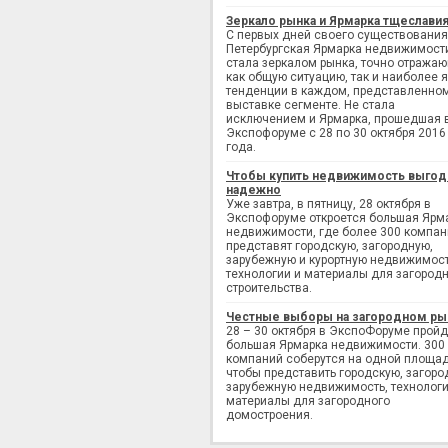
Зеркало рынка и Ярмарка тщеслави
С первых дней своего существования
Петербургская Ярмарка недвижимост
стала зеркалом рынка, точно отража
как общую ситуацию, так и наиболее 
тенденции в каждом, представленно
выставке сегменте. Не стала
исключением и Ярмарка, прошедшая 
Экспофоруме с 28 по 30 октября 2016
года.
Чтобы купить недвижимость выгод
надежно
Уже завтра, в пятницу, 28 октября в
Экспофоруме откроется большая Ярм
недвижимости, где более 300 компан
представят городскую, загородную,
зарубежную и курортную недвижимост
технологии и материалы для загород
строительства.
Честные выборы на загородном ры
28 – 30 октября в ЭкспоФоруме пройд
большая Ярмарка недвижимости. 300
компаний соберутся на одной площад
чтобы представить городскую, загоро
зарубежную недвижимость, технологи
материалы для загородного
домостроения.