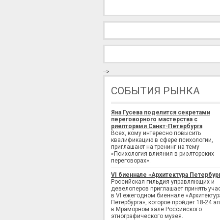
-->
СОБЫТИЯ РЫНКА
Яна Гусева поделится секретами
переговорного мастерства с
риелторами Санкт-Петербурга
Всех, кому интересно повысить
квалификацию в сфере психологии,
приглашают на тренинг на тему
«Психология влияния в риэлторских
переговорах».
VI биеннале «Архитектура Петербур
Российская гильдия управляющих и
девелоперов приглашает принять уча
в VI ежегодном биеннале «Архитектур
Петербурга», которое пройдет 18-24 а
в Мраморном зале Российского
этнографического музея.