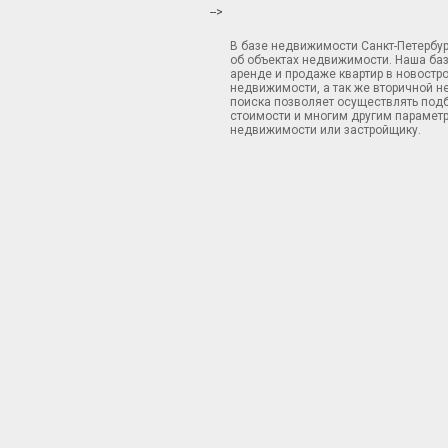
-->
В базе недвижимости Санкт-Петербу
об объектах недвижимости. Наша ба
аренде и продаже квартир в новостр
недвижимости, а так же вторичной н
поиска позволяет осуществлять подб
стоимости и многим другим параметр
недвижимости или застройщику.