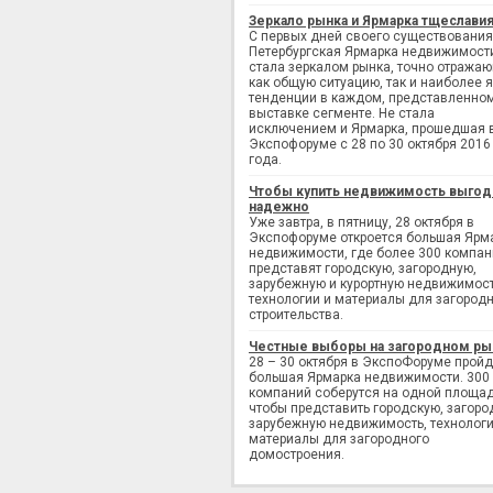
Зеркало рынка и Ярмарка тщеслави
С первых дней своего существования
Петербургская Ярмарка недвижимост
стала зеркалом рынка, точно отража
как общую ситуацию, так и наиболее 
тенденции в каждом, представленно
выставке сегменте. Не стала
исключением и Ярмарка, прошедшая 
Экспофоруме с 28 по 30 октября 2016
года.
Чтобы купить недвижимость выгод
надежно
Уже завтра, в пятницу, 28 октября в
Экспофоруме откроется большая Ярм
недвижимости, где более 300 компан
представят городскую, загородную,
зарубежную и курортную недвижимост
технологии и материалы для загород
строительства.
Честные выборы на загородном ры
28 – 30 октября в ЭкспоФоруме пройд
большая Ярмарка недвижимости. 300
компаний соберутся на одной площад
чтобы представить городскую, загоро
зарубежную недвижимость, технологи
материалы для загородного
домостроения.