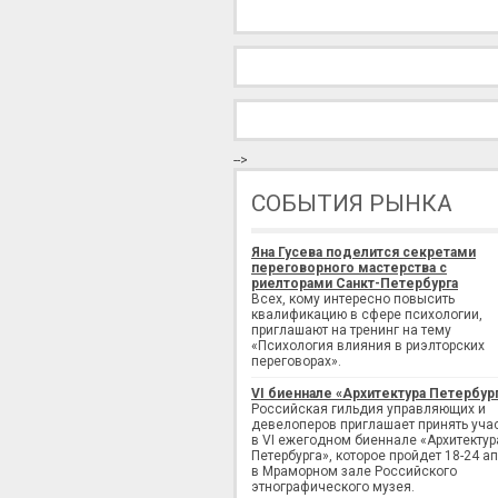
-->
СОБЫТИЯ РЫНКА
Яна Гусева поделится секретами
переговорного мастерства с
риелторами Санкт-Петербурга
Всех, кому интересно повысить
квалификацию в сфере психологии,
приглашают на тренинг на тему
«Психология влияния в риэлторских
переговорах».
VI биеннале «Архитектура Петербур
Российская гильдия управляющих и
девелоперов приглашает принять уча
в VI ежегодном биеннале «Архитектур
Петербурга», которое пройдет 18-24 а
в Мраморном зале Российского
этнографического музея.