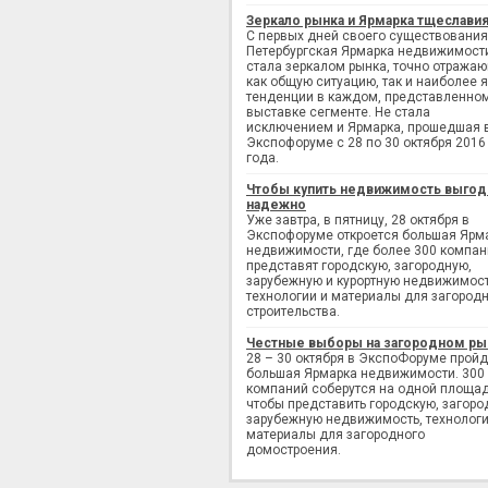
Зеркало рынка и Ярмарка тщеслави
С первых дней своего существования
Петербургская Ярмарка недвижимост
стала зеркалом рынка, точно отража
как общую ситуацию, так и наиболее 
тенденции в каждом, представленно
выставке сегменте. Не стала
исключением и Ярмарка, прошедшая 
Экспофоруме с 28 по 30 октября 2016
года.
Чтобы купить недвижимость выгод
надежно
Уже завтра, в пятницу, 28 октября в
Экспофоруме откроется большая Ярм
недвижимости, где более 300 компан
представят городскую, загородную,
зарубежную и курортную недвижимост
технологии и материалы для загород
строительства.
Честные выборы на загородном ры
28 – 30 октября в ЭкспоФоруме пройд
большая Ярмарка недвижимости. 300
компаний соберутся на одной площад
чтобы представить городскую, загоро
зарубежную недвижимость, технологи
материалы для загородного
домостроения.