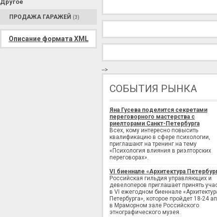
Другое
ПРОДАЖА ГАРАЖЕЙ
(3)
Описание формата XML
-->
СОБЫТИЯ РЫНКА
Яна Гусева поделится секретами
переговорного мастерства с
риелторами Санкт-Петербурга
Всех, кому интересно повысить
квалификацию в сфере психологии,
приглашают на тренинг на тему
«Психология влияния в риэлторских
переговорах».
VI биеннале «Архитектура Петербур
Российская гильдия управляющих и
девелоперов приглашает принять уча
в VI ежегодном биеннале «Архитектур
Петербурга», которое пройдет 18-24 а
в Мраморном зале Российского
этнографического музея.