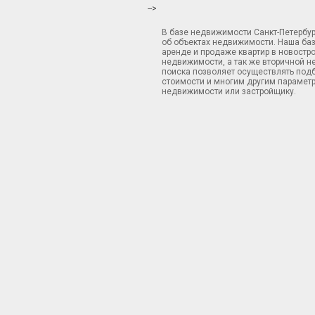
-->
В базе недвижимости Санкт-Петербу
об объектах недвижимости. Наша ба
аренде и продаже квартир в новостр
недвижимости, а так же вторичной н
поиска позволяет осуществлять подб
стоимости и многим другим параметр
недвижимости или застройщику.