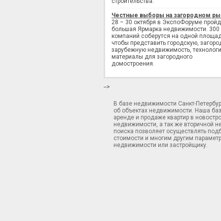
строительства.
Честные выборы на загородном ры
28 – 30 октября в ЭкспоФоруме пройд
большая Ярмарка недвижимости. 300
компаний соберутся на одной площад
чтобы представить городскую, загоро
зарубежную недвижимость, технологи
материалы для загородного
домостроения.
-->
В базе недвижимости Санкт-Петербу
об объектах недвижимости. Наша ба
аренде и продаже квартир в новостр
недвижимости, а так же вторичной н
поиска позволяет осуществлять подб
стоимости и многим другим параметр
недвижимости или застройщику.