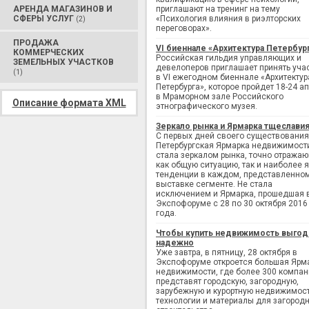
АРЕНДА МАГАЗИНОВ И
приглашают на тренинг на тему
СФЕРЫ УСЛУГ
«Психология влияния в риэлторских
(2)
переговорах».
ПРОДАЖА
VI биеннале «Архитектура Петербур
КОММЕРЧЕСКИХ
Российская гильдия управляющих и
ЗЕМЕЛЬНЫХ УЧАСТКОВ
девелоперов приглашает принять уча
(1)
в VI ежегодном биеннале «Архитектур
Петербурга», которое пройдет 18-24 а
в Мраморном зале Российского
Описание формата XML
этнографического музея.
Зеркало рынка и Ярмарка тщеслави
С первых дней своего существования
Петербургская Ярмарка недвижимост
стала зеркалом рынка, точно отража
как общую ситуацию, так и наиболее 
тенденции в каждом, представленно
выставке сегменте. Не стала
исключением и Ярмарка, прошедшая 
Экспофоруме с 28 по 30 октября 2016
года.
Чтобы купить недвижимость выгод
надежно
Уже завтра, в пятницу, 28 октября в
Экспофоруме откроется большая Ярм
недвижимости, где более 300 компан
представят городскую, загородную,
зарубежную и курортную недвижимост
технологии и материалы для загород