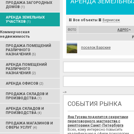
АРЕНДА ЗЕМЕЛЬНЫ
ПРОДАЖА ЗАГОРОДНЫХ
ДОМОВ
(1)
АРЕНДА ЗЕМЕЛЬНЫХ
Все объекты
Вернисаж
УЧАСТКОВ
(1)
ФОТО
АДРЕС
Коммерческая
недвижимость
Р
ПРОДАЖА ПОМЕЩЕНИЙ
поселок Варские
РАЗЛИЧНОГО
НАЗНАЧЕНИЯ
(5)
АРЕНДА ПОМЕЩЕНИЙ
РАЗЛИЧНОГО
НАЗНАЧЕНИЯ
(2)
АРЕНДА ОФИСОВ
(2)
-->
ПРОДАЖА СКЛАДОВ И
ПРОИЗВОДСТВА
(1)
СОБЫТИЯ РЫНКА
АРЕНДА СКЛАДОВ И
ПРОИЗВОДСТВА
(4)
Яна Гусева поделится секретами
переговорного мастерства с
ПРОДАЖА МАГАЗИНОВ И
риелторами Санкт-Петербурга
СФЕРЫ УСЛУГ
(4)
Всех, кому интересно повысить
квалификацию в сфере психологии,