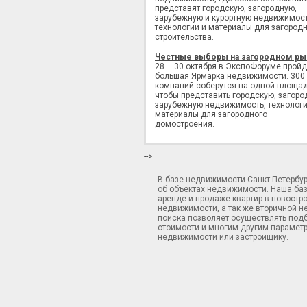
представят городскую, загородную,
зарубежную и курортную недвижимост
технологии и материалы для загород
строительства.
Честные выборы на загородном ры
28 – 30 октября в ЭкспоФоруме пройд
большая Ярмарка недвижимости. 300
компаний соберутся на одной площад
чтобы представить городскую, загоро
зарубежную недвижимость, технологи
материалы для загородного
домостроения.
-->
В базе недвижимости Санкт-Петербу
об объектах недвижимости. Наша ба
аренде и продаже квартир в новостр
недвижимости, а так же вторичной н
поиска позволяет осуществлять подб
стоимости и многим другим параметр
недвижимости или застройщику.