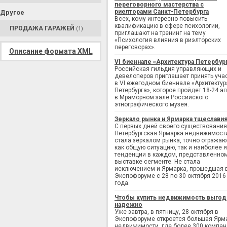
переговорного мастерства с
риелторами Санкт-Петербурга
Другое
Всех, кому интересно повысить
квалификацию в сфере психологии,
ПРОДАЖА ГАРАЖЕЙ
(1)
приглашают на тренинг на тему
«Психология влияния в риэлторских
переговорах».
Описание формата XML
VI биеннале «Архитектура Петербур
Российская гильдия управляющих и
девелоперов приглашает принять уча
в VI ежегодном биеннале «Архитектур
Петербурга», которое пройдет 18-24 а
в Мраморном зале Российского
этнографического музея.
Зеркало рынка и Ярмарка тщеслави
С первых дней своего существования
Петербургская Ярмарка недвижимост
стала зеркалом рынка, точно отража
как общую ситуацию, так и наиболее 
тенденции в каждом, представленно
выставке сегменте. Не стала
исключением и Ярмарка, прошедшая 
Экспофоруме с 28 по 30 октября 2016
года.
Чтобы купить недвижимость выгод
надежно
Уже завтра, в пятницу, 28 октября в
Экспофоруме откроется большая Ярм
недвижимости, где более 300 компан