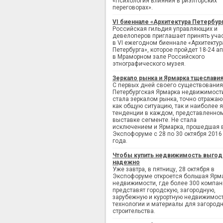
«Психология влияния в риэлторских
переговорах».
VI биеннале «Архитектура Петербур
Российская гильдия управляющих и
девелоперов приглашает принять уча
в VI ежегодном биеннале «Архитектур
Петербурга», которое пройдет 18-24 а
в Мраморном зале Российского
этнографического музея.
Зеркало рынка и Ярмарка тщеслави
С первых дней своего существования
Петербургская Ярмарка недвижимост
стала зеркалом рынка, точно отража
как общую ситуацию, так и наиболее 
тенденции в каждом, представленно
выставке сегменте. Не стала
исключением и Ярмарка, прошедшая 
Экспофоруме с 28 по 30 октября 2016
года.
Чтобы купить недвижимость выгод
надежно
Уже завтра, в пятницу, 28 октября в
Экспофоруме откроется большая Ярм
недвижимости, где более 300 компан
представят городскую, загородную,
зарубежную и курортную недвижимост
технологии и материалы для загород
строительства.