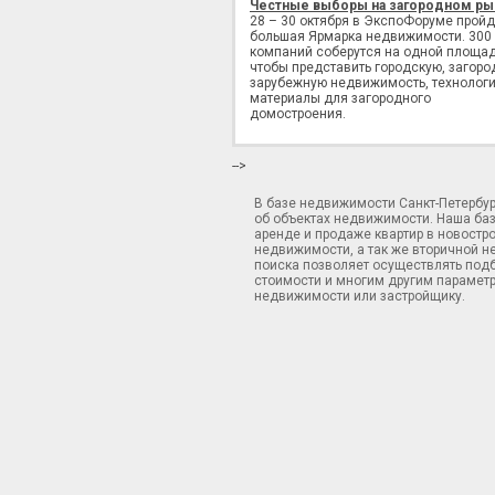
Честные выборы на загородном ры
28 – 30 октября в ЭкспоФоруме пройд
большая Ярмарка недвижимости. 300
компаний соберутся на одной площад
чтобы представить городскую, загоро
зарубежную недвижимость, технологи
материалы для загородного
домостроения.
-->
В базе недвижимости Санкт-Петербу
об объектах недвижимости. Наша ба
аренде и продаже квартир в новостр
недвижимости, а так же вторичной н
поиска позволяет осуществлять подб
стоимости и многим другим параметр
недвижимости или застройщику.