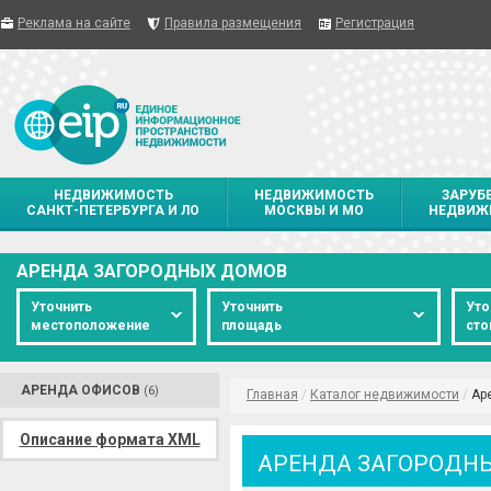
Реклама на сайте
Правила размещения
Регистрация
НЕДВИЖИМОСТЬ
НЕДВИЖИМОСТЬ
ЗАРУБ
САНКТ-ПЕТЕРБУРГА И ЛО
МОСКВЫ И МО
НЕДВИЖ
АРЕНДА ЗАГОРОДНЫХ ДОМОВ
Уточнить
Уточнить
Уто
местоположение
площадь
сто
АРЕНДА ОФИСОВ
(6)
Главная
/
Каталог недвижимости
/
Ар
Описание формата XML
АРЕНДА ЗАГОРОДН