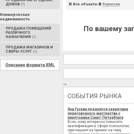
ПРОДАЖА ЗАГОРОДНЫХ
ДОМОВ
Все объекты
Вернисаж
(7)
Коммерческая
недвижимость
По вашему зап
ПРОДАЖА ПОМЕЩЕНИЙ
РАЗЛИЧНОГО
НАЗНАЧЕНИЯ
(1)
ПРОДАЖА МАГАЗИНОВ И
СФЕРЫ УСЛУГ
(1)
Описание формата XML
-->
СОБЫТИЯ РЫНКА
Яна Гусева поделится секретами
переговорного мастерства с
риелторами Санкт-Петербурга
Всех, кому интересно повысить
квалификацию в сфере психологии,
приглашают на тренинг на тему