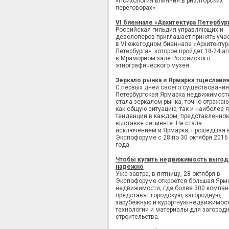
«Психология влияния в риэлторских
переговорах».
VI биеннале «Архитектура Петербур
Российская гильдия управляющих и
девелоперов приглашает принять уча
в VI ежегодном биеннале «Архитектур
Петербурга», которое пройдет 18-24 а
в Мраморном зале Российского
этнографического музея.
Зеркало рынка и Ярмарка тщеслави
С первых дней своего существования
Петербургская Ярмарка недвижимост
стала зеркалом рынка, точно отража
как общую ситуацию, так и наиболее 
тенденции в каждом, представленно
выставке сегменте. Не стала
исключением и Ярмарка, прошедшая 
Экспофоруме с 28 по 30 октября 2016
года.
Чтобы купить недвижимость выгод
надежно
Уже завтра, в пятницу, 28 октября в
Экспофоруме откроется большая Ярм
недвижимости, где более 300 компан
представят городскую, загородную,
зарубежную и курортную недвижимост
технологии и материалы для загород
строительства.