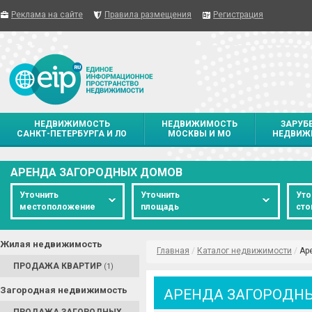
Реклама на сайте
Правила размещения
Регистрация
НЕДВИЖИМОСТЬ
НЕДВИЖИМОСТЬ
ЗАРУБ
САНКТ-ПЕТЕРБУРГА И ЛО
МОСКВЫ И МО
НЕДВИЖ
АРЕНДА ЗАГОРОДНЫХ ДОМОВ
Уточнить
Уточнить
Уто
местоположение
площадь
сто
Жилая недвижимость
Главная
/
Каталог недвижимости
/
Ар
ПРОДАЖА КВАРТИР
(1)
Загородная недвижимость
АРЕНДА ЗАГОРОДН