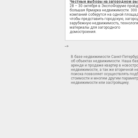
Честные выборы на загородном ры
28 – 30 октября в ЭкспоФоруме пройд
большая Ярмарка недвижимости. 300
компаний соберутся на одной площад
чтобы представить городскую, загоро
зарубежную недвижимость, технологи
материалы для загородного
домостроения.
-->
В базе недвижимости Санкт-Петербу
об объектах недвижимости. Наша ба
аренде и продаже квартир в новостр
недвижимости, а так же вторичной н
поиска позволяет осуществлять подб
стоимости и многим другим параметр
недвижимости или застройщику.