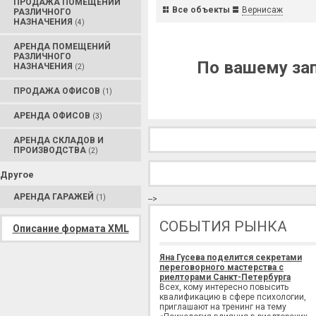
ПРОДАЖА ПОМЕЩЕНИЙ
Все объекты
Вернисаж
РАЗЛИЧНОГО
НАЗНАЧЕНИЯ
(4)
АРЕНДА ПОМЕЩЕНИЙ
РАЗЛИЧНОГО
По вашему зап
НАЗНАЧЕНИЯ
(2)
ПРОДАЖА ОФИСОВ
(1)
АРЕНДА ОФИСОВ
(3)
АРЕНДА СКЛАДОВ И
ПРОИЗВОДСТВА
(2)
Другое
АРЕНДА ГАРАЖЕЙ
(1)
-->
СОБЫТИЯ РЫНКА
Описание формата XML
Яна Гусева поделится секретами
переговорного мастерства с
риелторами Санкт-Петербурга
Всех, кому интересно повысить
квалификацию в сфере психологии,
приглашают на тренинг на тему