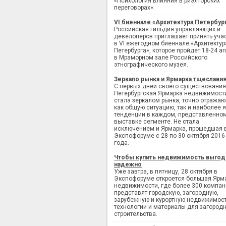
«Психология влияния в риэлторских
переговорах».
VI биеннале «Архитектура Петербур
Российская гильдия управляющих и
девелоперов приглашает принять уча
в VI ежегодном биеннале «Архитектур
Петербурга», которое пройдет 18-24 а
в Мраморном зале Российского
этнографического музея.
Зеркало рынка и Ярмарка тщеслави
С первых дней своего существования
Петербургская Ярмарка недвижимост
стала зеркалом рынка, точно отража
как общую ситуацию, так и наиболее 
тенденции в каждом, представленно
выставке сегменте. Не стала
исключением и Ярмарка, прошедшая 
Экспофоруме с 28 по 30 октября 2016
года.
Чтобы купить недвижимость выгод
надежно
Уже завтра, в пятницу, 28 октября в
Экспофоруме откроется большая Ярм
недвижимости, где более 300 компан
представят городскую, загородную,
зарубежную и курортную недвижимост
технологии и материалы для загород
строительства.