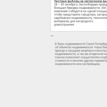
Честные выборы на загородном ры
28 – 30 октября в ЭкспоФоруме пройд
большая Ярмарка недвижимости. 300
компаний соберутся на одной площад
чтобы представить городскую, загоро
зарубежную недвижимость, технологи
материалы для загородного
домостроения.
-->
В базе недвижимости Санкт-Петербу
об объектах недвижимости. Наша ба
аренде и продаже квартир в новостр
недвижимости, а так же вторичной н
поиска позволяет осуществлять подб
стоимости и многим другим параметр
недвижимости или застройщику.