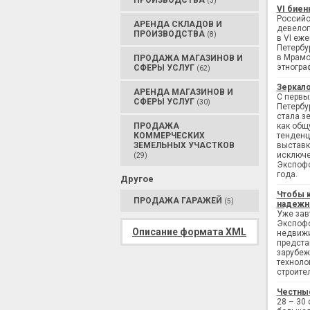
ПРОИЗВОДСТВА
(3)
VI биен
Российс
АРЕНДА СКЛАДОВ И
девелоп
ПРОИЗВОДСТВА
(8)
в VI еж
Петербу
в Мрамо
ПРОДАЖА МАГАЗИНОВ И
этногра
СФЕРЫ УСЛУГ
(62)
Зеркало
АРЕНДА МАГАЗИНОВ И
С первы
СФЕРЫ УСЛУГ
(30)
Петербу
стала з
ПРОДАЖА
как общ
КОММЕРЧЕСКИХ
тенденц
ЗЕМЕЛЬНЫХ УЧАСТКОВ
выставк
исключе
(29)
Экспофо
года.
Другое
Чтобы 
ПРОДАЖА ГАРАЖЕЙ
(5)
надежн
Уже завт
Экспофо
Описание формата XML
недвижи
предста
зарубеж
техноло
строите
Честны
28 – 30