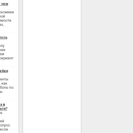
: чем
кономики
ной
имости.
ах,
лось
илу
нии
ием
окумент
ейки
генты
 как
аботы по
ы.
а в
ьги?
 в
лей
опрос:
 если