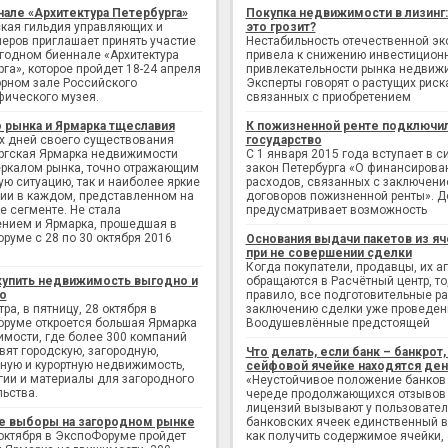
нале «Архитектура Петербурга»
Покупка недвижимости в лизинг
кая гильдия управляющих и
это грозит?
еров приглашает принять участие
Нестабильность отечественной э
егодном биеннале «Архитектура
привела к снижению инвестицион
рга», которое пройдет 18-24 апреля
привлекательности рынка недвиж
рном зале Российского
Эксперты говорят о растущих риск
фического музея.
связанных с приобретением
 рынка и Ярмарка тщеславия
К пожизненной ренте подключи
х дней своего существования
государство
ргская Ярмарка недвижимости
С 1 января 2015 года вступает в с
еркалом рынка, точно отражающим
закон Петербурга «О финансирова
ую ситуацию, так и наиболее яркие
расходов, связанных с заключен
ии в каждом, представленном на
договоров пожизненной ренты». Д
е сегменте. Не стала
предусматривает возможность
нием и Ярмарка, прошедшая в
руме с 28 по 30 октября 2016
Основания выдачи пакетов из яч
при не совершении сделки
Когда покупатели, продавцы, их а
купить недвижимость выгодно и
обращаются в Расчётный центр, то,
о
правило, все подготовительные р
ра, в пятницу, 28 октября в
заключению сделки уже проведен
руме откроется большая Ярмарка
Воодушевлённые предстоящей
мости, где более 300 компаний
вят городскую, загородную,
Что делать, если банк – банкрот, 
ную и курортную недвижимость,
сейфовой ячейке находятся ден
гии и материалы для загородного
«Неустойчивое положение банков
льства.
череде продолжающихся отзывов
лицензий вызывают у пользовате
е выборы на загородном рынке
банковских ячеек единственный в
 октября в ЭкспоФоруме пройдет
как получить содержимое ячейки,