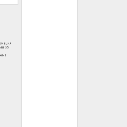
ормация
ми об
тема
у