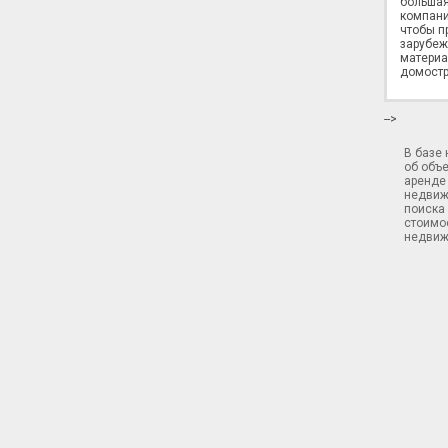
большая
компани
чтобы п
зарубеж
материа
домостр
-->
В базе
об объ
аренде 
недвиж
поиска 
стоимос
недвиж