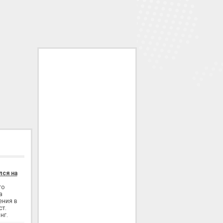
лся на
го
а
ения в
ст.
нг.