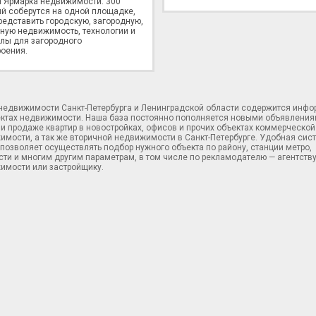
 Ярмарка недвижимости. 300
й соберутся на одной площадке,
редставить городскую, загородную,
ную недвижимость, технологии и
лы для загородного
оения.
 недвижимости Санкт-Петербурга и Ленинградской области содержится инф
ектах недвижимости. Наша база постоянно пополняется новыми объявления
и продаже квартир в новостройках, офисов и прочих объектах коммерческой
имости, а так же вторичной недвижимости в Санкт-Петербурге. Удобная сис
позволяет осуществлять подбор нужного объекта по району, станции метро,
ти и многим другим параметрам, в том числе по рекламодателю — агентств
имости или застройщику.