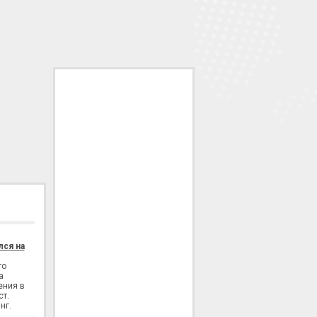
лся на
го
а
ения в
ст.
нг.