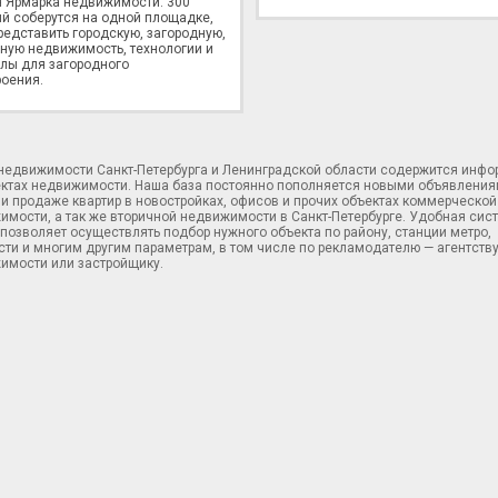
 Ярмарка недвижимости. 300
й соберутся на одной площадке,
редставить городскую, загородную,
ную недвижимость, технологии и
лы для загородного
оения.
 недвижимости Санкт-Петербурга и Ленинградской области содержится инф
ектах недвижимости. Наша база постоянно пополняется новыми объявления
и продаже квартир в новостройках, офисов и прочих объектах коммерческой
имости, а так же вторичной недвижимости в Санкт-Петербурге. Удобная сис
позволяет осуществлять подбор нужного объекта по району, станции метро,
ти и многим другим параметрам, в том числе по рекламодателю — агентств
имости или застройщику.