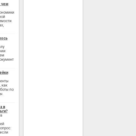
: чем
кономики
ной
имости.
ах,
лось
илу
нии
ием
окумент
ейки
генты
 как
аботы по
ы.
а в
ьги?
 в
лей
опрос:
 если