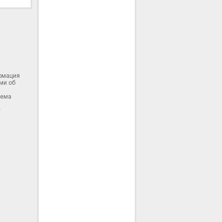
ормация
ми об
тема
у