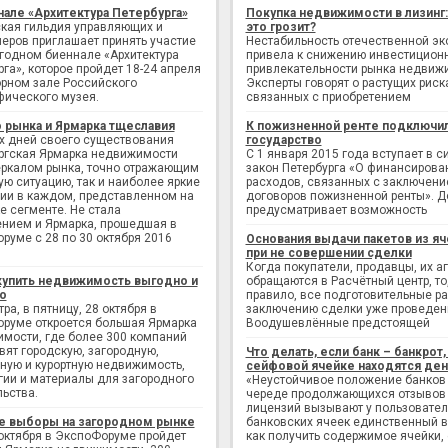
нале «Архитектура Петербурга»
Покупка недвижимости в лизинг
кая гильдия управляющих и
это грозит?
еров приглашает принять участие
Нестабильность отечественной э
егодном биеннале «Архитектура
привела к снижению инвестицион
рга», которое пройдет 18-24 апреля
привлекательности рынка недвиж
рном зале Российского
Эксперты говорят о растущих риск
фического музея.
связанных с приобретением
 рынка и Ярмарка тщеславия
К пожизненной ренте подключи
х дней своего существования
государство
ргская Ярмарка недвижимости
С 1 января 2015 года вступает в с
еркалом рынка, точно отражающим
закон Петербурга «О финансирова
ую ситуацию, так и наиболее яркие
расходов, связанных с заключен
ии в каждом, представленном на
договоров пожизненной ренты». Д
е сегменте. Не стала
предусматривает возможность
нием и Ярмарка, прошедшая в
руме с 28 по 30 октября 2016
Основания выдачи пакетов из яч
при не совершении сделки
Когда покупатели, продавцы, их а
купить недвижимость выгодно и
обращаются в Расчётный центр, то,
о
правило, все подготовительные р
ра, в пятницу, 28 октября в
заключению сделки уже проведен
руме откроется большая Ярмарка
Воодушевлённые предстоящей
мости, где более 300 компаний
вят городскую, загородную,
Что делать, если банк – банкрот, 
ную и курортную недвижимость,
сейфовой ячейке находятся ден
гии и материалы для загородного
«Неустойчивое положение банков
льства.
череде продолжающихся отзывов
лицензий вызывают у пользовате
е выборы на загородном рынке
банковских ячеек единственный в
 октября в ЭкспоФоруме пройдет
как получить содержимое ячейки,