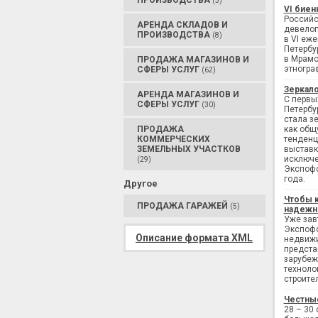
ПРОИЗВОДСТВА
(3)
VI биен
Российс
АРЕНДА СКЛАДОВ И
девелоп
ПРОИЗВОДСТВА
(8)
в VI еж
Петербу
в Мрамо
ПРОДАЖА МАГАЗИНОВ И
этногра
СФЕРЫ УСЛУГ
(62)
Зеркало
АРЕНДА МАГАЗИНОВ И
С первы
СФЕРЫ УСЛУГ
(30)
Петербу
стала з
ПРОДАЖА
как общ
КОММЕРЧЕСКИХ
тенденц
ЗЕМЕЛЬНЫХ УЧАСТКОВ
выставк
исключе
(29)
Экспофо
года.
Другое
Чтобы 
ПРОДАЖА ГАРАЖЕЙ
(5)
надежн
Уже завт
Экспофо
Описание формата XML
недвижи
предста
зарубеж
техноло
строите
Честны
28 – 30