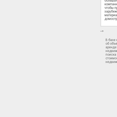
большая
компани
чтобы п
зарубеж
материа
домостр
-->
В базе
об объ
аренде 
недвиж
поиска 
стоимос
недвиж