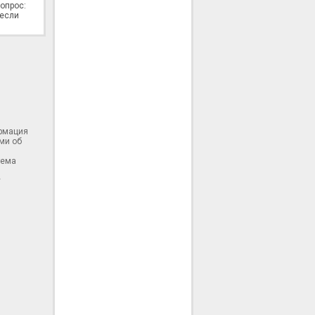
опрос:
 если
ормация
ми об
тема
у