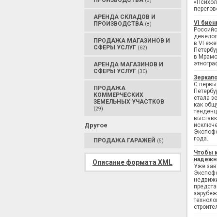
ПРОИЗВОДСТВА
(3)
«Психол
перегов
АРЕНДА СКЛАДОВ И
VI биен
ПРОИЗВОДСТВА
(8)
Российс
девелоп
ПРОДАЖА МАГАЗИНОВ И
в VI еж
СФЕРЫ УСЛУГ
(62)
Петербу
в Мрамо
этногра
АРЕНДА МАГАЗИНОВ И
СФЕРЫ УСЛУГ
(30)
Зеркало
С первы
ПРОДАЖА
Петербу
КОММЕРЧЕСКИХ
стала з
ЗЕМЕЛЬНЫХ УЧАСТКОВ
как общ
(29)
тенденц
выставк
Другое
исключе
Экспофо
года.
ПРОДАЖА ГАРАЖЕЙ
(5)
Чтобы 
надежн
Описание формата XML
Уже завт
Экспофо
недвижи
предста
зарубеж
техноло
строите