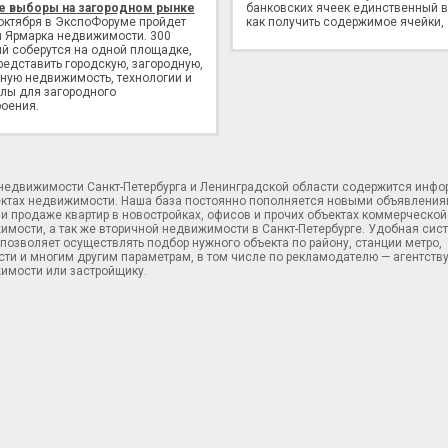
е выборы на загородном рынке
банковских ячеек единственный в
 октября в ЭкспоФоруме пройдет
как получить содержимое ячейки,
 Ярмарка недвижимости. 300
й соберутся на одной площадке,
редставить городскую, загородную,
ную недвижимость, технологии и
лы для загородного
оения.
 недвижимости Санкт-Петербурга и Ленинградской области содержится инф
ектах недвижимости. Наша база постоянно пополняется новыми объявления
и продаже квартир в новостройках, офисов и прочих объектах коммерческой
имости, а так же вторичной недвижимости в Санкт-Петербурге. Удобная сис
позволяет осуществлять подбор нужного объекта по району, станции метро,
ти и многим другим параметрам, в том числе по рекламодателю — агентств
имости или застройщику.