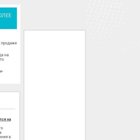
ОЛЕЕ
о продаже
да на
то
и-
лся на
го
а
ения в