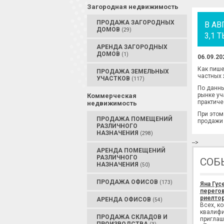
Загородная недвижимость
ПРОДАЖА ЗАГОРОДНЫХ
В АВ
ДОМОВ
(29)
3,1
АРЕНДА ЗАГОРОДНЫХ
ДОМОВ
(1)
06.09.20
Как пише
ПРОДАЖА ЗЕМЕЛЬНЫХ
частных 
УЧАСТКОВ
(117)
По данн
рынке уч
Коммерческая
практиче
недвижимость
При этом
ПРОДАЖА ПОМЕЩЕНИЙ
продажи 
РАЗЛИЧНОГО
НАЗНАЧЕНИЯ
(298)
-->
АРЕНДА ПОМЕЩЕНИЙ
РАЗЛИЧНОГО
СОБ
НАЗНАЧЕНИЯ
(50)
ПРОДАЖА ОФИСОВ
(173)
Яна Гус
перегов
риелтор
АРЕНДА ОФИСОВ
(54)
Всех, к
квалифи
ПРОДАЖА СКЛАДОВ И
приглаш