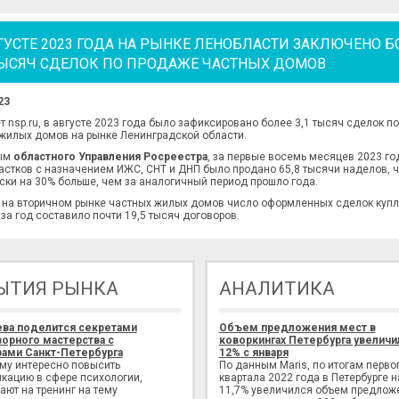
ГУСТЕ 2023 ГОДА НА РЫНКЕ ЛЕНОБЛАСТИ ЗАКЛЮЧЕНО Б
 ТЫСЯЧ СДЕЛОК ПО ПРОДАЖЕ ЧАСТНЫХ ДОМОВ
23
т nsp.ru, в августе 2023 года было зафиксировано более 3,1 тысяч сделок п
жилых домов на рынке Ленинградской области.
ым
областного Управления Росреестра
, за первые восемь месяцев 2023 го
астков с назначением ИЖС, СНТ и ДНП было продано 65,8 тысячи наделов, ч
ски на 30% больше, чем за аналогичный период прошло года.
 на вторичном рынке частных жилых домов число оформленных сделок купл
за год составило почти 19,5 тысяч договоров.
ЫТИЯ РЫНКА
АНАЛИТИКА
ева поделится секретами
Объем предложения мест в
орного мастерства с
коворкингах Петербурга увеличи
ами Санкт-Петербурга
12% с января
ому интересно повысить
По данным Maris, по итогам перво
кацию в сфере психологии,
квартала 2022 года в Петербурге н
ают на тренинг на тему
11,7% увеличился объем предлож