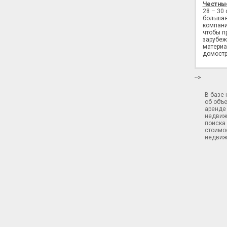
Честны
28 – 30
большая
компани
чтобы п
зарубеж
материа
домостр
-->
В базе
об объ
аренде 
недвиж
поиска 
стоимос
недвиж