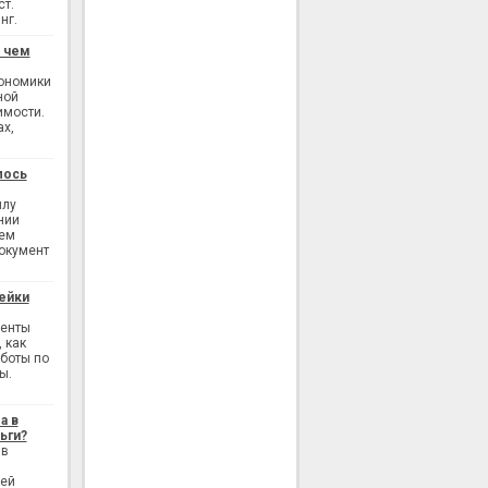
ст.
нг.
: чем
кономики
ной
имости.
ах,
лось
илу
нии
ием
окумент
ейки
генты
 как
аботы по
ы.
а в
ьги?
 в
лей