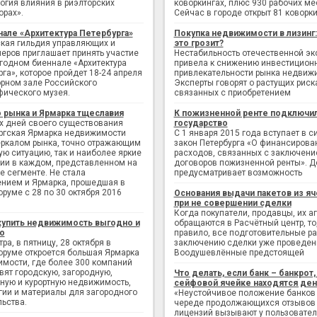
огия влияния в риэлторских
коворкингах, плюс 930 рабочих ме
орах».
Сейчас в городе открыт 81 коворки
нале «Архитектура Петербурга»
Покупка недвижимости в лизинг
кая гильдия управляющих и
это грозит?
еров приглашает принять участие
Нестабильность отечественной э
егодном биеннале «Архитектура
привела к снижению инвестицион
рга», которое пройдет 18-24 апреля
привлекательности рынка недвиж
рном зале Российского
Эксперты говорят о растущих риск
фического музея.
связанных с приобретением
 рынка и Ярмарка тщеславия
К пожизненной ренте подключи
х дней своего существования
государство
ргская Ярмарка недвижимости
С 1 января 2015 года вступает в с
еркалом рынка, точно отражающим
закон Петербурга «О финансирова
ую ситуацию, так и наиболее яркие
расходов, связанных с заключен
ии в каждом, представленном на
договоров пожизненной ренты». Д
е сегменте. Не стала
предусматривает возможность
нием и Ярмарка, прошедшая в
руме с 28 по 30 октября 2016
Основания выдачи пакетов из яч
при не совершении сделки
Когда покупатели, продавцы, их а
купить недвижимость выгодно и
обращаются в Расчётный центр, то,
о
правило, все подготовительные р
ра, в пятницу, 28 октября в
заключению сделки уже проведен
руме откроется большая Ярмарка
Воодушевлённые предстоящей
мости, где более 300 компаний
вят городскую, загородную,
Что делать, если банк – банкрот, 
ную и курортную недвижимость,
сейфовой ячейке находятся ден
гии и материалы для загородного
«Неустойчивое положение банков
льства.
череде продолжающихся отзывов
лицензий вызывают у пользовате